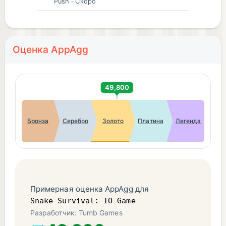
Push
· Скоро
Оценка AppAgg
49,800
Бронза
Серебро
Золото
Платина
Легенда
Примерная оценка AppAgg для
Snake Survival: IO Game
Разработчик: Tumb Games