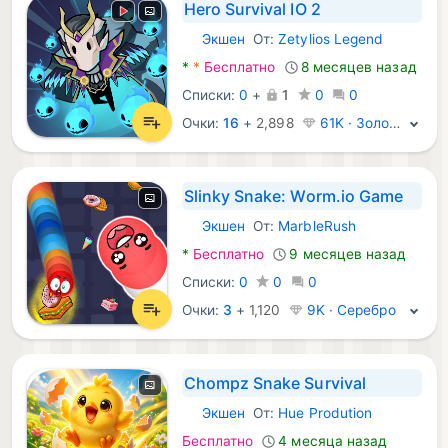
Hero Survival IO 2
Экшен
От:
Zetylios Legend
Android Игры:
*
*
Бесплатно
8 месяцев назад
Списки:
0
+
1
0
0
Очки:
16
+
2,898
61K · Золото
Slinky Snake: Worm.io Game
Экшен
От:
MarbleRush
Android Игры:
*
Бесплатно
9 месяцев назад
Списки:
0
0
0
Очки:
3
+
1,120
9K · Серебро
Chompz Snake Survival
Экшен
От:
Hue Prodution
Android Игры:
Бесплатно
4 месяца назад