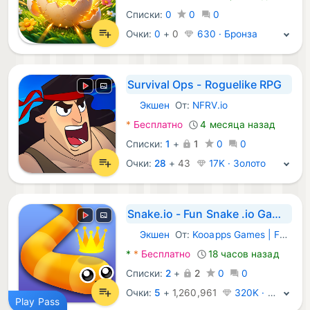
Списки:
0
0
0
Очки:
0
+
0
630 · Бронза
Survival Ops - Roguelike RPG
Экшен
От:
NFRV.io
Android Игры:
*
Бесплатно
4 месяца назад
Списки:
1
+
1
0
0
Очки:
28
+
43
17K · Золото
Snake.io - Fun Snake .io Games
Экшен
От:
Kooapps Games | Fun Arcade and Casual Action Games
Android Игры:
*
*
Бесплатно
18 часов назад
Списки:
2
+
2
0
0
Очки:
5
+
1,260,961
320K · Легенда
Play Pass