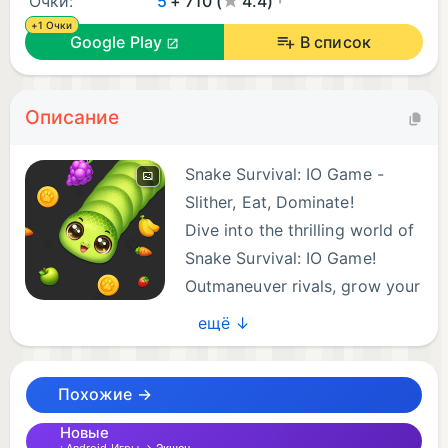
Очки:
5
+ 710 (
4.4)
+1 Очки
Google Play
В список
Описание
Snake Survival: IO Game -
Slither, Eat, Dominate!
Dive into the thrilling world of
Snake Survival: IO Game!
Outmaneuver rivals, grow your
snake, and race to become the
ещё ↓
biggest serpent in the arena. Experience the classic
.io gameplay you love, refined for intense action
Похожие →
and endless fun.
Новые