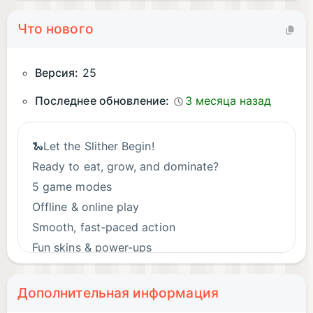
Что нового
Версия:
25
Последнее обновление:
3 месяца назад
🐍Let the Slither Begin!
Ready to eat, grow, and dominate?
5 game modes
Offline & online play
Smooth, fast-paced action
Fun skins & power-ups
Classic .IO gameplay with a twist!
Download now and become the biggest snake
Дополнительная информация
in the arena!