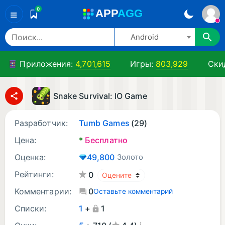
0
A
PP
A
GG
≡
Android
Приложения:
4,701,615
Игры:
803,929
Ски
Snake Survival: IO Game
Разработчик:
Tumb Games
(29)
Цена:
*
Бесплатно
Оценка:
49,800
Золото
Рейтинги:
0
Комментарии:
0
Оставьте комментарий
Списки:
1
+
1
¡