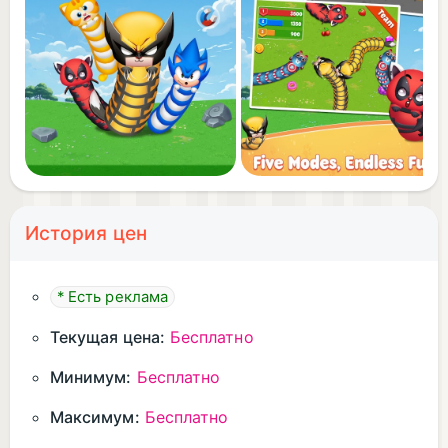
become the ultimate snake champion? Download
Snake Survival: IO Game now and start slithering
your way to victory!
История цен
* Есть реклама
Текущая цена:
Бесплатно
Минимум:
Бесплатно
Максимум:
Бесплатно