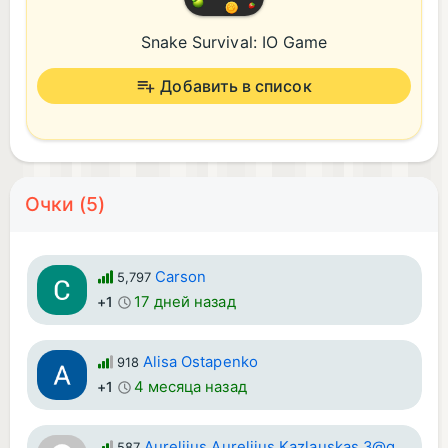
Snake Survival: IO Game
Добавить в список
Очки (5)
Carson
5,797
17 дней назад
+1
Alisa Ostapenko
918
4 месяца назад
+1
Aurelijus Aurelijus Kazlauskas 3@gmail.com
587