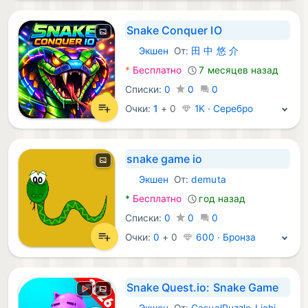
Snake Conquer IO
Экшен
От:
田 中 悠 介
Android Игры:
*
Бесплатно
7 месяцев назад
Списки:
0
0
0
Очки:
1
+
0
1K · Серебро
snake game io
Экшен
От:
demuta
Android Игры:
*
Бесплатно
год назад
Списки:
0
0
0
Очки:
0
+
0
600 · Бронза
Snake Quest.io: Snake Game
Экшен
От:
CasualPuzzle-LichiSmileGame