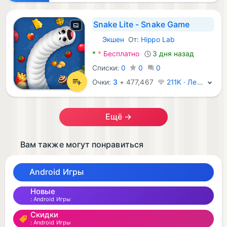
Snake Lite - Snake Game
Экшен
От:
Hippo Lab
Android Игры:
*
*
Бесплатно
3 дня назад
Списки:
0
0
0
Очки:
3
+
477,467
211K · Легенда
Ещё →
Вам также могут понравиться
Android Игры
Новые
Android Игры
Скидки
Android Игры