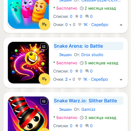
Android Игры:
*
Бесплатно
2 месяца назад
Списки:
0
0
0
Очки:
0
+
0
1K · Серебро
Snake Arena: io Battle
Экшен
От:
Drox studio
Android Игры:
*
Бесплатно
5 месяцев назад
Списки:
0
0
0
Очки:
2
+
0
1K · Серебро
Snake Warz.io: Slither Battle
Экшен
От:
Gamizz
Android Игры:
*
Бесплатно
3 месяца назад
Списки:
0
0
0