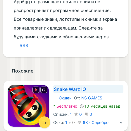
AppAgg не размещает приложения и не
распространяет программное обеспечение.
Все товарные знаки, логотипы и снимки экрана
принадлежат их владельцам. Следите за
будущими скидками и обновлениями через
RSS
Похожие
Snake Warz IO
Экшен
От:
NS GAMES
Android Игры:
*
Бесплатно
10 месяцев назад
Списки:
1
0
0
Очки:
1
+
0
6K · Серебро