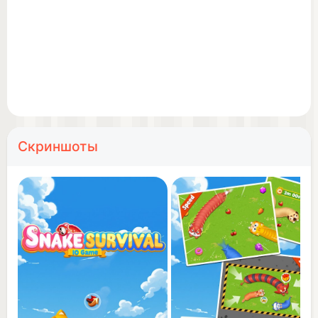
food and power-ups.
Unlock Unique Skins: Personalize your snake and
stand out in the crowd.
Smooth Performance: Optimized for all mobile
devices, ensuring lag-free gameplay.
Скриншоты
Play Anywhere, Anytime: Enjoy the game offline or
challenge friends online!
5 Game Modes: Infinity, Crazy Speed, Survival,
Team, and Time Limit. Each mode offers a unique
and awesome game feel!
Are you ready to prove your survival skills and