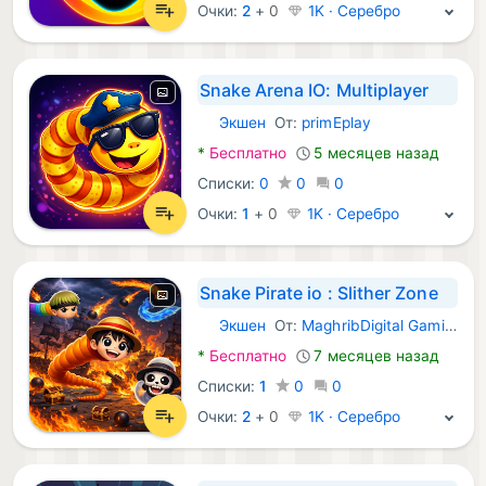
Очки:
2
+
0
1K · Серебро
Snake Arena IO: Multiplayer
Экшен
От:
primEplay
Android Игры:
*
Бесплатно
5 месяцев назад
Списки:
0
0
0
Очки:
1
+
0
1K · Серебро
Snake Pirate io : Slither Zone
Экшен
От:
MaghribDigital Gaming Studio
Android Игры:
*
Бесплатно
7 месяцев назад
Списки:
1
0
0
Очки:
2
+
0
1K · Серебро