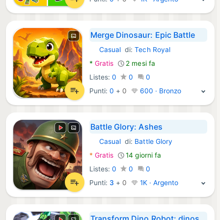
Merge Dinosaur: Epic Battle
Casual
di:
Tech Royal
Android Giochi:
*
Gratis
2 mesi fa
Listes:
0
0
0
Punti:
0
+
0
600 · Bronzo
Battle Glory: Ashes
Casual
di:
Battle Glory
Android Giochi:
*
Gratis
14 giorni fa
Listes:
0
0
0
Punti:
3
+
0
1K · Argento
Transform Dino Robot: dinosaur