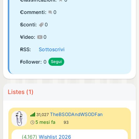
Commenti:
0
Sconti:
0
Video:
0
RSS:
Sottoscrivi
Follower:
0
Segui
Listes (1)
TheBSODAndWSODFan
31,027
5 mesi fa
93
(4,167)
Wishlist 2026