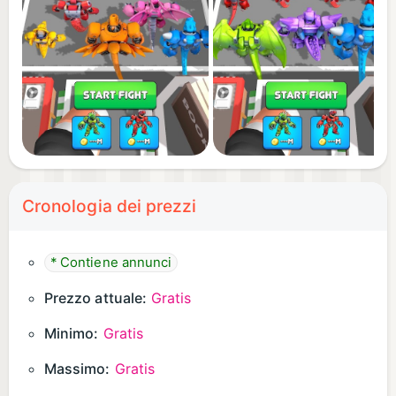
challenges and special events
- Stunning 3D visuals with smooth evolution and
combat effects
- Easy to learn gameplay perfect for all ages
Download Robot Dinosaur Upgrade Battle now and
build your ultimate robot dinosaur army today!
Cronologia dei prezzi
* Contiene annunci
Prezzo attuale:
Gratis
Minimo:
Gratis
Massimo:
Gratis