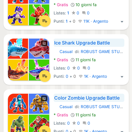
*
Gratis
10 giorni fa
Listes:
1
0
0
Punti:
1
+
0
11K · Argento
Ice Shark Upgrade Battle
Casual
di:
ROBUST GAME STUDIO
Android Giochi:
*
Gratis
11 giorni fa
Listes:
0
0
0
Punti:
0
+
0
1K · Argento
Color Zombie Upgrade Battle
Casual
di:
ROBUST GAME STUDIO
Android Giochi:
*
Gratis
11 giorni fa
Listes:
0
0
0
Punti:
0
+
0
1K · Argento