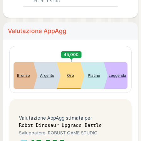
Push
· Presto
Valutazione AppAgg
45,000
Bronzo
Argento
Oro
Platino
Leggenda
Valutazione AppAgg stimata per
Robot Dinosaur Upgrade Battle
Sviluppatore: ROBUST GAME STUDIO