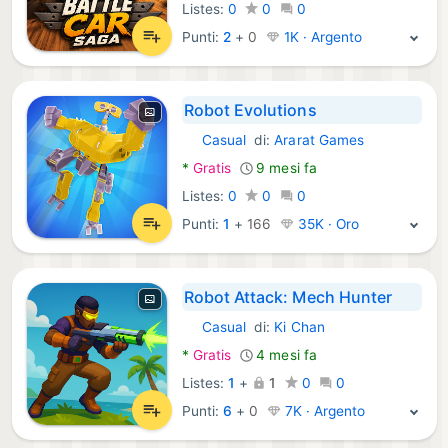
Listes:
0
0
0
Punti:
2
+
0
1K · Argento
Robot Evolutions
Casual
di:
Ararat Games
Android Giochi:
*
Gratis
9 mesi fa
Listes:
0
0
0
Punti:
1
+
166
35K · Oro
Robot Attack: Mech Hunter
Casual
di:
Ki Chan
Android Giochi:
*
Gratis
4 mesi fa
Listes:
1
+
1
0
0
Punti:
6
+
0
7K · Argento