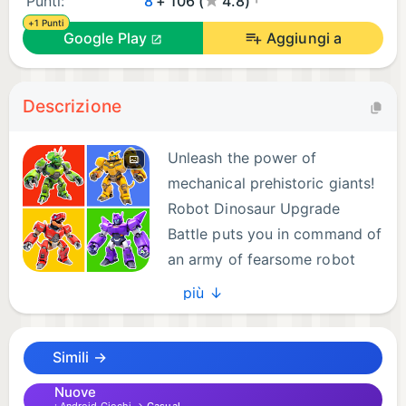
Punti:
8
+ 106 (
4.8)
+1 Punti
Google Play
Aggiungi a
Descrizione
Unleash the power of
mechanical prehistoric giants!
Robot Dinosaur Upgrade
Battle puts you in command of
an army of fearsome robot
dinosaurs, where you combine
più ↓
and upgrade your warriors to create the most
powerful mechanical beasts ever seen!
Simili →
Collect incredible robot dinosaur warriors, combine
Nuove