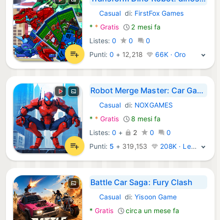
Casual
di:
FirstFox Games
Android Giochi:
*
*
Gratis
2 mesi fa
Listes:
0
0
0
Punti:
0
+
12,218
66K · Oro
Robot Merge Master: Car Games
Casual
di:
NOXGAMES
Android Giochi:
*
*
Gratis
8 mesi fa
Listes:
0
+
2
0
0
Punti:
5
+
319,153
208K · Leggenda
Battle Car Saga: Fury Clash
Casual
di:
Yisoon Game
Android Giochi:
*
Gratis
circa un mese fa