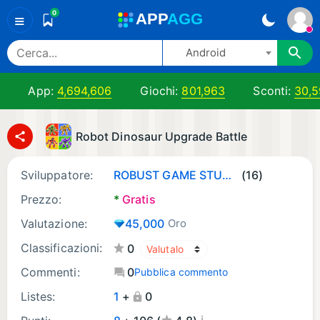
0
A
PP
A
GG
≡
Android
App:
4,694,606
Giochi:
801,963
Sconti:
30,
Robot Dinosaur Upgrade Battle
Sviluppatore:
ROBUST GAME STUDIO
(16)
Prezzo:
*
Gratis
Valutazione:
45,000
Oro
Classificazioni:
0
Commenti:
0
Pubblica commento
Listes:
1
+
0
¡