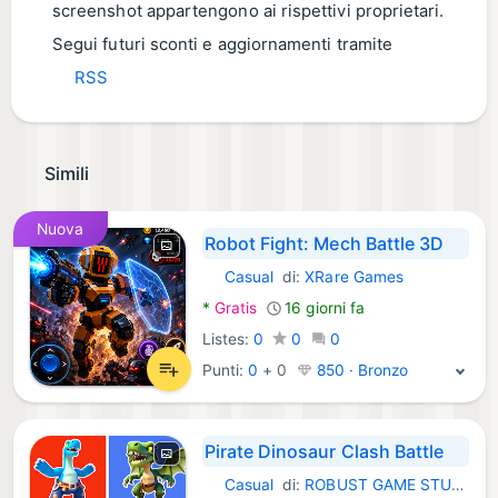
screenshot appartengono ai rispettivi proprietari.
Segui futuri sconti e aggiornamenti tramite
RSS
Simili
Nuova
Robot Fight: Mech Battle 3D
Casual
di:
XRare Games
Android Giochi:
*
Gratis
16 giorni fa
Listes:
0
0
0
Punti:
0
+
0
850 · Bronzo
Pirate Dinosaur Clash Battle
Casual
di:
ROBUST GAME STUDIO
Android Giochi: