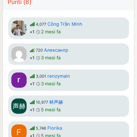
Punti (8)
Công Trần Minh
4,077
2 mesi fa
+1
Алексанлр
720
3 mesi fa
+1
renzymain
3,001
3 mesi fa
+1
林声赫
10,977
5 mesi fa
+1
Florika
5,746
5 mesi fa
+1