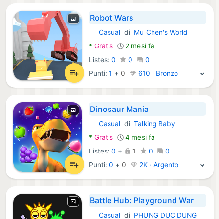
Robot Wars
Casual
di:
Mu Chen's World
Android Giochi:
*
Gratis
2 mesi fa
Listes:
0
0
0
Punti:
1
+
0
610 · Bronzo
Dinosaur Mania
Casual
di:
Talking Baby
Android Giochi:
*
Gratis
4 mesi fa
Listes:
0
+
1
0
0
Punti:
0
+
0
2K · Argento
Battle Hub: Playground War
Casual
di:
PHUNG DUC DUNG
Android Giochi: