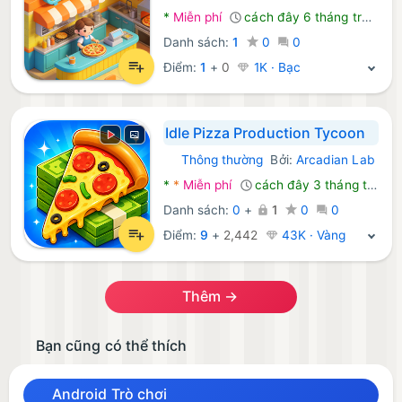
*
Miễn phí
cách đây 6 tháng trước
Danh sách:
1
0
0
Điểm:
1
+
0
1K · Bạc
Idle Pizza Production Tycoon
Thông thường
Bởi:
Arcadian Lab
Android Trò chơi:
*
*
Miễn phí
cách đây 3 tháng trước
Danh sách:
0
+
1
0
0
Điểm:
9
+
2,442
43K · Vàng
Thêm →
Bạn cũng có thể thích
Android Trò chơi