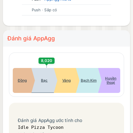
Push
· Sắp có
Đánh giá AppAgg
8,020
Huyền
Đồng
Bạc
Vàng
Bạch Kim
thoại
Đánh giá AppAgg ước tính cho
Idle Pizza Tycoon