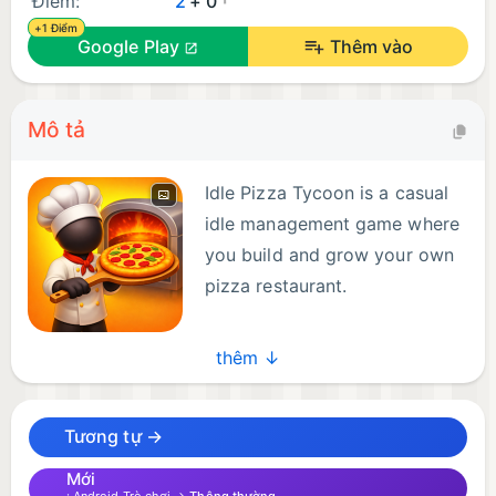
Điểm:
2
+ 0
+1 Điểm
Google Play
Thêm vào
Mô tả
Idle Pizza Tycoon is a casual
idle management game where
you build and grow your own
pizza restaurant.
Start with a small pizza shop
thêm ↓
and turn it into a thriving pizza business. Cook
delicious pizzas, serve hungry customers, and earn
Tương tự →
money to expand your restaurant.
Mới