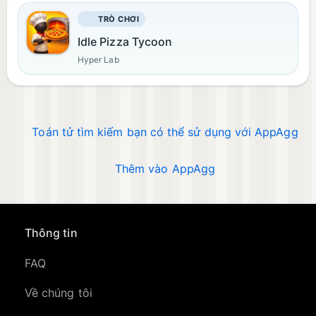
TRÒ CHƠI
Idle Pizza Tycoon
Hyper Lab
Toán tử tìm kiếm bạn có thể sử dụng với AppAgg
Thêm vào AppAgg
Thông tin
FAQ
Về chúng tôi