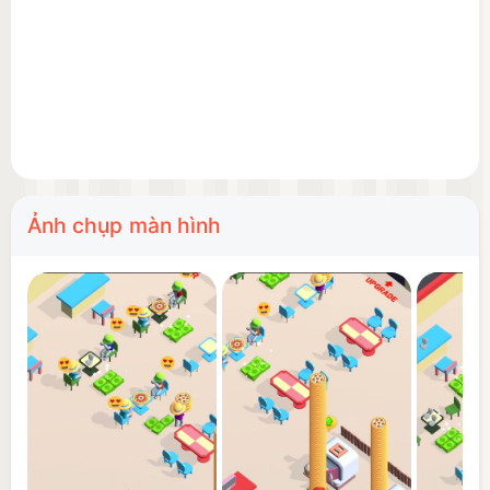
- Serve customers and grow your profits
Simple and satisfying idle gameplay
Can you build the ultimate pizza empire? Start your
pizza tycoon journey now! 🍕
Ảnh chụp màn hình