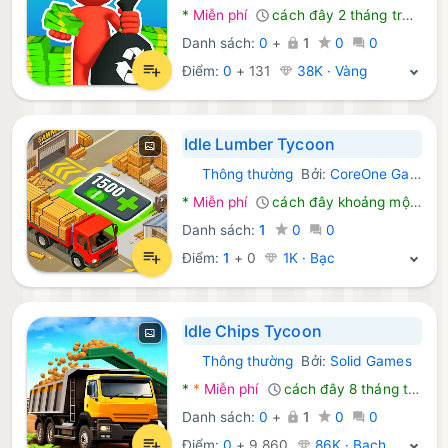
*
Miễn phí
cách đây 2 tháng trước
Danh sách:
0
+
1
0
0
Điểm:
0
+
131
38K · Vàng
Idle Lumber Tycoon
Thông thường
Bởi:
CoreOne Games
Android Trò chơi:
*
Miễn phí
cách đây khoảng một tháng trước
Danh sách:
1
0
0
Điểm:
1
+
0
1K · Bạc
Idle Chips Tycoon
Thông thường
Bởi:
Solid Games
Android Trò chơi:
*
*
Miễn phí
cách đây 8 tháng trước
Danh sách:
0
+
1
0
0
Điểm:
0
+
9,860
86K · Bạch Kim