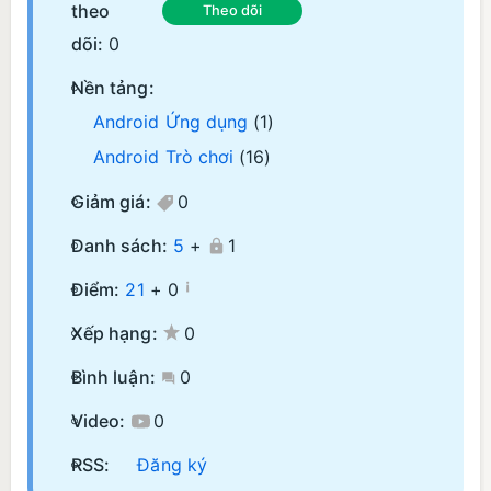
theo
Theo dõi
dõi:
0
Nền tảng:
Android Ứng dụng
(1)
Android Trò chơi
(16)
Giảm giá:
0
Danh sách:
5
+
1
¡
Điểm:
21
+
0
Xếp hạng:
0
Bình luận:
0
Video:
0
RSS:
Đăng ký