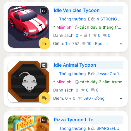
Idle Vehicles Tycoon
Thông thường
Bởi:
4 STRONG STD.
Android Trò chơi:
*
Miễn phí
cách đây 9 tháng trước
Danh sách:
0
+
1
0
0
Điểm:
1
+
757
1K · Bạc
Idle Animal Tycoon
Thông thường
Bởi:
JessenCraft
Android Trò chơi:
*
Miễn phí
cách đây 2 năm trước
Danh sách:
0
0
0
Điểm:
0
+
0
590 · Đồng
Pizza Tycoon Life
Thông thường
Bởi:
SPARSEFLUX TRADING LIMITED
Android Trò chơi: