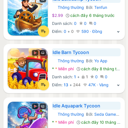
Thông thường
Bởi:
Tenfun
Android Trò chơi:
$2.99
cách đây 6 tháng trước
Danh sách:
0
0
0
Điểm:
0
+
0
590 · Đồng
Idle Barn Tycoon
Thông thường
Bởi:
Yo App
Android Trò chơi:
*
*
Miễn phí
cách đây 8 tháng trước
Danh sách:
1
+
1
0
0
Điểm:
13
+
244
47K · Vàng
Idle Aquapark Tycoon
Thông thường
Bởi:
Seda Game Studio
Android Trò chơi:
*
*
Miễn phí
cách đây 10 tháng trước