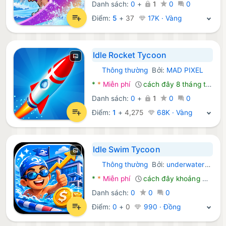
Danh sách:
0
+
1
0
0
Điểm:
5
+
37
17K · Vàng
Idle Rocket Tycoon
Thông thường
Bởi:
MAD PIXEL
Android Trò chơi:
*
*
Miễn phí
cách đây 8 tháng trước
Danh sách:
0
+
1
0
0
Điểm:
1
+
4,275
68K · Vàng
Idle Swim Tycoon
Thông thường
Bởi:
underwatercolors
Android Trò chơi:
*
*
Miễn phí
cách đây khoảng một tháng trước
Danh sách:
0
0
0
Điểm:
0
+
0
990 · Đồng