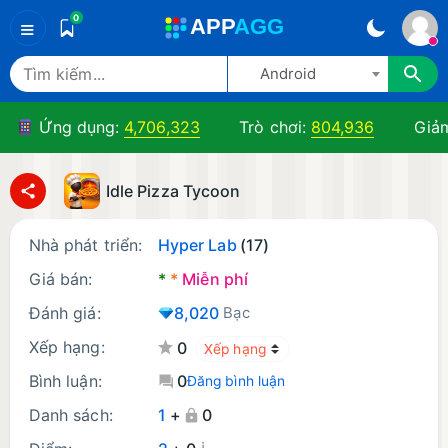
0
A
PP
A
GG
≡
Android
Ứng dụng:
4,706,323
Trò chơi:
804,936
Giảm
Idle Pizza Tycoon
Nhà phát triển:
Hyper Lab
(17)
Giá bán:
*
*
Miễn phí
Đánh giá:
8,020
Bạc
Xếp hạng:
0
Bình luận:
0
Đăng bình luận
Danh sách:
1
+
0
¡