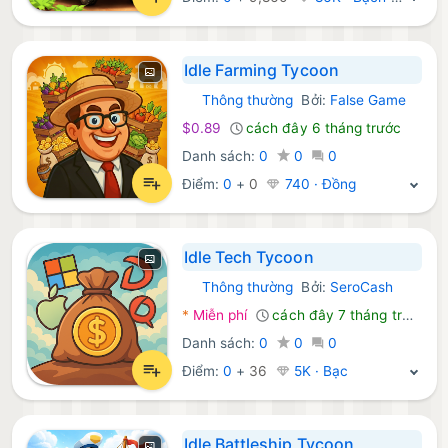
Idle Farming Tycoon
Thông thường
Bởi:
False Game
Android Trò chơi:
$0.89
cách đây 6 tháng trước
Danh sách:
0
0
0
Điểm:
0
+
0
740 · Đồng
Idle Tech Tycoon
Thông thường
Bởi:
SeroCash
Android Trò chơi:
*
Miễn phí
cách đây 7 tháng trước
Danh sách:
0
0
0
Điểm:
0
+
36
5K · Bạc
Idle Battleship Tycoon