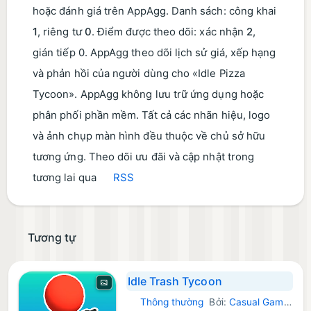
hoặc đánh giá trên AppAgg. Danh sách: công khai
1
, riêng tư
0
. Điểm được theo dõi: xác nhận
2
,
gián tiếp 0. AppAgg theo dõi lịch sử giá, xếp hạng
và phản hồi của người dùng cho «Idle Pizza
Tycoon». AppAgg không lưu trữ ứng dụng hoặc
phân phối phần mềm. Tất cả các nhãn hiệu, logo
và ảnh chụp màn hình đều thuộc về chủ sở hữu
tương ứng. Theo dõi ưu đãi và cập nhật trong
tương lai qua
RSS
Tương tự
Idle Trash Tycoon
Thông thường
Bởi:
Casual Games For Fun
Android Trò chơi: