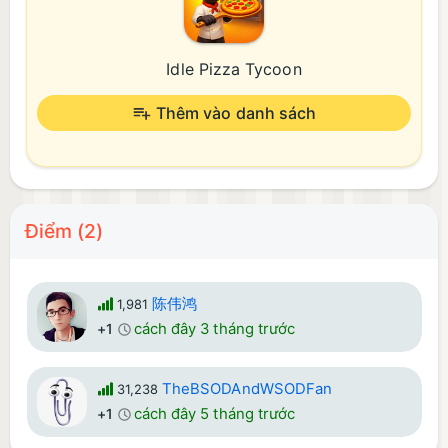
Idle Pizza Tycoon
Thêm vào danh sách
Điểm (2)
陈伟鸿
1,981
cách đây 3 tháng trước
+1
TheBSODAndWSODFan
31,238
cách đây 5 tháng trước
+1