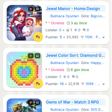
Jewel Manor - Home Design
Bulmaca Oyunları
Göre:
Bigcool Games
Android Oyunlar:
*
*
Ücretsiz
3 ay önce
Listeler:
0
+
1
0
0
Puanlar:
5
+
30,983
110K · Platin
Jewel Color Sort: Diamond Game
Bulmaca Oyunları
Göre:
HappyTapLand
Android Oyunlar:
*
*
Ücretsiz
6 gün önce
Listeler:
1
0
0
Puanlar:
10
+
22,618
109K · Platin
Gems of War - Match 3 RPG
Bulmaca Oyunları
Göre:
505 Games Srl
Android Oyunlar: