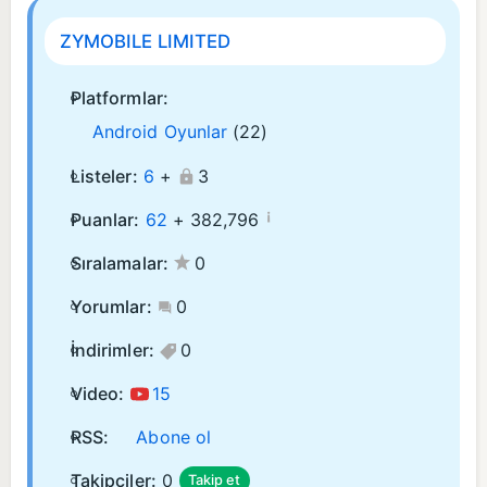
ZYMOBILE LIMITED
Platformlar:
Android Oyunlar
(22)
Listeler:
6
+
3
¡
Puanlar:
62
+
382,796
Sıralamalar:
0
Yorumlar:
0
İndirimler:
0
Video:
15
RSS:
Abone ol
Takipçiler:
0
Takip et