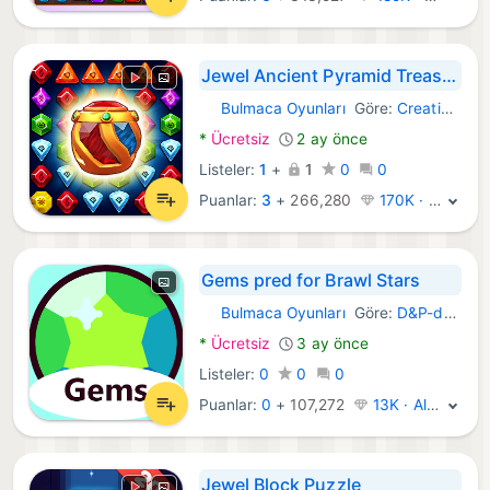
Jewel Ancient Pyramid Treasure
Bulmaca Oyunları
Göre:
CreativeJoy
Android Oyunlar:
*
Ücretsiz
2 ay önce
Listeler:
1
+
1
0
0
Puanlar:
3
+
266,280
170K · Efsane
Gems pred for Brawl Stars
Bulmaca Oyunları
Göre:
D&P-developers
Android Oyunlar:
*
Ücretsiz
3 ay önce
Listeler:
0
0
0
Puanlar:
0
+
107,272
13K · Altın
Jewel Block Puzzle