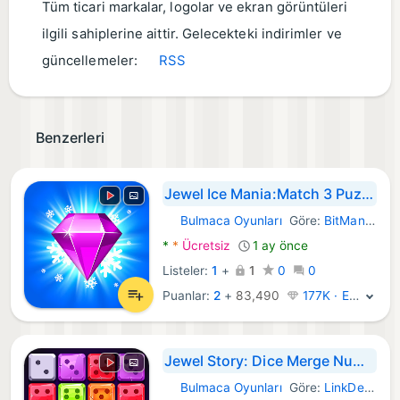
Tüm ticari markalar, logolar ve ekran görüntüleri
ilgili sahiplerine aittir. Gelecekteki indirimler ve
güncellemeler:
RSS
Benzerleri
Jewel Ice Mania:Match 3 Puzzle
Bulmaca Oyunları
Göre:
BitMango
Android Oyunlar:
*
*
Ücretsiz
1 ay önce
Listeler:
1
+
1
0
0
Puanlar:
2
+
83,490
177K · Efsane
Jewel Story: Dice Merge Number
Bulmaca Oyunları
Göre:
LinkDesks - Jewel Games Star
Android Oyunlar: