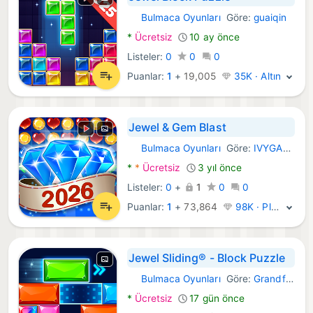
Bulmaca Oyunları
Göre:
guaiqin
Android Oyunlar:
*
Ücretsiz
10 ay önce
Listeler:
0
0
0
Puanlar:
1
+
19,005
35K · Altın
Jewel & Gem Blast
Bulmaca Oyunları
Göre:
IVYGAMES
Android Oyunlar:
*
*
Ücretsiz
3 yıl önce
Listeler:
0
+
1
0
0
Puanlar:
1
+
73,864
98K · Platin
Jewel Sliding® - Block Puzzle
Bulmaca Oyunları
Göre:
Grandfalls Limited
Android Oyunlar:
*
Ücretsiz
17 gün önce