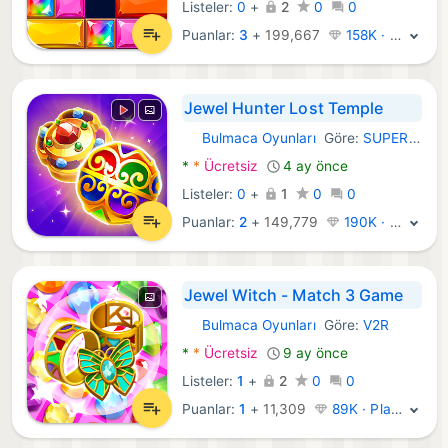
Listeler:
0
+
2
0
0
Puanlar:
3
+
199,667
158K · Platin
Jewel Hunter Lost Temple
Bulmaca Oyunları
Göre:
SUPERBOX Inc
Android Oyunlar:
*
*
Ücretsiz
4 ay önce
Listeler:
0
+
1
0
0
Puanlar:
2
+
149,779
190K · Efsane
Jewel Witch - Match 3 Game
Bulmaca Oyunları
Göre:
V2R
Android Oyunlar:
*
*
Ücretsiz
9 ay önce
Listeler:
1
+
2
0
0
Puanlar:
1
+
11,309
89K · Platin