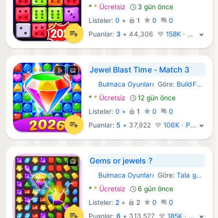
*
*
Ücretsiz
3 gün önce
Listeler:
0
+
1
0
0
Puanlar:
3
+
44,306
158K · Platin
Jewel Blast Time - Match 3
Bulmaca Oyunları
Göre:
BuildFun - Jewel Games Star
Android Oyunlar:
*
*
Ücretsiz
12 gün önce
Listeler:
0
+
1
0
0
Puanlar:
5
+
37,922
106K · Platin
Gems or jewels ?
Bulmaca Oyunları
Göre:
Tala games ltd
Android Oyunlar:
*
*
Ücretsiz
6 gün önce
Listeler:
2
+
2
0
0
Puanlar:
6
+
313,527
185K · Efsane