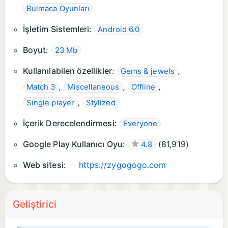
Bulmaca Oyunları
İşletim Sistemleri:
Android 6.0
Boyut:
23 Mb
Kullanılabilen özellikler:
,
Gems & jewels
,
,
,
Match 3
Miscellaneous
Offline
,
Single player
Stylized
İçerik Derecelendirmesi:
Everyone
Google Play Kullanıcı Oyu:
(
81,919
)
4.8
Web sitesi:
https://zygogogo.com
Geliştirici