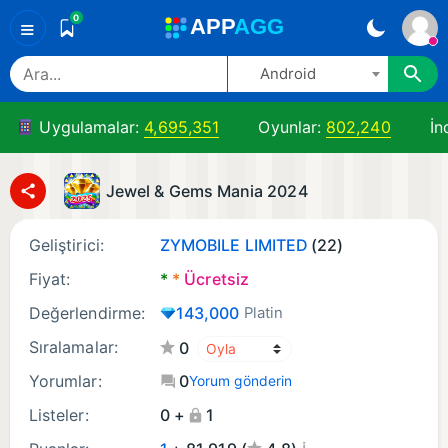
0
A
PP
A
GG
≡
Android
Uygulamalar:
4,695,351
Oyunlar:
802,240
İn
Jewel & Gems Mania 2024
Geliştirici:
ZYMOBILE LIMITED
(22)
Fiyat:
*
*
Ücretsiz
Değerlendirme:
143,000
Platin
Sıralamalar:
0
Yorumlar:
0
Yorum gönderin
Listeler:
0 +
1
¡