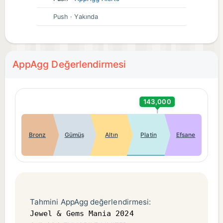
Push
· Yakında
AppAgg Değerlendirmesi
143,000
Bronz
Gümüş
Altın
Platin
Efsane
Tahmini AppAgg değerlendirmesi:
Jewel & Gems Mania 2024