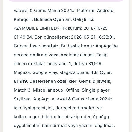
«Jewel & Gems Mania 2024». Platform:
Android
.
Kategori:
Bulmaca Oyunları
. Geliştirici:
«ZYMOBILE LIMITED». İlk sürüm:
2018-10-25
01:49:34
. Son güncelleme:
2026-05-21 16:33:01
.
Güncel fiyat:
ücretsiz
. Bu başlık henüz AppAgg'de
derecelendirme veya inceleme almadı. Takip
edilen noktalar: onaylandı
1
, dolaylı 81,919.
Mağaza: Google Play. Mağaza puanı:
4.8
. Oylar:
81,919
. Desteklenen özellikler: Gems & jewels,
Match 3, Miscellaneous, Offline, Single player,
Stylized. AppAgg, «Jewel & Gems Mania 2024»
için fiyat geçmişini, derecelendirmeleri ve
kullanıcı geri bildirimlerini takip eder. AppAgg
uygulamaları barındırmaz veya yazılım dağıtmaz.