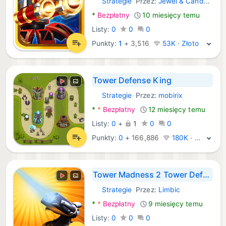
Strategie
Przez:
Jewel & Candy - Match 3 Puzzle Game Studio
Android Gry:
*
Bezpłatny
10 miesięcy temu
Listy:
0
0
0
Punkty:
1
+
3,516
53K · Złoto
Tower Defense King
Strategie
Przez:
mobirix
Android Gry:
*
*
Bezpłatny
12 miesięcy temu
Listy:
0
+
1
0
0
Punkty:
0
+
166,886
180K · Legenda
Tower Madness 2 Tower Defense
Strategie
Przez:
Limbic
Android Gry:
*
*
Bezpłatny
9 miesięcy temu
Listy:
0
0
0