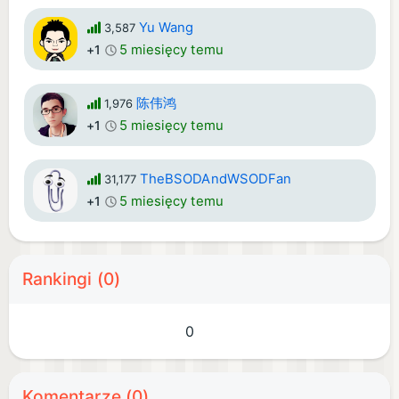
Yu Wang
3,587
5 miesięcy temu
+1
陈伟鸿
1,976
5 miesięcy temu
+1
TheBSODAndWSODFan
31,177
5 miesięcy temu
+1
Rankingi (0)
0
Komentarze (0)