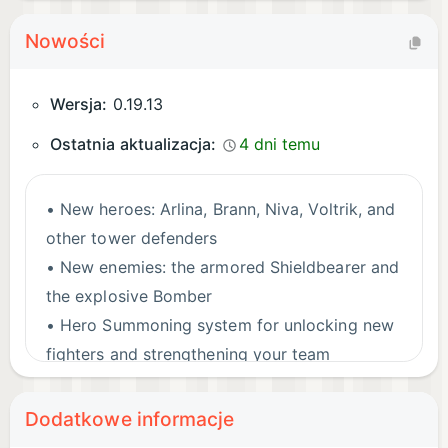
Nowości
Wersja:
0.19.13
Ostatnia aktualizacja:
4 dni temu
• New heroes: Arlina, Brann, Niva, Voltrik, and
other tower defenders
• New enemies: the armored Shieldbearer and
the explosive Bomber
• Hero Summoning system for unlocking new
fighters and strengthening your team
• Patrol with offline rewards that accumulate
while you are away
Dodatkowe informacje
• New items and special offers in the Black