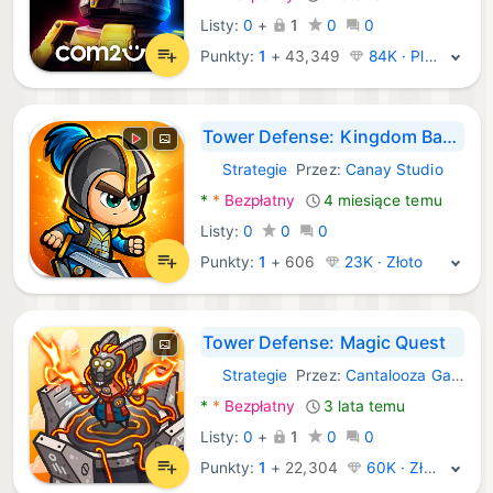
Listy:
0
+
1
0
0
Punkty:
1
+
43,349
84K · Platyna
Tower Defense: Kingdom Battle
Strategie
Przez:
Canay Studio
Android Gry:
*
*
Bezpłatny
4 miesiące temu
Listy:
0
0
0
Punkty:
1
+
606
23K · Złoto
Tower Defense: Magic Quest
Strategie
Przez:
Cantalooza Games LLC
Android Gry:
*
*
Bezpłatny
3 lata temu
Listy:
0
+
1
0
0
Punkty:
1
+
22,304
60K · Złoto