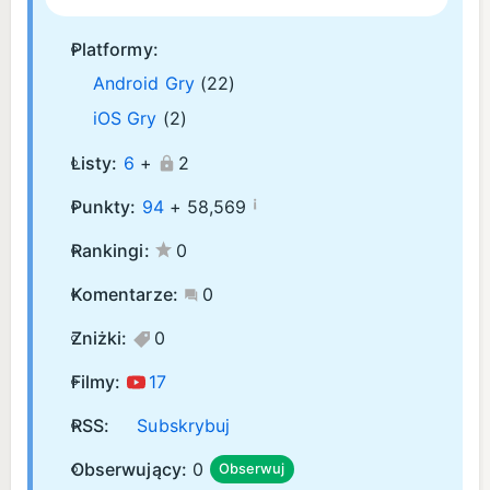
Platformy:
Android Gry
(22)
iOS Gry
(2)
Listy:
6
+
2
¡
Punkty:
94
+
58,569
Rankingi:
0
Komentarze:
0
Zniżki:
0
Filmy:
17
RSS:
Subskrybuj
Obserwujący:
0
Obserwuj