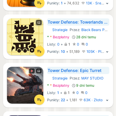
Punkty:
1
+
74,632
13K · Srebro
Tower Defense: Towerlands (TD)
Strategie
Przez:
Black Bears Publishing
Android Gry:
*
*
Bezpłatny
28 dni temu
Listy:
0
+
1
0
0
Punkty:
10
+
51,189
105K · Platyna
Tower Defense: Epic Turret
Strategie
Przez:
MAY STUDIO
Android Gry:
*
*
Bezpłatny
9 dni temu
Listy:
1
+
1
0
0
Punkty:
22
+
1,181
63K · Złoto