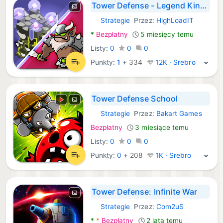
Tower Defense - Legend Kingdom
Strategie
Przez:
HighLoadIT
Android Gry:
*
Bezpłatny
5 miesięcy temu
Listy:
0
0
0
Punkty:
1
+
334
12K · Srebro
Tower Defense School
Strategie
Przez:
Bakart Games
Android Gry:
Bezpłatny
3 miesiące temu
Listy:
0
0
0
Punkty:
0
+
208
1K · Srebro
Tower Defense: Infinite War
Strategie
Przez:
Com2uS
Android Gry:
*
*
Bezpłatny
2 lata temu