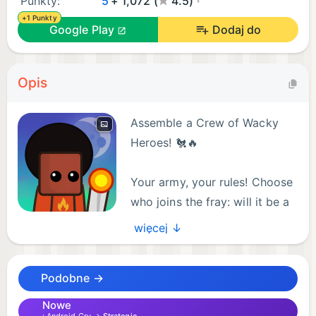
Punkty:
5
+ 1,072 (
4.5)
+1 Punkty
Google Play
Dodaj do
Opis
Assemble a Crew of Wacky
Heroes! 🐔🔥
Your army, your rules! Choose
who joins the fray: will it be a
brave rooster-knight ready to
więcej ↓
peck enemies where it hurts, or a tired fire mage
who just wants to burn everything down and finally
Podobne →
go on vacation?
Forget the grind. Upgrade your combat slots, and
Nowe