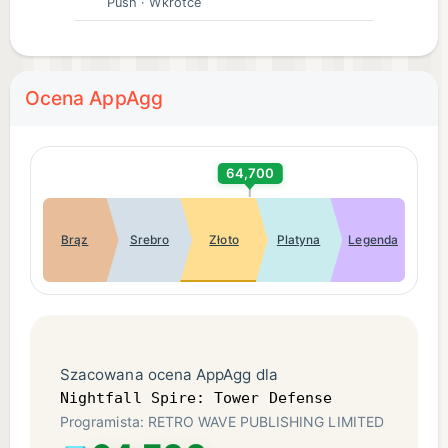
Push
· Wkrótce
Ocena AppAgg
64,700
Brąz
Srebro
Złoto
Platyna
Legenda
Szacowana ocena AppAgg dla
Nightfall Spire: Tower Defense
Programista: RETRO WAVE PUBLISHING LIMITED