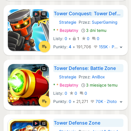
Tower Conquest: Tower Defense
Strategie
Przez:
SuperGaming
Android Gry:
*
*
Bezpłatny
3 dni temu
Listy:
0
+
1
0
0
Punkty:
4
+
191,706
155K · Platyna
Tower Defense: Battle Zone
Strategie
Przez:
AniBox
Android Gry:
*
*
Bezpłatny
3 miesiące temu
Listy:
0
0
0
Punkty:
0
+
21,271
70K · Złoto
Tower Defense Zone