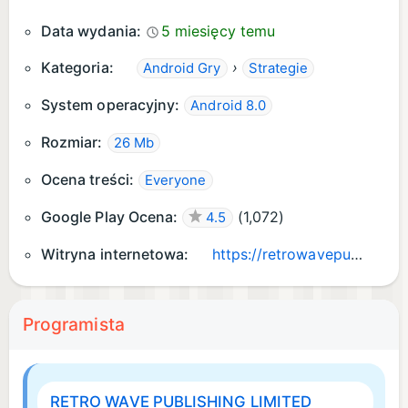
Market
Data wydania:
5 miesięcy temu
• Interface improvements, balance
Kategoria:
›
Android Gry
Strategie
adjustments, and other changes for a
smoother gameplay experience
System operacyjny:
Android 8.0
Rozmiar:
26 Mb
Ocena treści:
Everyone
Google Play Ocena:
(
1,072
)
4.5
Witryna internetowa:
https://retrowavepublishing.com/
Programista
RETRO WAVE PUBLISHING LIMITED