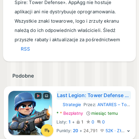
Spire: Tower Defense». AppAgg nie hostuje
aplikacji ani nie dystrybuuje oprogramowania.
Wszystkie znaki towarowe, logo i zrzuty ekranu
należą do ich odpowiednich właścicieli. Śledź
przyszłe rabaty i aktualizacje za pośrednictwem
RSS
Podobne
Last Legion: Tower Defense TD
Strategie
Przez:
ANTARES – Tower Defense & Strategy Games
Android Gry:
*
*
Bezpłatny
miesiąc temu
Listy:
1
+
1
0
0
Punkty:
20
+
24,791
52K · Złoto