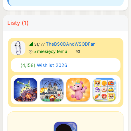
Listy (1)
TheBSODAndWSODFan
31,177
5 miesięcy temu
93
(4,158)
Wishlist 2026