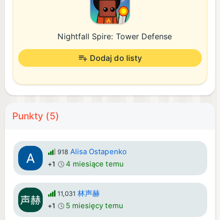
Nightfall Spire: Tower Defense
Dodaj do listy
Punkty (5)
Alisa Ostapenko
918
4 miesiące temu
+1
林声赫
11,031
5 miesięcy temu
+1