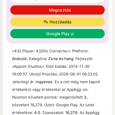
Megosztás
Hozzáadás
Google Play
«432 Player: 432Hz Converter». Platform:
Android
. Kategória:
Zene és hang
. Fejlesztő:
«Appum Studios». Első kiadás:
2014-11-30
16:00:57
. Utolsó frissítés:
2026-08-01 06:23:02
.
Jelenlegi ár:
ingyenes
. Ez a cím még nem kapott
értékelést vagy értékelést az AppAgg-on.
Nyomon követett pontok: megerősített
3
,
közvetett 16,279. Üzlet: Google Play. Az üzlet
értékelése:
4.0
. Szavazatok:
16,279
. Az AppAgg