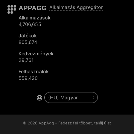
APPAGG
Alkalmazás Aggregátor
Alkalmazások
4,706,655
Játékok
805,674
Kedvezmények
29,761
Felhasználók
559,420
© 2026
AppAgg – Fedezz fel többet, találj újat