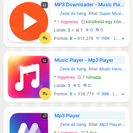
MP3 Downloader - Music Player
Zene és hang
Által:
Super Music Player Downloader
Android Alkalmazások:
*
*
Ingyenes
körülbelül egy hónapja
Listák:
3
+
1
0
0
Pontok:
8
+
613,278
116K · Legenda
Music Player - Mp3 Player
Zene és hang
Által:
Music Hero - MP3 Music Player
Android Alkalmazások:
*
Ingyenes
7 hónapja
Listák:
3
0
0
Pontok:
6
+
338,775
98K · Legenda
Mp3 Player
Zene és hang
Által:
Mp3 Player App
Android Alkalmazások:
*
*
Ingyenes
3 éve