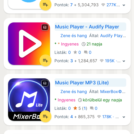
Pontok:
7
+
5,304,793
277K · Legenda
Music Player - Audify Player
Zene és hang
Által:
Audify Player.
Android Alkalmazások:
*
*
Ingyenes
21 napja
Listák:
0
0
0
Pontok:
3
+
1,284,657
195K · Legenda
Music Player MP3 (Lite)
Zene és hang
Által:
MixerBox© - Music & MP3 Player App
Android Alkalmazások:
*
Ingyenes
körülbelül egy napja
Listák:
0
5
(
1
)
0
Pontok:
4
+
865,375
178K · Legenda