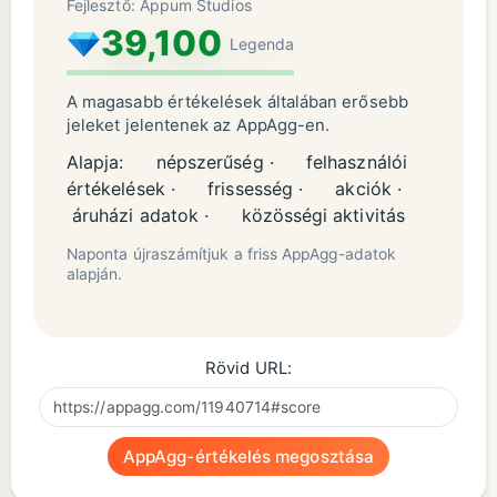
Fejlesztő: Appum Studios
39,100
Legenda
A magasabb értékelések általában erősebb
jeleket jelentenek az AppAgg-en.
Alapja:
népszerűség ·
felhasználói
értékelések ·
frissesség ·
akciók ·
áruházi adatok ·
közösségi aktivitás
Naponta újraszámítjuk a friss AppAgg-adatok
alapján.
Rövid URL:
AppAgg-értékelés megosztása