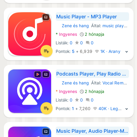
Music Player - MP3 Player
Zene és hang
Által:
music player - music apps
Android Alkalmazások:
*
Ingyenes
2 hónapja
Listák:
0
0
0
Pontok:
5
+
6,939
1K · Arany
Podcasts Player, Play Radio FM
Zene és hang
Által:
Vocal Remover AI& Photo Enhancer & FM Radio Player
Android Alkalmazások:
*
Ingyenes
2 hónapja
Listák:
0
0
0
Pontok:
1
+
7,260
40K · Legenda
Music Player, Audio Player-MP3