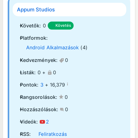
Appum Studios
Követők:
0
Követés
Platformok:
Android Alkalmazások
(4)
Kedvezmények:
0
Listák:
0 +
0
¡
Pontok:
3
+
16,379
Rangsorolások:
0
Hozzászólások:
0
Videók:
2
RSS:
Feliratkozás