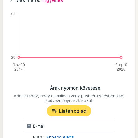
Maximális:
Ingyenes
Árak nyomon követése
Add listához, hogy e-mailben vagy push értesítésben kapj
kedvezményriasztásokat
Listához ad
E-mail
Push
·
AppAgg Alerts