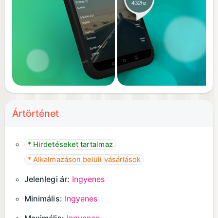
A=440Hz.
Ártörténet
* Hirdetéseket tartalmaz
* Alkalmazáson belüli vásárlások
Jelenlegi ár:
Ingyenes
Minimális:
Ingyenes