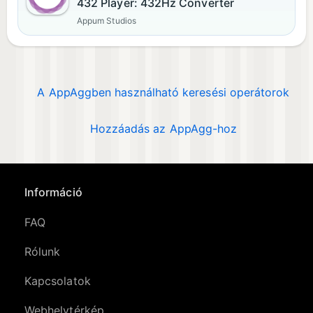
432 Player: 432Hz Converter
Appum Studios
A AppAggben használható keresési operátorok
Hozzáadás az AppAgg-hoz
Információ
FAQ
Rólunk
Kapcsolatok
Webhelytérkép