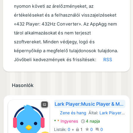
nyomon követi az árelőzményeket, az
értékeléseket és a felhasználói visszajelzéseket
«432 Player: 432Hz Converter». Az AppAgg nem
tárol alkalmazásokat és nem terjeszt
szoftvereket. Minden védjegy, logó és
képernyőkép a megfelelő tulajdonosok tulajdona.
Jövőbeli kedvezmények és frissítések:
RSS
Hasonlók
Lark Player:Music Player & MP3
Zene és hang
Által:
Lark Player Studio - Music, MP3 & Video Player
Android Alkalmazások:
*
*
Ingyenes
4 napja
Listák:
0
+
1
0
0