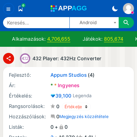
0
A
PP
A
GG
≡
Android
Alkalmazások:
4,706,655
Játékok:
805,674
K
432 Player: 432Hz Converter
Fejlesztő:
Appum Studios
(4)
Ár:
*
*
Ingyenes
Értékelés:
39,100
Legenda
Rangsorolások:
0
Hozzászólások:
0
Megjegyzés közzététele
Listák:
0 +
0
¡