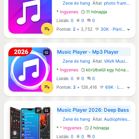
Zene és hang
Által:
photo frame & music player
Android Alkalmazások:
*
Ingyenes
11 hónapja
Listák:
0
0
0
Pontok:
2
+
3,752
30K · Platina
Music Player - Mp3 Player
Zene és hang
Által:
VAVA Music Player - MP3 Player, Volume Booster
Android Alkalmazások:
*
Ingyenes
körülbelül egy hónapja
Listák:
0
0
0
Pontok:
3
+
126,416
69K · Legenda
Music Player 2026: Deep Bass
Zene és hang
Által:
Audiophiles - Music Player
Android Alkalmazások:
*
*
Ingyenes
2 hónapja
Listák:
0
0
0