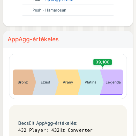
Push
· Hamarosan
AppAgg-értékelés
39,100
Bronz
Ezüst
Arany
Platina
Legenda
Becsült AppAgg-értékelés:
432 Player: 432Hz Converter