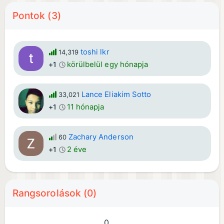
Pontok (3)
toshi lkr
14,319
körülbelül egy hónapja
+1
Lance Eliakim Sotto
33,021
11 hónapja
+1
Zachary Anderson
60
2 éve
+1
Rangsorolások (0)
0