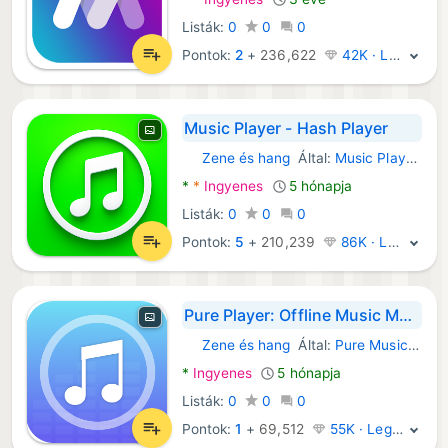
Listák:
0
0
0
Pontok:
2
+
236,622
42K · Legenda
Music Player - Hash Player
Zene és hang
Által:
Music Player App.
Android Alkalmazások:
*
*
Ingyenes
5 hónapja
Listák:
0
0
0
Pontok:
5
+
210,239
86K · Legenda
Pure Player: Offline Music MP3
Zene és hang
Által:
Pure Music MP3 Player Studio
Android Alkalmazások:
*
Ingyenes
5 hónapja
Listák:
0
0
0
Pontok:
1
+
69,512
55K · Legenda