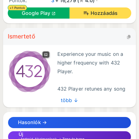
Pontok:
3
+ 16,279 (
4.0)
+1 Pontok
Google Play
Hozzáadás
Ismertető
Experience your music on a
higher frequency with 432
Player.
432 Player retunes any song
to the natural 432Hz or 528Hz
több ↓
frequencies in real time, for a warmer, calmer, more
natural sound. Your original files are never changed.
Hasonlók →
Just press play and feel the difference.
Új