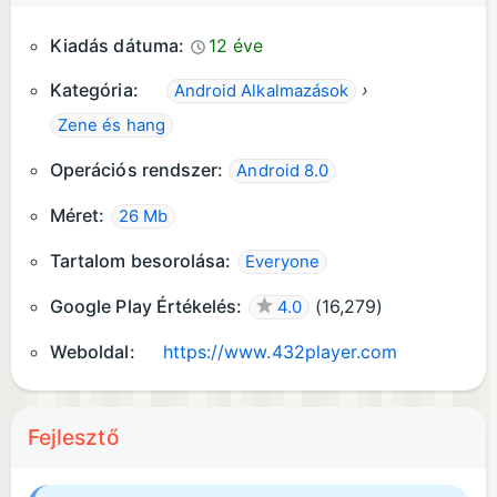
• Polished dialogs, clearer pricing, and
stability fixes
Kiadás dátuma:
12 éve
Kategória:
›
Android Alkalmazások
Zene és hang
Operációs rendszer:
Android 8.0
Méret:
26 Mb
Tartalom besorolása:
Everyone
Google Play Értékelés:
(
16,279
)
4.0
Weboldal:
https://www.432player.com
Fejlesztő