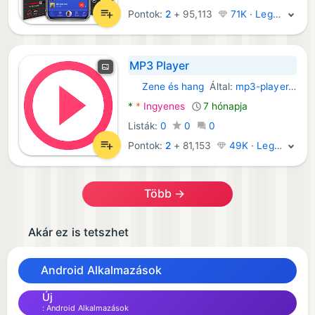
Pontok:
2
+
95,113
71K · Legenda
MP3 Player
Zene és hang
Által:
mp3-player.net
Android Alkalmazások:
*
*
Ingyenes
7 hónapja
Listák:
0
0
0
Pontok:
2
+
81,153
49K · Legenda
Több →
Akár ez is tetszhet
Android Alkalmazások
Új
Android Alkalmazások