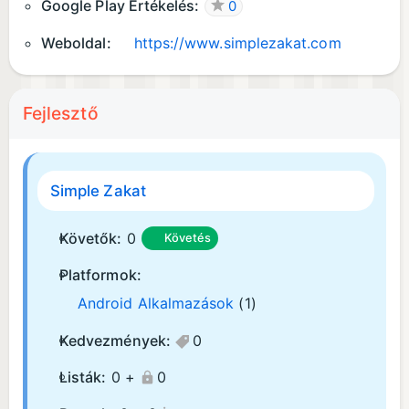
Google Play Értékelés:
0
Weboldal:
https://www.simplezakat.com
Fejlesztő
Simple Zakat
Követők:
0
Követés
Platformok:
Android Alkalmazások
(1)
Kedvezmények:
0
Listák:
0 +
0
¡