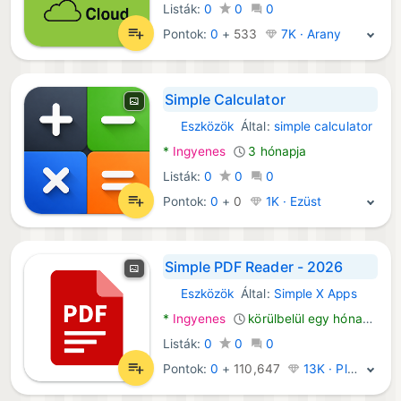
Listák:
0
0
0
Pontok:
0
+
533
7K · Arany
Simple Calculator
Eszközök
Által:
simple calculator
Android Alkalmazások:
*
Ingyenes
3 hónapja
Listák:
0
0
0
Pontok:
0
+
0
1K · Ezüst
Simple PDF Reader - 2026
Eszközök
Által:
Simple X Apps
Android Alkalmazások:
*
Ingyenes
körülbelül egy hónapja
Listák:
0
0
0
Pontok:
0
+
110,647
13K · Platina