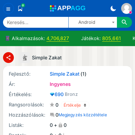
0
A
PP
A
GG
≡
Android
Alkalmazások:
4,706,827
Játékok:
805,661
K
Simple Zakat
Fejlesztő:
Simple Zakat
(1)
Ár:
Ingyenes
Értékelés:
690
Bronz
Rangsorolások:
0
Hozzászólások:
0
Megjegyzés közzététele
Listák:
0 +
0
¡