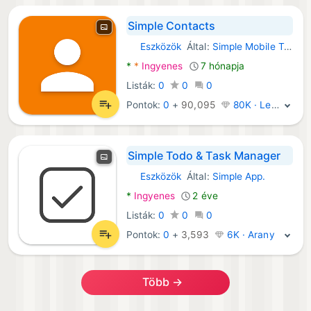
Simple Contacts
Eszközök
Által:
Simple Mobile Tool
Android Alkalmazások:
*
*
Ingyenes
7 hónapja
Listák:
0
0
0
Pontok:
0
+
90,095
80K · Legenda
Simple Todo & Task Manager
Eszközök
Által:
Simple App.
Android Alkalmazások:
*
Ingyenes
2 éve
Listák:
0
0
0
Pontok:
0
+
3,593
6K · Arany
Több →