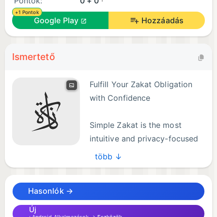
Pontok:
0 + 0
+1 Pontok
Google Play
Hozzáadás
Ismertető
Fulfill Your Zakat Obligation
with Confidence
Simple Zakat is the most
intuitive and privacy-focused
Islamic Zakat calculator.
több ↓
Calculate your annual Zakat accurately using
authentic Islamic principles, track your payments
Hasonlók →
across multiple Hijri years, and maintain complete
financial privacy—all without creating an account.
Új