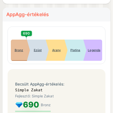
AppAgg-értékelés
690
Bronz
Ezüst
Arany
Platina
Legenda
Becsült AppAgg-értékelés:
Simple Zakat
Fejlesztő: Simple Zakat
690
Bronz