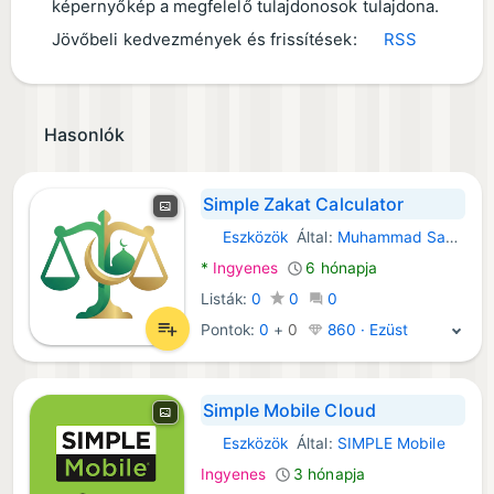
képernyőkép a megfelelő tulajdonosok tulajdona.
Jövőbeli kedvezmények és frissítések:
RSS
Hasonlók
Simple Zakat Calculator
Eszközök
Által:
Muhammad Saqib Hanif
Android Alkalmazások:
*
Ingyenes
6 hónapja
Listák:
0
0
0
Pontok:
0
+
0
860 · Ezüst
Simple Mobile Cloud
Eszközök
Által:
SIMPLE Mobile
Android Alkalmazások:
Ingyenes
3 hónapja