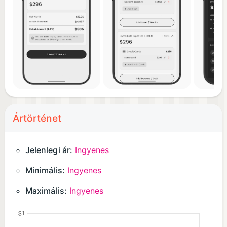
collection. Everything happens on your device,
ensuring your sensitive financial information
remains private and secure.
Our calculation methodology is based on authentic
Islamic scholarship, ensuring your Zakat
calculations are accurate and religiously sound.
Ártörténet
Jelenlegi ár:
Ingyenes
Minimális:
Ingyenes
Maximális:
Ingyenes