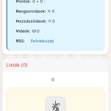
Pontok:
0 +
0
Rangsorolások:
0
Hozzászólások:
0
Videók:
0
RSS:
Feliratkozás
Listák (0)
0