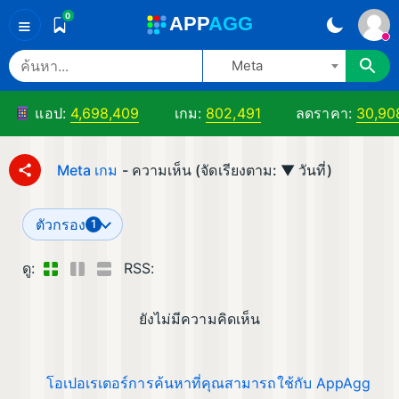
0
A
PP
A
GG
≡
Meta
แอป:
4,698,409
เกม:
802,491
ลดราคา:
30,90
Meta เกม
- ความเห็น (จัดเรียงตาม: ▼ วันที่)
ตัวกรอง
1
ดู:
RSS:
ยังไม่มีความคิดเห็น
โอเปอเรเตอร์การค้นหาที่คุณสามารถใช้กับ AppAgg