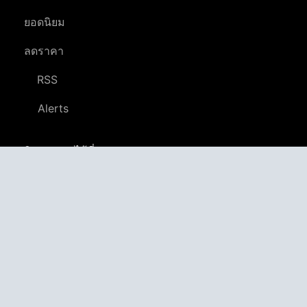
ยอดนิยม
ลดราคา
RSS
Alerts
ติดตามเราได้ที่
YouTube
LinkedIn
GitHub
Twitter
Discord