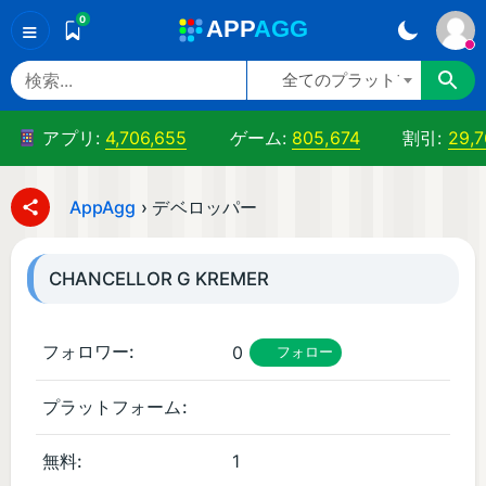
0
A
PP
A
GG
≡
全てのプラットフォーム
アプリ:
4,706,655
ゲーム:
805,674
割引:
29,7
AppAgg
›
デベロッパー
CHANCELLOR G KREMER
フォロワー:
0
フォロー
プラットフォーム:
i
O
無料:
1
S