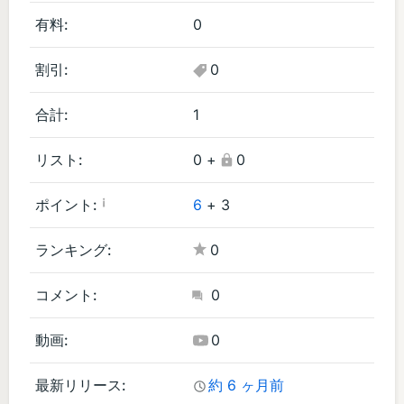
ア
有料:
0
プ
リ
割引:
0
(1
)
合計:
1
リスト:
0
+
0
¡
ポイント:
6
+
3
ランキング:
0
コメント:
0
動画:
0
最新リリース:
約 6 ヶ月前