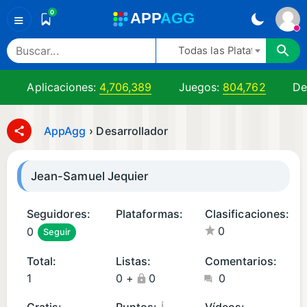
0
A
PP
A
GG
≡
Todas las Plataformas
Aplicaciones:
4,706,389
Juegos:
804,762
De
AppAgg
›
Desarrollador
Jean-Samuel Jequier
Seguidores:
Plataformas:
Clasificaciones:
0
0
Seguir
i
O
Total:
Listas:
Comentarios:
S
1
0
+
0
0
A
pl
¡
Gratis:
Puntos:
Vídeos: