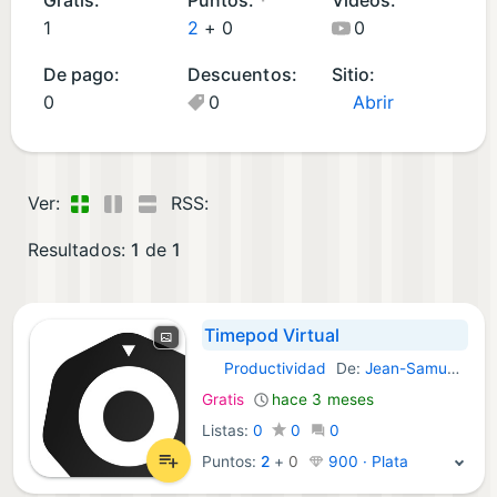
ic
1
2
+
0
0
a
De pago:
Descuentos:
Sitio:
ci
0
0
Abrir
o
n
e
s
Ver:
RSS:
(1
)
Resultados:
1
de
1
Timepod Virtual
Productividad
De:
Jean-Samuel Jequier
iOS Aplicaciones:
Gratis
hace 3 meses
Listas:
0
0
0
Puntos:
2
+
0
900 · Plata