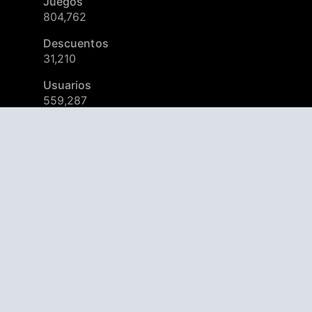
Juegos
804,762
Descuentos
31,210
Usuarios
559,287
© 2026
AppAgg – Explora más, descubre lo nuevo
Comienza, es gratis.