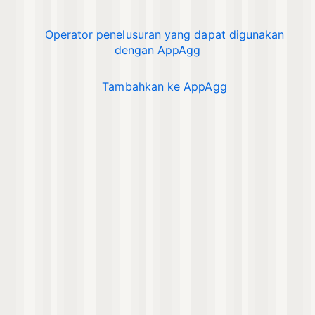
Operator penelusuran yang dapat digunakan
dengan AppAgg
Tambahkan ke AppAgg