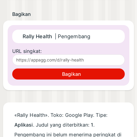
Bagikan
Rally Health
| Pengembang
URL singkat:
Bagikan
«Rally Health». Toko: Google Play. Tipe:
Aplikasi
. Judul yang diterbitkan:
1
.
Pengembang ini belum menerima peringkat di