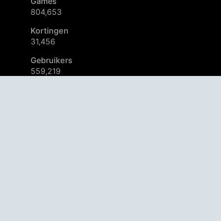
Games
804,653
Kortingen
31,456
Gebruikers
559,219
© 2026
AppAgg – Verken meer, ontdek iets nieuws
Aan de slag - het is gratis.