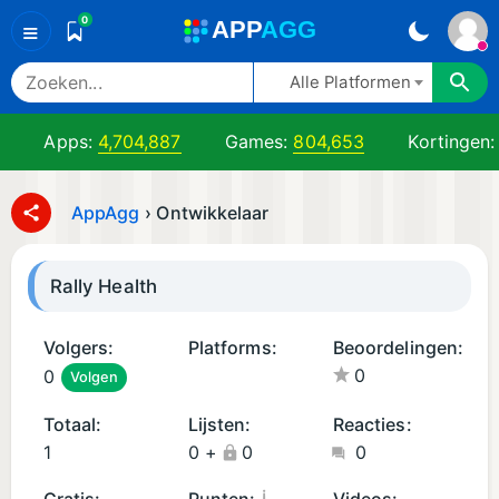
0
A
PP
A
GG
≡
Alle Platformen
Apps:
4,704,887
Games:
804,653
Kortingen
AppAgg
›
Ontwikkelaar
Rally Health
Volgers:
Platforms:
Beoordelingen:
0
0
Volgen
A
n
Totaal:
Lijsten:
Reacties:
d
1
0
+
0
0
r
oi
¡
Gratis:
Punten:
Videos: