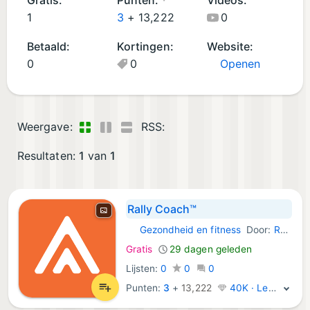
d
1
3
+
13,222
0
A
Betaald:
Kortingen:
Website:
p
0
0
Openen
p
s
(1
)
Weergave:
RSS:
Resultaten:
1
van
1
Rally Coach™
Gezondheid en fitness
Door:
Rally Health
Android Apps:
Gratis
29 dagen geleden
Lijsten:
0
0
0
Punten:
3
+
13,222
40K · Legende