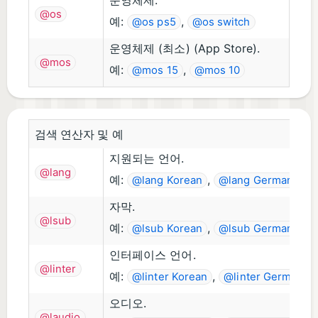
운영체제.
@os
예:
,
@os ps5
@os switch
운영체제 (최소) (App Store).
@mos
예:
,
@mos 15
@mos 10
검색 연산자 및 예
지원되는 언어.
@lang
예:
,
,
@lang Korean
@lang German
@
자막.
@lsub
예:
,
,
@lsub Korean
@lsub German
@
인터페이스 언어.
@linter
예:
,
,
@linter Korean
@linter German
오디오.
@laudio