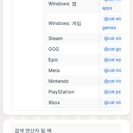
Windows: 앱
apps
@cat window
Windows: 게임
games
Steam
@cat steam
GOG
@cat gog
Epic
@cat epic
Meta
@cat meta
Nintendo
@cat nintend
PlayStation
@cat ps
Xbox
@cat xbox
검색 연산자 및 예