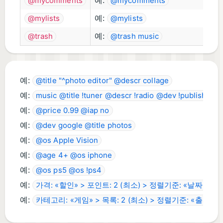
예:
@mycomments
@mycomments
예:
@mylists
@mylists
예:
@trash
@trash music
예:
@title "^photo editor" @descr collage
예:
music @title !tuner @descr !radio @dev !publishing
예:
@price 0.99 @iap no
예:
@dev google @title photos
예:
@os Apple Vision
예:
@age 4+ @os iphone
예:
@os ps5 @os !ps4
예:
가격: «할인» > 포인트: 2 (최소) > 정렬기준: «날짜»
예:
카테고리: «게임» > 목록: 2 (최소) > 정렬기준: «출시일»