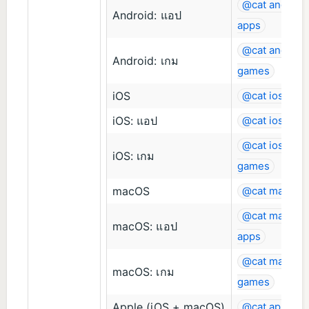
@cat android
Android: แอป
apps
@cat android
Android: เกม
games
iOS
@cat ios
iOS: แอป
@cat ios-app
@cat ios-
iOS: เกม
games
macOS
@cat macos
@cat macos-
macOS: แอป
apps
@cat macos-
macOS: เกม
games
Apple (iOS + macOS)
@cat apple