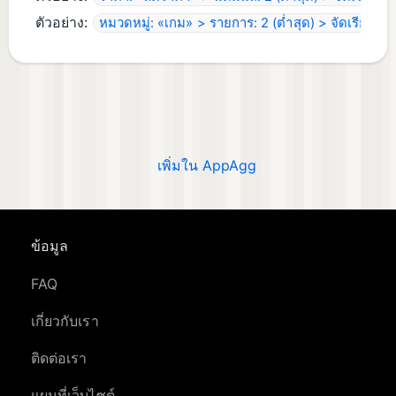
ตัวอย่าง:
หมวดหมู่: «เกม» > รายการ: 2 (ต่ำสุด) > จัดเรียงตาม
เพิ่มใน AppAgg
ข้อมูล
FAQ
เกี่ยวกับเรา
ติดต่อเรา
แผนที่เว็บไซต์