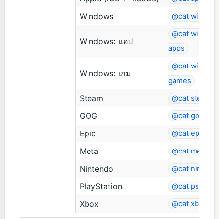
Windows
@cat window
@cat window
Windows: แอป
apps
@cat window
Windows: เกม
games
Steam
@cat steam
GOG
@cat gog
Epic
@cat epic
Meta
@cat meta
Nintendo
@cat nintend
PlayStation
@cat ps
Xbox
@cat xbox