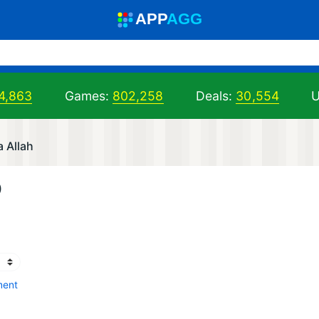
A
PP
A
GG
4,863
Games:
802,258
Deals:
30,554
U
أس Asmaa Allah
)
ment