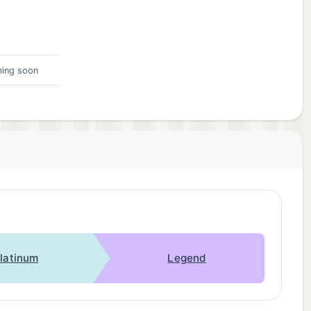
ing soon
latinum
Legend