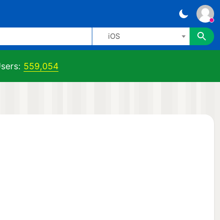
iOS
sers:
559,054