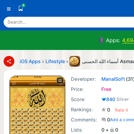
0
≡
Apps:
4,69
iOS Apps
›
Lifestyle
›
ماء الله الحسنى
Developer:
ManalSoft
(31
Price:
Free
Score:
840
Silver
Rankings:
0
Comments:
0
Add a com
Lists:
0 +
0