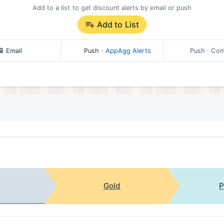
Add to a list to get discount alerts by email or push
Add to List
Email
Push
·
AppAgg Alerts
Push
· Com
Gold
P