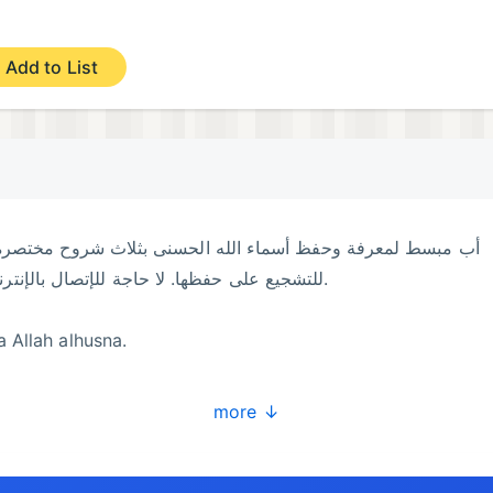
Add to List
أب مبسط لمعرفة وحفظ أسماء الله الحسنى بثلاث شروح مختصر
للتشجيع على حفظها. لا حاجة للإتصال بالإنترنت مع إمكانية التكبير وتعدد المصادر.
 Allah alhusna.
م تقبله بقبول حسن واجعله عتقا لنا من النار ولكل من استعمله و
more ↓