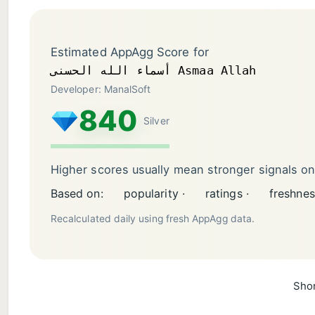
Estimated AppAgg Score for
أسماء الله الحسنى Asmaa Allah
Developer: ManalSoft
840
Silver
Higher scores usually mean stronger signals o
Based on:
popularity ·
ratings ·
freshnes
Recalculated daily using fresh AppAgg data.
Shor