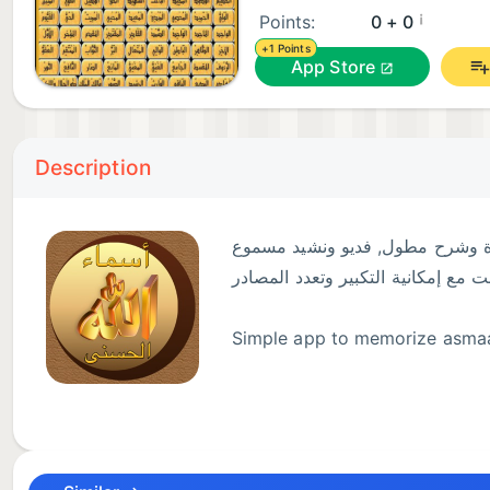
¡
Points:
0 + 0
+1 Points
App Store
Description
ة وشرح مطول, فديو ونشيد مسموع
Simple app to memorize asmaa
نشره وصممه وبرمجه وحفظ ولم يحفظ
به الأسماء الحسنى.