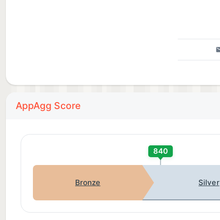
AppAgg Score
840
Bronze
Silver