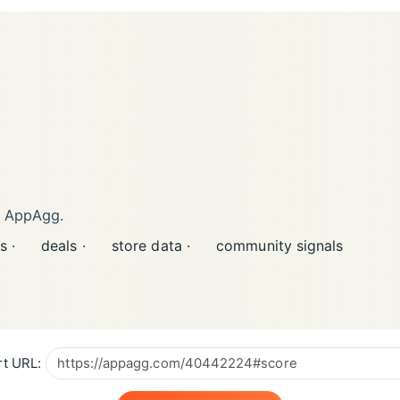
n AppAgg.
s ·
deals ·
store data ·
community signals
t URL: