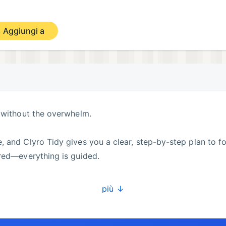
Aggiungi a
 without the overwhelm.
 and Clyro Tidy gives you a clear, step-by-step plan to f
ired—everything is guided.
più ↓