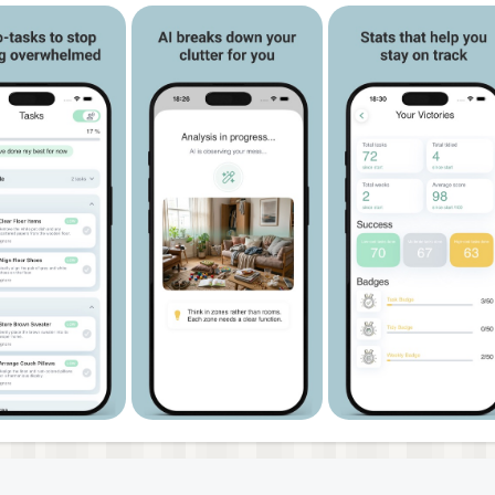
use/terms-of-use-en.html
sales/terms-of-sale-en.html
sage-en.html
-compliance/gdpr-compliance-en.html