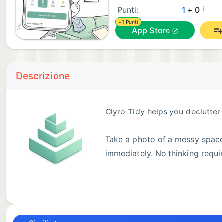
¡
Punti:
1
+ 0
+1 Punti
App Store
Descrizione
Clyro Tidy helps you declutter
Take a photo of a messy space,
immediately. No thinking requ
What Clyro Tidy brings you:
- Simple, concrete tasks in the right order