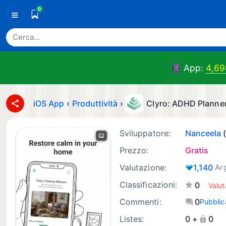
0
≡
App:
4,69
iOS App
›
Produttività
›
Clyro: ADHD Planne
Sviluppatore:
Nanceela
Prezzo:
Gratis
Valutazione:
1,140
Ar
Classificazioni:
0
Commenti:
0
Pubbli
Listes:
0 +
0