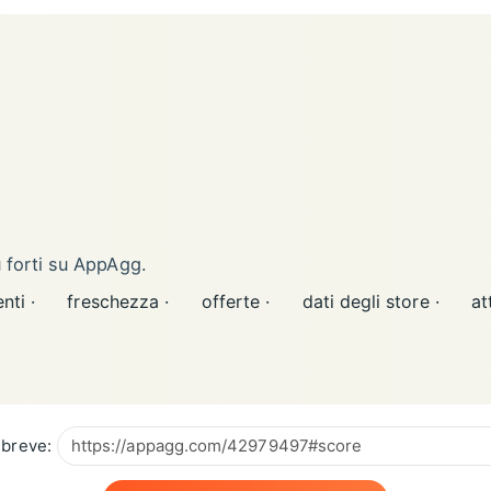
ù forti su AppAgg.
nti ·
freschezza ·
offerte ·
dati degli store ·
at
breve: