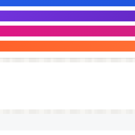
e who feels quickly overwhelmed by clutter. Ideal for those
continue.
policy/privacy-policy-en.html