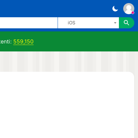
iOS
enti:
559,150