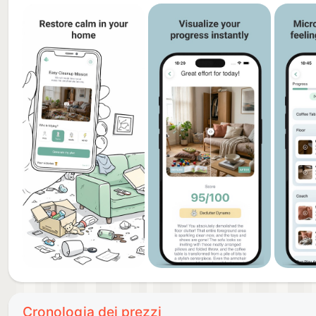
Terms of Use : https://nanceela.com/clyro/terms-of-
Terms of Sale : https://nanceela.com/clyro/terms-of-
AI Usage : https://nanceela.com/clyro/ai-usage/ai-u
GDPR Compliance : https://nanceela.com/clyro/gdpr
Cronologia dei prezzi