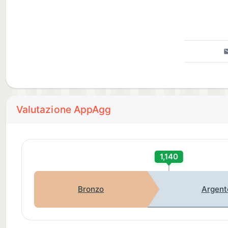
Valutazione AppAgg
1,140
Bronzo
Argent