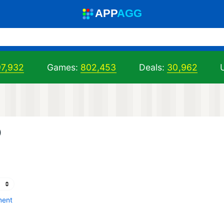
A
PP
A
GG
97,932
Games:
802,453
Deals:
30,962
U
)
ment