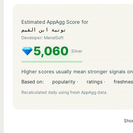
Estimated AppAgg Score for
نونية ابن القيم
Developer: ManalSoft
5,060
Silver
Higher scores usually mean stronger signals o
Based on:
popularity ·
ratings ·
freshnes
Recalculated daily using fresh AppAgg data.
Shor