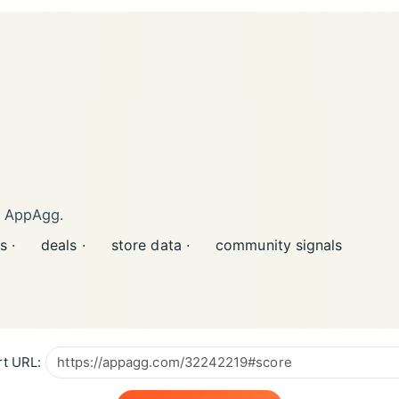
n AppAgg.
s ·
deals ·
store data ·
community signals
t URL: