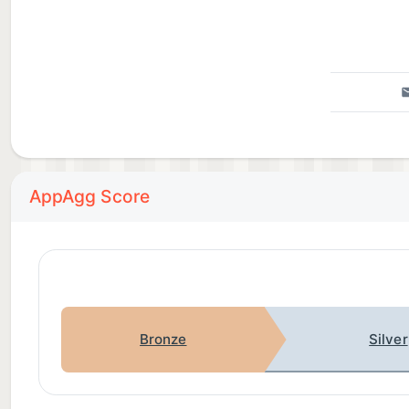
AppAgg Score
Bronze
Silver