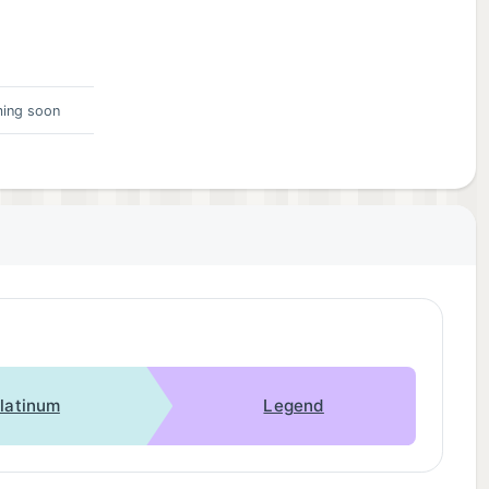
ing soon
latinum
Legend