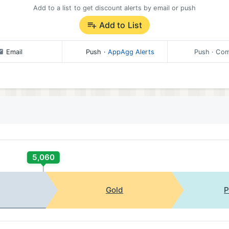
Add to a list to get discount alerts by email or push
Add to List
Email
Push
·
AppAgg Alerts
Push
· Com
5,060
Gold
P