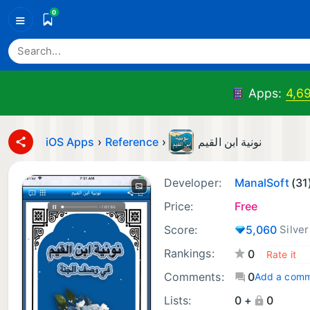
0
≡
Apps:
4,6
iOS Apps
›
Reference
›
نونية ابن القيم
Developer:
ManalSoft
(31
Price:
Free
Score:
5,060
Silver
Rankings:
0
Comments:
0
Add a com
Lists:
0 +
0