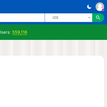
iOS
sers:
559,116