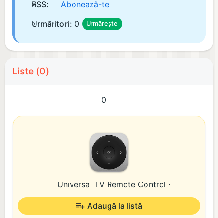
RSS:
Abonează-te
Urmăritori:
0
Urmărește
Liste (0)
0
Universal TV Remote Control ·
Adaugă la listă