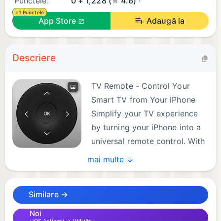
Punctele:
0 + 1,228 (
4.6)
+1 Punctele
App Store
Adaugă la
Descriere
TV Remote - Control Your
Smart TV from Your iPhone
Simplify your TV experience
by turning your iPhone into a
universal remote control. With
TV Remote, you’ll never need
mai multe ↓
to worry about lost remotes or dead batteries.
Easily control your Smart TV with a sleek and
Similare →
intuitive app that brings all the essential functions
to your phone.
Noi