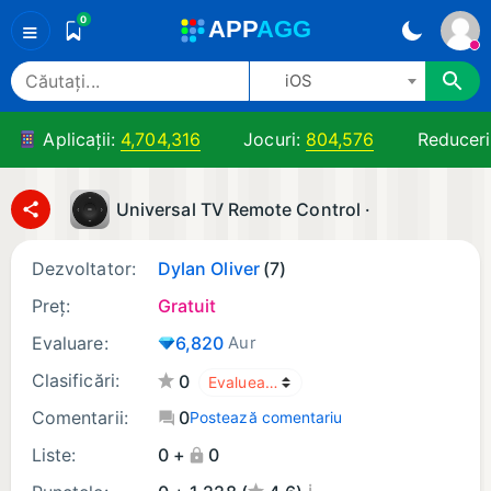
0
A
PP
A
GG
≡
iOS
Aplicații:
4,704,316
Jocuri:
804,576
Reduceri
Universal TV Remote Control ·
Dezvoltator:
Dylan Oliver
(7)
Preț:
Gratuit
Evaluare:
6,820
Aur
Clasificări:
0
Comentarii:
0
Postează comentariu
Liste:
0 +
0
¡