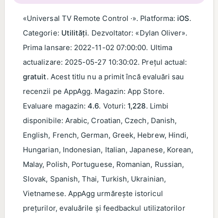
«Universal TV Remote Control ·». Platforma:
iOS
.
Categorie:
Utilități
. Dezvoltator: «Dylan Oliver».
Prima lansare:
2022-11-02 07:00:00
. Ultima
actualizare:
2025-05-27 10:30:02
. Prețul actual:
gratuit
. Acest titlu nu a primit încă evaluări sau
recenzii pe AppAgg. Magazin: App Store.
Evaluare magazin:
4.6
. Voturi:
1,228
. Limbi
disponibile: Arabic, Croatian, Czech, Danish,
English, French, German, Greek, Hebrew, Hindi,
Hungarian, Indonesian, Italian, Japanese, Korean,
Malay, Polish, Portuguese, Romanian, Russian,
Slovak, Spanish, Thai, Turkish, Ukrainian,
Vietnamese. AppAgg urmărește istoricul
prețurilor, evaluările și feedbackul utilizatorilor