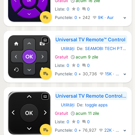
Gratuit
acum 16 zile
Liste:
0
0
0
Punctele:
0
+
242
9K · Aur
Universal TV Remote™ Control
Utilități
De:
SEAMOBI TECH PTE LTD
iOS Aplicații:
Gratuit
acum 9 zile
Liste:
0
0
0
Punctele:
0
+
30,736
15K · Platină
Universal TV Remote Control・
Utilități
De:
toggle apps
iOS Aplicații:
Gratuit
acum 11 zile
Liste:
0
0
0
Punctele:
0
+
76,927
22K · Platină