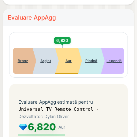
Evaluare AppAgg
6,820
Bronz
Argint
Aur
Platină
Legendă
Evaluare AppAgg estimată pentru
Universal TV Remote Control ·
Dezvoltator: Dylan Oliver
6,820
Aur