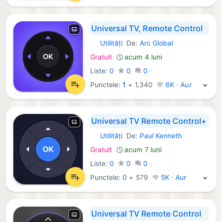
Universal TV, Remote Control
Utilități
De:
Arc Global
iOS Aplicații:
Gratuit
acum 4 luni
Liste:
0
0
0
Punctele:
1
+
1,340
6K · Aur
Universal TV Remote Control+
Utilități
De:
Paul Kenneth
iOS Aplicații:
Gratuit
acum 7 luni
Liste:
0
0
0
Punctele:
0
+
579
5K · Aur
Universal TV Remote Control ‎