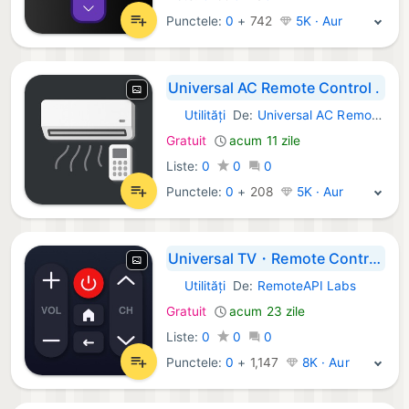
Punctele:
0
+
742
5K · Aur
Universal AC Remote Control .
Utilități
De:
Universal АС Remote Lab
iOS Aplicații:
Gratuit
acum 11 zile
Liste:
0
0
0
Punctele:
0
+
208
5K · Aur
Universal TV・Remote Control・
Utilități
De:
RemoteAPI Labs
iOS Aplicații:
Gratuit
acum 23 zile
Liste:
0
0
0
Punctele:
0
+
1,147
8K · Aur