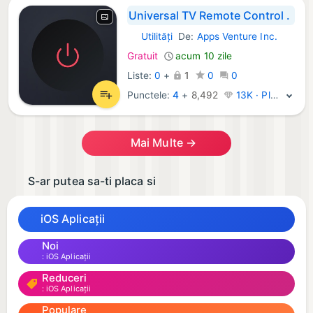
Universal TV Remote Control .
Utilități
De:
Apps Venture Inc.
iOS Aplicații:
Gratuit
acum 10 zile
Liste:
0
+
1
0
0
Punctele:
4
+
8,492
13K · Platină
Mai Multe →
S-ar putea sa-ti placa si
iOS Aplicații
Noi
iOS Aplicații
Reduceri
iOS Aplicații
Populare