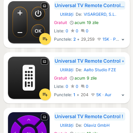
Universal TV Remote Control＊
Utilități
De:
VISARGERD, S.L.
iOS Aplicații:
Gratuit
acum 19 zile
Liste:
0
0
0
Punctele:
2
+
29,259
15K · Platină
Universal TV Remote Control ◦
Utilități
De:
Aalto Studio FZE
iOS Aplicații:
Gratuit
acum 9 zile
Liste:
0
0
0
Punctele:
1
+
204
5K · Aur
Universal TV Remote Control !
Utilități
De:
Oliaviz GmbH
iOS Aplicații: