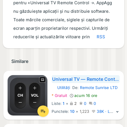
pentru «Universal TV Remote Control ·». AppAgg
nu găzduiește aplicații și nu distribuie software.
Toate mărcile comerciale, siglele și capturile de
ecran aparțin proprietarilor respectivi. Urmăriți
reducerile și actualizările viitoare prin
RSS
Similare
Universal TV — Remote Control
Utilități
De:
Remote Sunrise LTD
iOS Aplicații:
*
Gratuit
acum 16 ore
Liste:
1
+
2
0
0
Punctele:
10
+
1,223
38K · Legendă