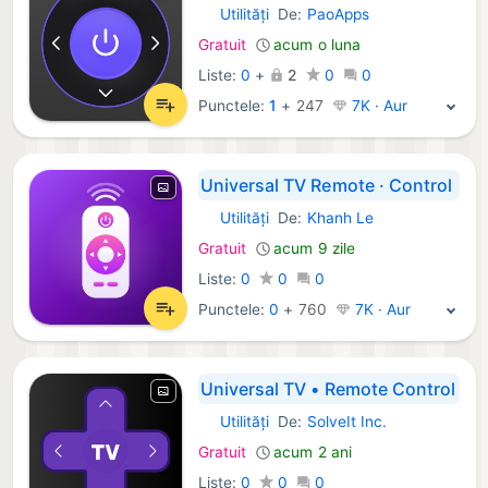
Utilități
De:
PaoApps
iOS Aplicații:
Gratuit
acum o luna
Liste:
0
+
2
0
0
Punctele:
1
+
247
7K · Aur
Universal TV Remote · Control
Utilități
De:
Khanh Le
iOS Aplicații:
Gratuit
acum 9 zile
Liste:
0
0
0
Punctele:
0
+
760
7K · Aur
Universal TV • Remote Control
Utilități
De:
SolveIt Inc.
iOS Aplicații:
Gratuit
acum 2 ani
Liste:
0
0
0