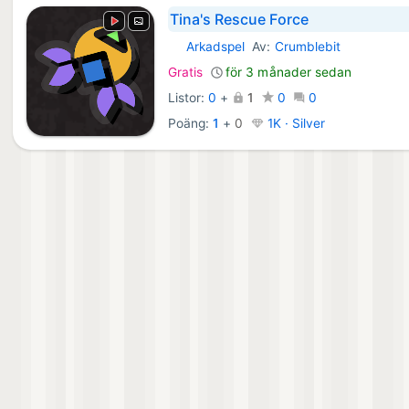
Tina's Rescue Force
Arkadspel
Av:
Crumblebit
Android Spel:
Gratis
för 3 månader sedan
Listor:
0
+
1
0
0
Poäng:
1
+
0
1K · Silver