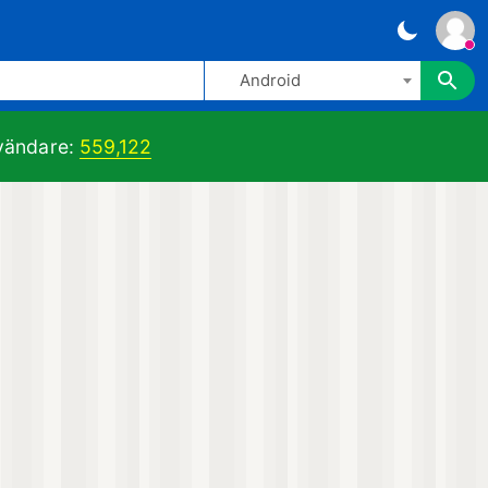
Android
ändare:
559,122