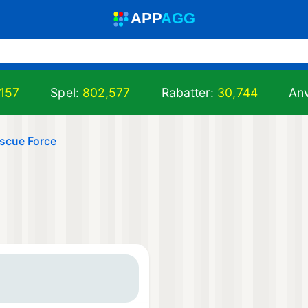
A
PP
A
GG
,157
Spel:
802,577
Rabatter:
30,744
Anv
escue Force