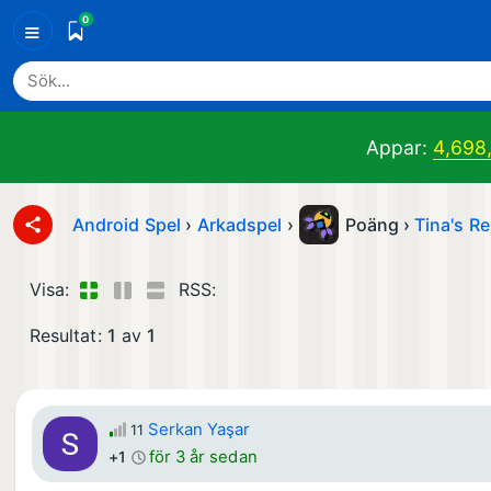
0
≡
Appar:
4,698
Android Spel
›
Arkadspel
›
Poäng ›
Tina's R
Visa:
RSS:
Resultat:
1
av
1
Serkan Yaşar
11
för 3 år sedan
+1