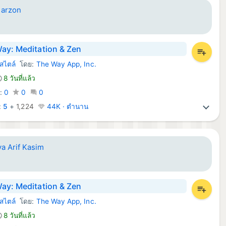
Marzon
ay: Meditation & Zen
สไตล์
โดย:
The Way App, Inc.
d แอป:
8 วันที่แล้ว
ร:
0
0
0
:
5
+
1,224
44K · ตำนาน
ya Arif Kasim
ay: Meditation & Zen
สไตล์
โดย:
The Way App, Inc.
d แอป:
8 วันที่แล้ว