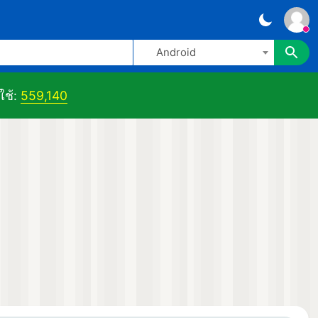
Android
้ใช้:
559,140