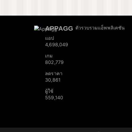
APPAGG
ตัวรวบรวมแอ็พพลิเคชัน
แอป
4,698,049
เกม
802,779
ลดราคา
30,861
ผู้ใช้
559,140