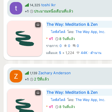
toshi lkr
14,325
ประมาณหนึ่งเดือนที่แล้ว
+1
The Way: Meditation & Zen
ไลฟ์สไตล์
โดย:
The Way App, Inc.
Android แอป:
*
ฟรี
8 วันที่แล้ว
รายการ:
0
0
0
แต้มแล:
5
+
1,224
44K · ตำนาน
Zachary Anderson
1,139
2 ปีที่แล้ว
+1
The Way: Meditation & Zen
ไลฟ์สไตล์
โดย:
The Way App, Inc.
Android แอป:
*
ฟรี
8 วันที่แล้ว