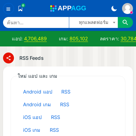
0
A
PP
A
GG
≡
ทุกแพลตฟอร์ม
แอป:
4,706,489
เกม:
805,102
ลดราคา:
30,78
RSS Feeds
ใหม่ แอป และ เกม
Android แอป
RSS
Android เกม
RSS
iOS แอป
RSS
iOS เกม
RSS