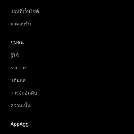
แผนที่เว็บไซต์
ผลตอบรับ
ชุมชน
ผู้ใช้
รายการ
แต้มแล
การจัดอันดับ
ความเห็น
AppAgg