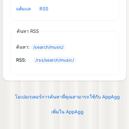
แต้มแล
RSS
ค้นหา RSS
ค้นหา:
/search/music/
RSS:
/rss/search/music/
โอเปอเรเตอร์การค้นหาที่คุณสามารถใช้กับ AppAgg
เพิ่มใน AppAgg