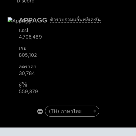
Discord
APPAGG
ตัวรวบรวมแอ็พพลิเคชัน
แอป
4,706,489
เกม
805,102
ลดราคา
30,784
ผู้ใช้
559,379