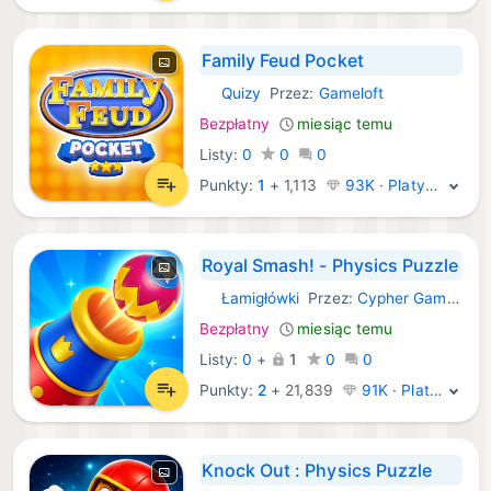
Family Feud Pocket
Quizy
Przez:
Gameloft
iOS Gry:
Bezpłatny
miesiąc temu
Listy:
0
0
0
Punkty:
1
+
1,113
93K · Platyna
Royal Smash! - Physics Puzzle
Łamigłówki
Przez:
Cypher Games
iOS Gry:
Bezpłatny
miesiąc temu
Listy:
0
+
1
0
0
Punkty:
2
+
21,839
91K · Platyna
Knock Out : Physics Puzzle