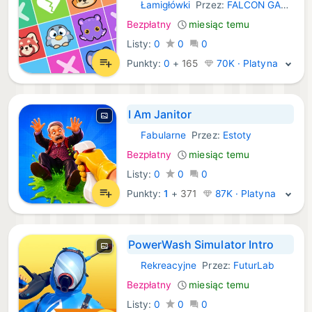
Łamigłówki
Przez:
FALCON GAMES
iOS Gry:
Bezpłatny
miesiąc temu
Listy:
0
0
0
Punkty:
0
+
165
70K · Platyna
I Am Janitor
Fabularne
Przez:
Estoty
iOS Gry:
Bezpłatny
miesiąc temu
Listy:
0
0
0
Punkty:
1
+
371
87K · Platyna
PowerWash Simulator Intro
Rekreacyjne
Przez:
FuturLab
iOS Gry:
Bezpłatny
miesiąc temu
Listy:
0
0
0