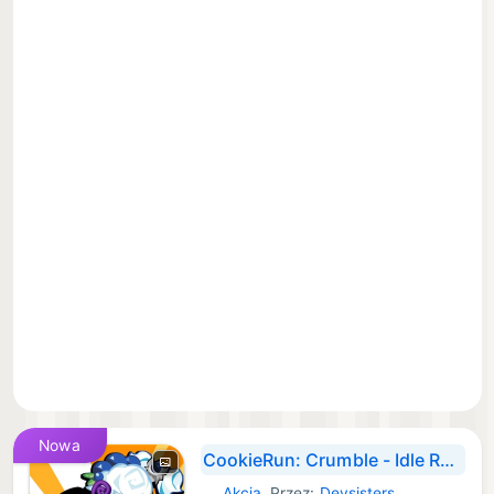
Nowa
CookieRun: Crumble - Idle RPG
Akcja
Przez:
Devsisters