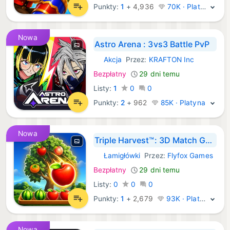
Punkty:
1
+
4,936
70K · Platyna
Nowa
Astro Arena : 3vs3 Battle PvP
Akcja
Przez:
KRAFTON Inc
iOS Gry:
Bezpłatny
29 dni temu
Listy:
1
0
0
Punkty:
2
+
962
85K · Platyna
Nowa
Triple Harvest™: 3D Match Game
Łamigłówki
Przez:
Flyfox Games
iOS Gry:
Bezpłatny
29 dni temu
Listy:
0
0
0
Punkty:
1
+
2,679
93K · Platyna
Nowa