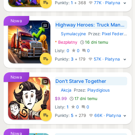
Punkty:
1
+
368
77K · Platyna
Nowa
Highway Heroes: Truck Manager
Symulacyjne
Przez:
Pixel Federation Games
iOS Gry:
*
Bezpłatny
16 dni temu
Listy:
0
0
0
Punkty:
3
+
179
57K · Platyna
Nowa
Don't Starve Together
Akcja
Przez:
Playdigious
iOS Gry:
$9.99
17 dni temu
Listy:
1
0
0
Punkty:
5
+
279
66K · Platyna
Nowa