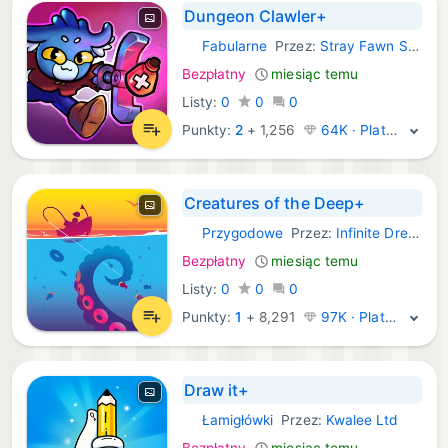
Dungeon Clawler+
Fabularne
Przez:
Stray Fawn Studio
iOS Gry:
Bezpłatny
miesiąc temu
Listy:
0
0
0
Punkty:
2
+
1,256
64K · Platyna
Creatures of the Deep+
Przygodowe
Przez:
Infinite Dreams Inc.
iOS Gry:
Bezpłatny
miesiąc temu
Listy:
0
0
0
Punkty:
1
+
8,291
97K · Platyna
Draw it+
Łamigłówki
Przez:
Kwalee Ltd
iOS Gry:
Bezpłatny
miesiąc temu