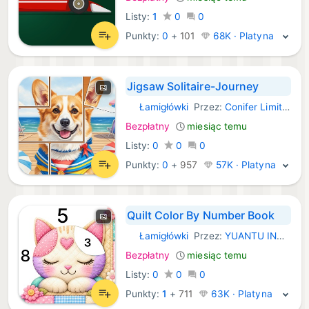
Listy:
1
0
0
Punkty:
0
+
101
68K · Platyna
Jigsaw Solitaire-Journey
Łamigłówki
Przez:
Conifer Limited
iOS Gry:
Bezpłatny
miesiąc temu
Listy:
0
0
0
Punkty:
0
+
957
57K · Platyna
Quilt Color By Number Book
Łamigłówki
Przez:
YUANTU INTERACTIVE TECHNOLOGY PTE. LTD.
iOS Gry:
Bezpłatny
miesiąc temu
Listy:
0
0
0
Punkty:
1
+
711
63K · Platyna