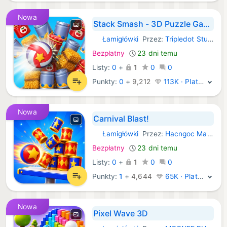
Nowa
Stack Smash - 3D Puzzle Game
Łamigłówki
Przez:
Tripledot Studios
iOS Gry:
Bezpłatny
23 dni temu
Listy:
0
+
1
0
0
Punkty:
0
+
9,212
113K · Platyna
Nowa
Carnival Blast!
Łamigłówki
Przez:
Hacngoc Manh
iOS Gry:
Bezpłatny
23 dni temu
Listy:
0
+
1
0
0
Punkty:
1
+
4,644
65K · Platyna
Nowa
Pixel Wave 3D