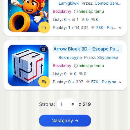
Łamigłówki
Przez:
Combo Games
iOS Gry:
Bezpłatny
miesiąc temu
Listy:
0
+
1
0
0
Punkty:
1
+
14,432
78K · Platyna
Arrow Block 3D - Escape Puzzle
Rekreacyjne
Przez:
Shycheese
iOS Gry:
Bezpłatny
miesiąc temu
Listy:
0
0
0
Punkty:
0
+
307
57K · Platyna
Strona:
z
219
Następny →