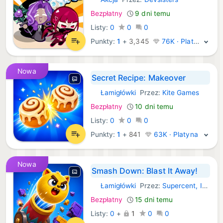
iOS Gry:
Bezpłatny
9 dni temu
Listy:
0
0
0
Punkty:
1
+
3,345
76K · Platyna
Nowa
Secret Recipe: Makeover
Łamigłówki
Przez:
Kite Games
iOS Gry:
Bezpłatny
10 dni temu
Listy:
0
0
0
Punkty:
1
+
841
63K · Platyna
Nowa
Smash Down: Blast It Away!
Łamigłówki
Przez:
Supercent, Inc.
iOS Gry:
Bezpłatny
15 dni temu
Listy:
0
+
1
0
0