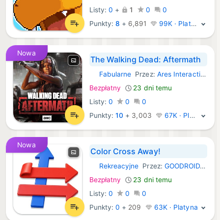
Listy:
0
+
1
0
0
Punkty:
8
+
6,891
99K · Platyna
Nowa
The Walking Dead: Aftermath
Fabularne
Przez:
Ares Interactive
iOS Gry:
Bezpłatny
23 dni temu
Listy:
0
0
0
Punkty:
10
+
3,003
67K · Platyna
Nowa
Color Cross Away!
Rekreacyjne
Przez:
GOODROID,Inc.
iOS Gry:
Bezpłatny
23 dni temu
Listy:
0
0
0
Punkty:
0
+
209
63K · Platyna