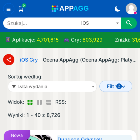
0
A
PP
A
GG
≡
iOS
Aplikacje:
4,701,615
Gry:
803,929
Zniżki:
31,
iOS Gry
- Ocena AppAgg (Ocena AppAgg: Platyna) (Sortuj według: ▼ Data wydania)
Sortuj według:
Filtr
▼ Data wydania
2
Widok:
RSS:
Wyniki:
1
-
40
z
8,726
Nowa
Dungeon Odyssey