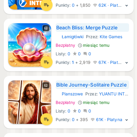
Punkty:
0
+
1,850
62K · Platyna
Beach Bliss: Merge Puzzle
Łamigłówki
Przez:
Kite Games
iOS Gry:
Bezpłatny
miesiąc temu
Listy:
0
0
0
Punkty:
1
+
2,919
67K · Platyna
Bible Journey-Solitaire Puzzle
Planszowe
Przez:
YUANTU INTERACTIVE TECHNOLOGY PTE. LTD.
iOS Gry:
Bezpłatny
miesiąc temu
Listy:
0
0
0
Punkty:
0
+
395
61K · Platyna