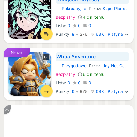
Rekreacyjne
Przez:
SuperPlanet
iOS Gry:
Bezpłatny
4 dni temu
Listy:
0
0
0
Punkty:
8
+
276
63K · Platyna
Nowa
Whoa Adventure
Przygodowe
Przez:
Joy Net Games
iOS Gry:
Bezpłatny
6 dni temu
Listy:
0
0
0
Punkty:
6
+
978
69K · Platyna
Ad