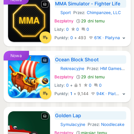
MMA Simulator - Fighter Life
Sport
Przez:
Chimpanzee, LLC
iOS Gry:
Bezpłatny
29 dni temu
Listy:
0
0
0
Punkty:
0
+
493
61K · Platyna
Nowa
Ocean Block Shoot
Rekreacyjne
Przez:
HM Games Pty Ltd
iOS Gry:
Bezpłatny
29 dni temu
Listy:
0
+
1
0
0
Punkty:
1
+
9,144
94K · Platyna
Golden Lap
Symulacyjne
Przez:
Noodlecake
iOS Gry:
Bezpłatny
miesiąc temu