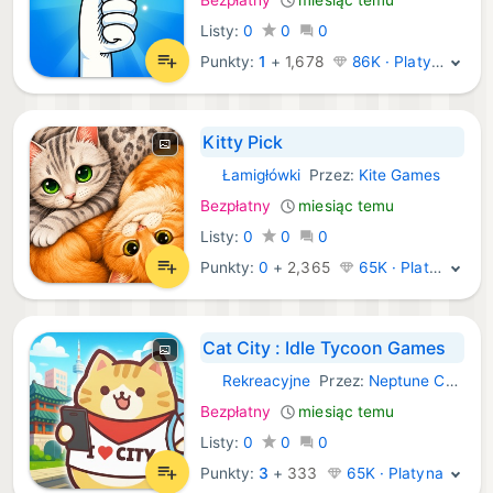
Listy:
0
0
0
Punkty:
1
+
1,678
86K · Platyna
Kitty Pick
Łamigłówki
Przez:
Kite Games
iOS Gry:
Bezpłatny
miesiąc temu
Listy:
0
0
0
Punkty:
0
+
2,365
65K · Platyna
Cat City : Idle Tycoon Games
Rekreacyjne
Przez:
Neptune Company
iOS Gry:
Bezpłatny
miesiąc temu
Listy:
0
0
0
Punkty:
3
+
333
65K · Platyna