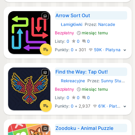
Arrow Sort Out
Łamigłówki
Przez:
Narcade
iOS Gry:
Bezpłatny
miesiąc temu
Listy:
0
0
0
Punkty:
0
+
301
59K · Platyna
Find the Way: Tap Out!
Rekreacyjne
Przez:
Sunny Studio Limited
iOS Gry:
Bezpłatny
miesiąc temu
Listy:
0
0
0
Punkty:
0
+
2,937
61K · Platyna
Zoodoku - Animal Puzzle