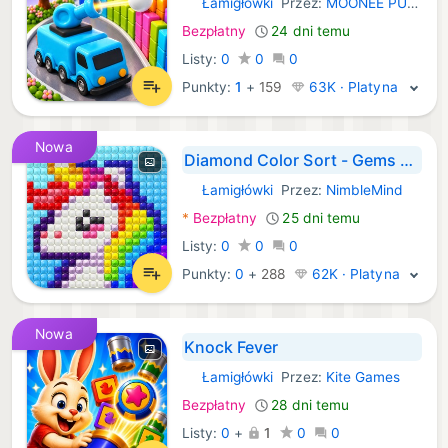
Łamigłówki
Przez:
MOONEE PUBLISHING LTD
iOS Gry:
Bezpłatny
24 dni temu
Listy:
0
0
0
Punkty:
1
+
159
63K · Platyna
Nowa
Diamond Color Sort - Gems Art
Łamigłówki
Przez:
NimbleMind
iOS Gry:
*
Bezpłatny
25 dni temu
Listy:
0
0
0
Punkty:
0
+
288
62K · Platyna
Nowa
Knock Fever
Łamigłówki
Przez:
Kite Games
iOS Gry:
Bezpłatny
28 dni temu
Listy:
0
+
1
0
0