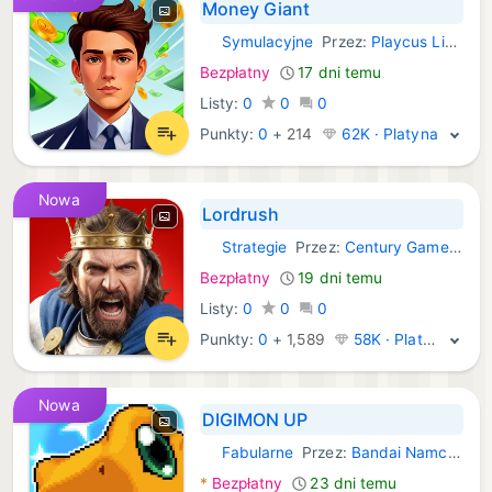
Money Giant
Symulacyjne
Przez:
Playcus Limited
iOS Gry:
Bezpłatny
17 dni temu
Listy:
0
0
0
Punkty:
0
+
214
62K · Platyna
Nowa
Lordrush
Strategie
Przez:
Century Games Innovation Pte. Ltd.
iOS Gry:
Bezpłatny
19 dni temu
Listy:
0
0
0
Punkty:
0
+
1,589
58K · Platyna
Nowa
DIGIMON UP
Fabularne
Przez:
Bandai Namco Entertainment Inc.
iOS Gry:
*
Bezpłatny
23 dni temu