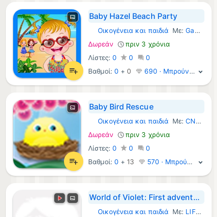
Baby Hazel Beach Party
Οικογένεια και παιδιά
Με:
GameTab LLC
Windows Παιχνίδια:
Δωρεάν
πριν 3 χρόνια
Λίστες:
0
0
0
Βαθμοί:
0
+
0
690 · Μπρούντζος
Baby Bird Rescue
Οικογένεια και παιδιά
Με:
CNG Studios
Windows Παιχνίδια:
Δωρεάν
πριν 3 χρόνια
Λίστες:
0
0
0
Βαθμοί:
0
+
13
570 · Μπρούντζος
World of Violet: First adventure
Οικογένεια και παιδιά
Με:
LIFELIQE s.r.o.
Windows Παιχνίδια: