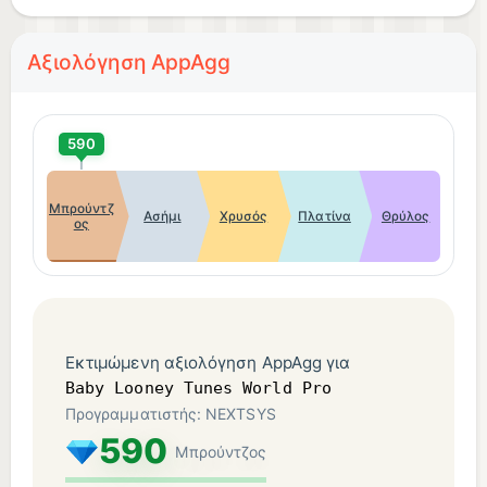
Αξιολόγηση AppAgg
590
Μπρούντζ
Ασήμι
Χρυσός
Πλατίνα
Θρύλος
ος
Εκτιμώμενη αξιολόγηση AppAgg για
Baby Looney Tunes World Pro
Προγραμματιστής: NEXTSYS
590
Μπρούντζος