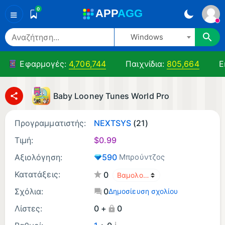
0
A
PP
A
GG
≡
Windows
Εφαρμογές:
4,706,744
Παιχνίδια:
805,664
Ε
Baby Looney Tunes World Pro
Προγραμματιστής:
NEXTSYS
(21)
Τιμή:
$
0.99
Αξιολόγηση:
590
Μπρούντζος
Κατατάξεις:
0
Σχόλια:
0
Δημοσίευση σχολίου
Λίστες:
0 +
0
¡