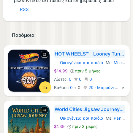
μελλοντικές εκπτώσεις και ενημερώσεις μέσω
RSS
Παρόμοια
HOT WHEELS™ - Looney Tunes Expansion - Windows Edition
Οικογένεια και παιδιά
Με:
Milestone S.r.l.
Windows Παιχνίδια:
$14.99
πριν 5 μήνες
Λίστες:
0
0
0
Βαθμοί:
0
+
0
2K · Μπρούντζος
World Cities Jigsaw Journey for PC & XBOX
Οικογένεια και παιδιά
Με:
PandaSoftwares
Windows Παιχνίδια:
$1.39
πριν 3 μέρες