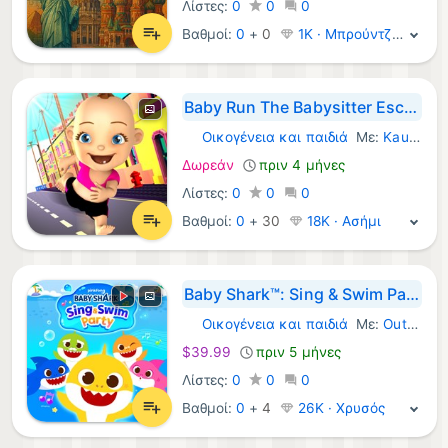
Λίστες:
0
0
0
Βαθμοί:
0
+
0
1K · Μπρούντζος
Baby Run The Babysitter Escape
Οικογένεια και παιδιά
Με:
Kaufcom GmbH
Windows Παιχνίδια:
Δωρεάν
πριν 4 μήνες
Λίστες:
0
0
0
Βαθμοί:
0
+
30
18K · Ασήμι
Baby Shark™: Sing & Swim Party
Οικογένεια και παιδιά
Με:
Outright Games Ltd.
Windows Παιχνίδια:
$39.99
πριν 5 μήνες
Λίστες:
0
0
0
Βαθμοί:
0
+
4
26K · Χρυσός