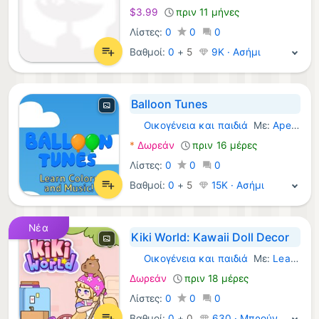
$3.99
πριν 11 μήνες
Λίστες:
0
0
0
Βαθμοί:
0
+
5
9K · Ασήμι
Balloon Tunes
Οικογένεια και παιδιά
Με:
Ape Apps
Windows Παιχνίδια:
*
Δωρεάν
πριν 16 μέρες
Λίστες:
0
0
0
Βαθμοί:
0
+
5
15K · Ασήμι
Νέα
Kiki World: Kawaii Doll Decor
Οικογένεια και παιδιά
Με:
LeadToChanges L.L.C-FZ
Windows Παιχνίδια:
Δωρεάν
πριν 18 μέρες
Λίστες:
0
0
0
Βαθμοί:
0
+
0
630 · Μπρούντζος