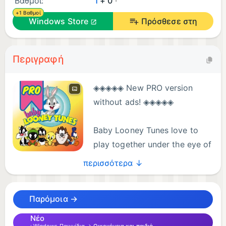
Βαθμοί:
1
+ 0
+1 Βαθμοί
Windows Store
Πρόσθεσε στη
Περιγραφή
◈◈◈◈◈ New PRO version
without ads! ◈◈◈◈◈
Baby Looney Tunes love to
play together under the eye of
caring grandmother Granny,
περισσότερα ↓
and very often discover something new or have
some disagreements which promptly resolved for
Παρόμοια →
the better.
Νέο