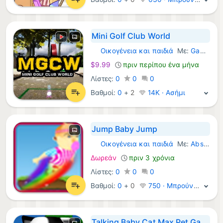
Mini Golf Club World
Οικογένεια και παιδιά
Με:
Gaming Limited
Windows Παιχνίδια:
$9.99
πριν περίπου ένα μήνα
Λίστες:
0
0
0
Βαθμοί:
0
+
2
14K · Ασήμι
Jump Baby Jump
Οικογένεια και παιδιά
Με:
AbsoLogix Technologies Limited
Windows Παιχνίδια:
Δωρεάν
πριν 3 χρόνια
Λίστες:
0
0
0
Βαθμοί:
0
+
0
750 · Μπρούντζος
Talking Baby Cat Max Pet Games