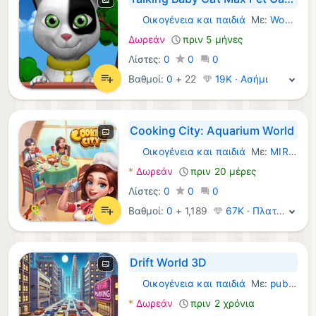
Οικογένεια και παιδιά
Με:
Wonderful Games AG
Windows Παιχνίδια:
Δωρεάν
πριν 5 μήνες
Λίστες:
0
0
0
Βαθμοί:
0
+
22
19K · Ασήμι
Cooking City: Aquarium World
Οικογένεια και παιδιά
Με:
MIRACLE GAMES INC.
Windows Παιχνίδια:
*
Δωρεάν
πριν 20 μέρες
Λίστες:
0
0
0
Βαθμοί:
0
+
1,189
67K · Πλατίνα
Drift World 3D
Οικογένεια και παιδιά
Με:
pubteamsix
Windows Παιχνίδια:
*
Δωρεάν
πριν 2 χρόνια