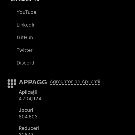
YouTube
LinkedIn
GitHub
Twitter
Discord
APPAGG
Agregator de Aplicații
Aplicații
4,704,924
Jocuri
804,603
Reduceri
31,647