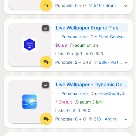
Punctele:
0
+
0
540 · Bronz
Live Wallpaper Engine Plus
Personalizare
De:
Frant Coolson Efficient Studio
Windows Aplicații:
$0.89
acum un an
Liste:
0
+
1
0
0
Punctele:
2
+
343
23K · Platină
Live Wallpaper - Dynamic Desktop Background Changer
Personalizare
De:
FreeCreativityApps
Windows Aplicații:
*
Gratuit
acum 3 luni
Liste:
0
0
0
Punctele:
0
+
0
910 · Argint