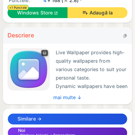
Punctele:
4
+ 168 (
2.8)
+1 Punctele
Windows Store
Adaugă la
Descriere
Live Wallpaper provides high-
quality wallpapers from
various categories to suit your
personal taste.
Dynamic wallpapers have been
newly added. You can enjoy
mai multe ↓
new high-quality wallpapers every two weeks
across 10 categories.
Similare →
Not only can you set photos saved on your PC as
your wallpaper, but you can also use your own
Noi