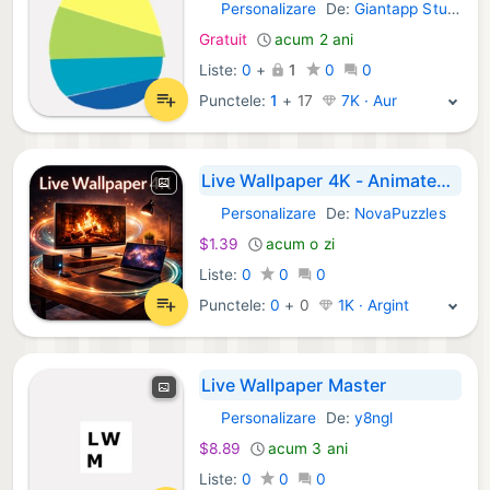
Personalizare
De:
Giantapp Studio
Windows Aplicații:
Gratuit
acum 2 ani
Liste:
0
+
1
0
0
Punctele:
1
+
17
7K · Aur
Live Wallpaper 4K - Animated Video Backgrounds
Personalizare
De:
NovaPuzzles
Windows Aplicații:
$1.39
acum o zi
Liste:
0
0
0
Punctele:
0
+
0
1K · Argint
Live Wallpaper Master
Personalizare
De:
y8ngl
Windows Aplicații:
$8.89
acum 3 ani
Liste:
0
0
0