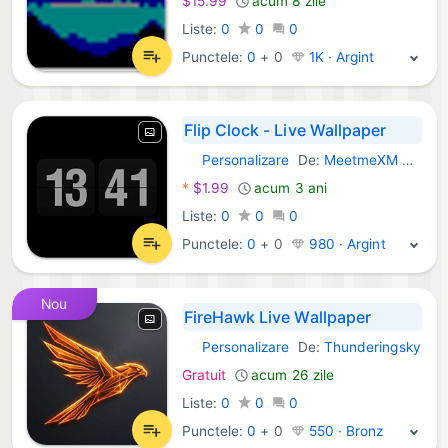
$15.99
acum 8 zile
Liste:
0
0
0
Punctele:
0
+
0
1K · Argint
Flip Clock - Live Wallpaper
Personalizare
De:
MeetmeXM Technology Co., Ltd
Windows Aplicații:
*
$1.99
acum 3 ani
Liste:
0
0
0
Punctele:
0
+
0
980 · Argint
Nou
FireHawk Live Wallpaper
Personalizare
De:
Thunderingsky
Windows Aplicații:
Gratuit
acum 26 zile
Liste:
0
0
0
Punctele:
0
+
0
550 · Bronz