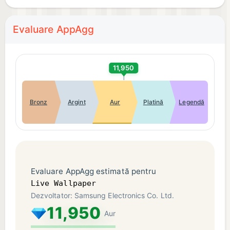
Evaluare AppAgg
11,950
Bronz
Argint
Aur
Platină
Legendă
Evaluare AppAgg estimată pentru
Live Wallpaper
Dezvoltator: Samsung Electronics Co. Ltd.
11,950
Aur