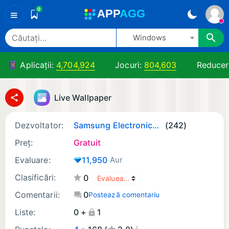
0
A
PP
A
GG
≡
Windows
Aplicații:
4,704,924
Jocuri:
804,603
Reducer
Live Wallpaper
Dezvoltator:
Samsung Electronics Co. Ltd.
(242)
Preț:
Gratuit
Evaluare:
11,950
Aur
Clasificări:
0
Comentarii:
0
Postează comentariu
Liste:
0 +
1
¡