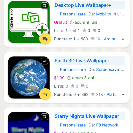
Desktop Live Wallpaper+
Personalizare
De:
Mobility in Life Applications TEAM
Windows Aplicații:
Gratuit
acum 9 luni
Liste:
1
+
1
0
0
Punctele:
1
+
880
1K · Argint
Earth 3D Live Wallpaper
Personalizare
De:
Screensavers Store
Windows Aplicații:
$1.99
acum 3 ani
Liste:
0
0
0
Punctele:
0
+
882
21K · Platină
Starry Nights Live Wallpaper
Personalizare
De:
F8 Network
Windows Aplicații: