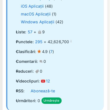
iOS Aplicații
(48)
macOS Aplicații
(1)
Windows Aplicații
(42)
Liste:
57
+
9
¡
Punctele:
295
+
42,626,700
Clasificări:
4.9
(
7
)
Comentarii:
0
Reduceri:
0
Videoclipuri:
12
RSS:
Abonează-te
Urmăritori:
0
Urmărește