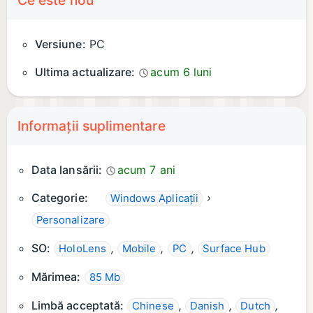
Ce este nou
Versiune:
PC
Ultima actualizare:
acum 6 luni
Informații suplimentare
Data lansării:
acum 7 ani
Categorie:
›
Windows Aplicații
Personalizare
SO:
,
,
,
HoloLens
Mobile
PC
Surface Hub
Mărimea:
85 Mb
Limbă acceptată:
,
,
,
Chinese
Danish
Dutch