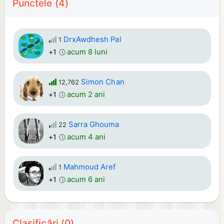
Punctele (4)
DrxAwdhesh Pal
1
acum 8 luni
+1
Simon Chan
12,762
acum 2 ani
+1
Sarra Ghouma
22
acum 4 ani
+1
Mahmoud Aref
1
acum 6 ani
+1
Clasificări (0)