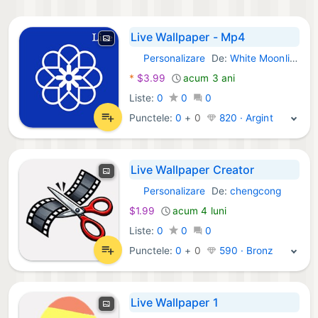
Live Wallpaper - Mp4
Personalizare
De:
White Moonlight
Windows Aplicații:
*
$3.99
acum 3 ani
Liste:
0
0
0
Punctele:
0
+
0
820 · Argint
Live Wallpaper Creator
Personalizare
De:
chengcong
Windows Aplicații:
$1.99
acum 4 luni
Liste:
0
0
0
Punctele:
0
+
0
590 · Bronz
Live Wallpaper 1