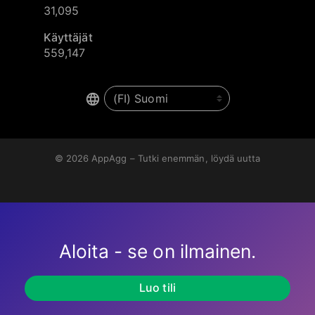
31,095
Käyttäjät
559,147
© 2026
AppAgg – Tutki enemmän, löydä uutta
Aloita - se on ilmainen.
Luo tili