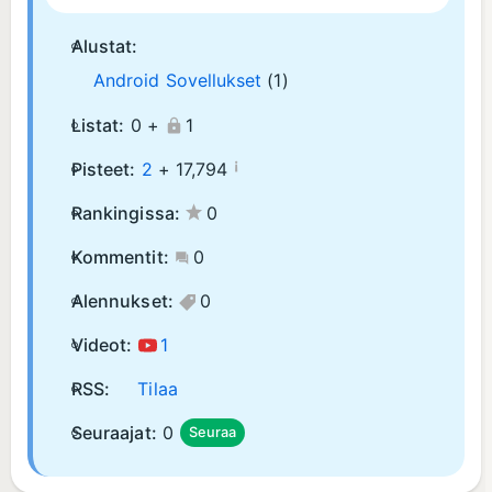
Alustat:
Android Sovellukset
(1)
Listat:
0 +
1
¡
Pisteet:
2
+
17,794
Rankingissa:
0
Kommentit:
0
Alennukset:
0
Videot:
1
RSS:
Tilaa
Seuraajat:
0
Seuraa