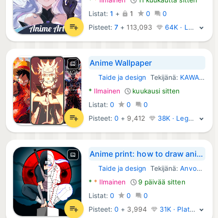
Listat:
1
+
1
0
0
Pisteet:
7
+
113,093
64K · Legenda
Anime Wallpaper
Taide ja design
Tekijänä:
KAWAII WALLPAPER
Android Sovellukset:
*
Ilmainen
kuukausi sitten
Listat:
0
0
0
Pisteet:
0
+
9,412
38K · Legenda
Anime print: how to draw anime
Taide ja design
Tekijänä:
Anvoan app
Android Sovellukset:
*
*
Ilmainen
9 päivää sitten
Listat:
0
0
0
Pisteet:
0
+
3,994
31K · Platina