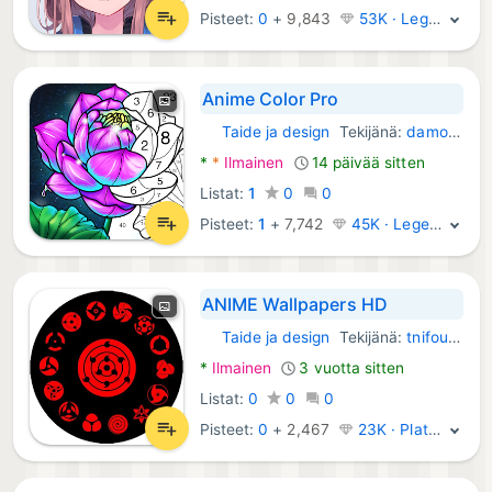
Pisteet:
0
+
9,843
53K · Legenda
Anime Color Pro
Taide ja design
Tekijänä:
damonwatks
Android Sovellukset:
*
*
Ilmainen
14 päivää sitten
Listat:
1
0
0
Pisteet:
1
+
7,742
45K · Legenda
ANIME Wallpapers HD
Taide ja design
Tekijänä:
tnifoui wallpaper
Android Sovellukset:
*
Ilmainen
3 vuotta sitten
Listat:
0
0
0
Pisteet:
0
+
2,467
23K · Platina