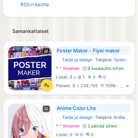
RSS:n kautta
Samankaltaiset
Poster Maker - Flyer maker
Taide ja design
Tekijänä:
Splendid App Maker
Android Sovellukset:
*
*
Ilmainen
9 kuukautta sitten
Listat:
2
+
1
0
0
Pisteet:
3
+
239,795
109K · Legenda
Anime Color Lite
Taide ja design
Tekijänä:
Brilliant Games Private Ltd.
Android Sovellukset:
*
*
Ilmainen
2 päivää sitten
Listat:
0
0
0