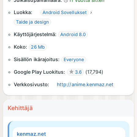
Julkaisupäivämäärä:
11 vuotta sitten
Luokka:
›
Android Sovellukset
Taide ja design
Käyttöjärjestelmä:
Android 8.0
Koko:
26 Mb
Sisällön ikärajoitus:
Everyone
Google Play Luokitus:
(
17,794
)
3.6
Verkkosivusto:
http://anime.kenmaz.net
Kehittäjä
kenmaz.net