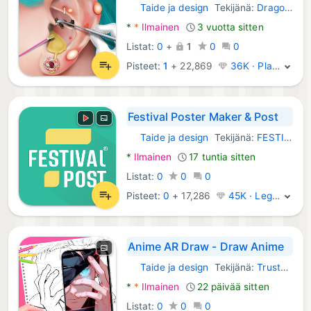
Taide ja design
Tekijänä:
DragonPlus Game Limited
Android Sovellukset:
*
*
Ilmainen
3 vuotta sitten
Listat:
0
+
1
0
0
Pisteet:
1
+
22,869
36K · Platina
Festival Poster Maker & Post
Taide ja design
Tekijänä:
FESTIVAL POST : Daily FESTIVAL POSTER MAKER App
Android Sovellukset:
*
Ilmainen
17 tuntia sitten
Listat:
0
0
0
Pisteet:
0
+
17,286
45K · Legenda
Anime AR Draw - Draw Anime
Taide ja design
Tekijänä:
Trusted by Thousands
Android Sovellukset:
*
*
Ilmainen
22 päivää sitten
Listat:
0
0
0