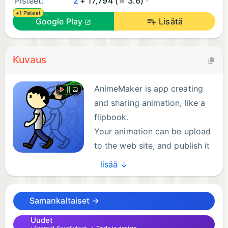
Pisteet:
2
+ 17,794 (
3.6)
+1 Pisteet
Google Play
Lisätä
Kuvaus
AnimeMaker is app creating
and sharing animation, like a
flipbook.
Your animation can be upload
to the web site, and publish it
all over the world.
lisää ↓
You can communicate with other user through
comments.
Samankaltaiset →
Features:
Uudet