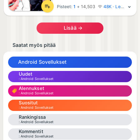
Pisteet:
1
+
14,503
48K · Legenda
Lisää →
Saatat myös pitää
Android Sovellukset
Uudet
Android Sovellukset
Alennukset
Android Sovellukset
Suositut
Android Sovellukset
Rankingissa
Android Sovellukset
Kommentit
Android Sovellukset