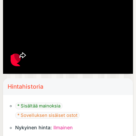
Hintahistoria
* Sisältää mainoksia
* Sovelluksen sisäiset ostot
Nykyinen hinta:
Ilmainen