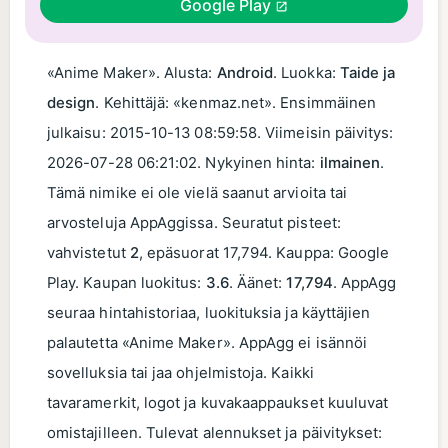
Google Play
«Anime Maker». Alusta:
Android
. Luokka:
Taide ja
design
. Kehittäjä: «kenmaz.net». Ensimmäinen
julkaisu:
2015-10-13 08:59:58
. Viimeisin päivitys:
2026-07-28 06:21:02
. Nykyinen hinta:
ilmainen
.
Tämä nimike ei ole vielä saanut arvioita tai
arvosteluja AppAggissa. Seuratut pisteet:
vahvistetut
2
, epäsuorat 17,794. Kauppa: Google
Play. Kaupan luokitus:
3.6
. Äänet:
17,794
. AppAgg
seuraa hintahistoriaa, luokituksia ja käyttäjien
palautetta «Anime Maker». AppAgg ei isännöi
sovelluksia tai jaa ohjelmistoja. Kaikki
tavaramerkit, logot ja kuvakaappaukset kuuluvat
omistajilleen. Tulevat alennukset ja päivitykset: