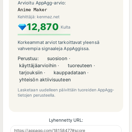
Arvioitu AppAgg-arvio:
Anime Maker
Kehittäjä: kenmaz.net
12,870
Kulta
Korkeammat arviot tarkoittavat yleensä
vahvempia signaaleja AppAggissa.
Perustuu:
suosioon ·
käyttäjäarvioihin ·
tuoreuteen ·
tarjouksiin ·
kauppadataan ·
yhteisön aktiivisuuteen
Lasketaan uudelleen päivittäin tuoreiden AppAgg-
tietojen perusteella.
Lyhennetty URL: