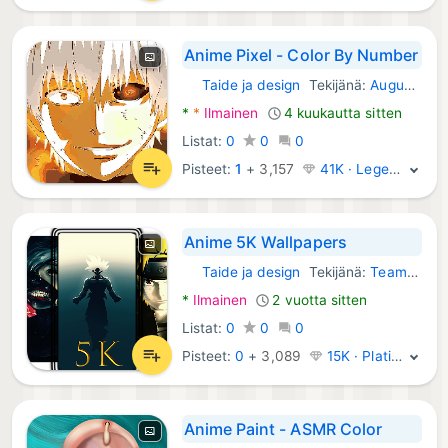
Anime Pixel - Color By Number
Taide ja design
Tekijänä:
August Martin
Android Sovellukset:
*
*
Ilmainen
4 kuukautta sitten
Listat:
0
0
0
Pisteet:
1
+
3,157
41K · Legenda
Anime 5K Wallpapers
Taide ja design
Tekijänä:
Team - Cara
Android Sovellukset:
*
Ilmainen
2 vuotta sitten
Listat:
0
0
0
Pisteet:
0
+
3,089
15K · Platina
Anime Paint - ASMR Color