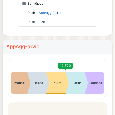
Sähköposti
Push
·
AppAgg Alerts
Push
· Pian
AppAgg-arvio
12,870
Pronssi
Hopea
Kulta
Platina
Legenda