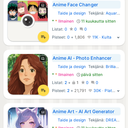
Anime Face Changer
Taide ja design
Tekijänä:
Aquarius Dev.
Android Sovellukset:
*
*
Ilmainen
11 kuukautta sitten
Listat:
0
0
0
Pisteet:
0
+
1,806
11K · Kulta
Anime AI - Photo Enhancer
Taide ja design
Tekijänä:
Brilliant Game Limited
Android Sovellukset:
*
*
Ilmainen
päivä sitten
Listat:
2
+
1
0
0
Pisteet:
2
+
21,791
30K · Platina
Anime Art - AI Art Generator
Taide ja design
Tekijänä:
DREAMPLAY
Android Sovellukset:
*
*
Ilmainen
11 kuukautta sitten