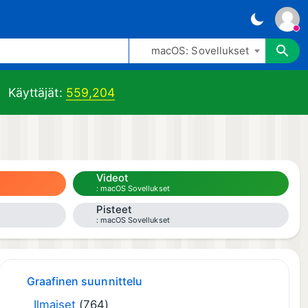
macOS: Sovellukset
Käyttäjät:
559,204
Videot
macOS Sovellukset
Pisteet
macOS Sovellukset
Graafinen suunnittelu
Ilmaiset
(764)