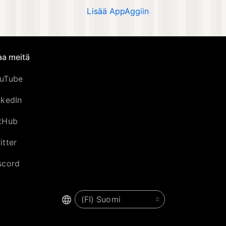
Lisää AppAggiin
aa meitä
uTube
nkedIn
tHub
itter
scord