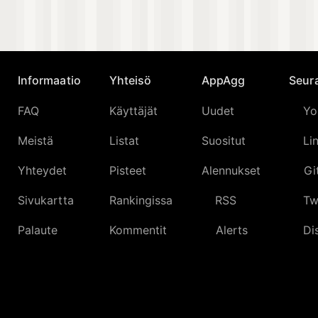
Informaatio
Yhteisö
AppAgg
Seur
FAQ
Käyttäjät
Uudet
Yo
Meistä
Listat
Suositut
Li
Yhteydet
Pisteet
Alennukset
Gi
Sivukartta
Rankingissa
RSS
Tw
Palaute
Kommentit
Alerts
Di