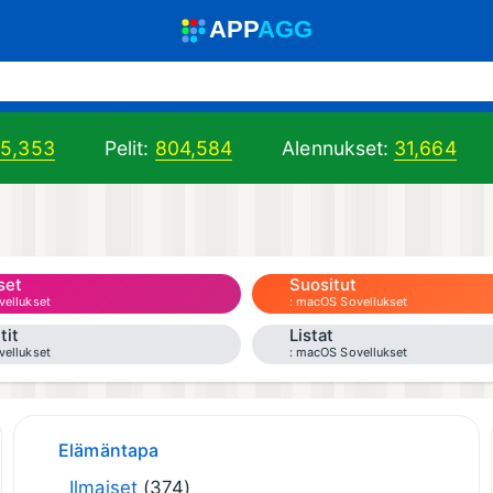
A
PP
A
GG
05,353
Pelit:
804,584
Alennukset:
31,664
set
Suositut
ellukset
macOS Sovellukset
tit
Listat
ellukset
macOS Sovellukset
Elämäntapa
Ilmaiset
(374)