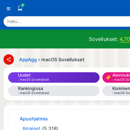
0
≡
Sovellukset:
4,7
AppAgg
›
macOS Sovellukset
Uudet
Alennuk
macOS Sovellukset
macOS Sov
Rankingissa
Kommen
macOS Sovellukset
macOS Sov
Apuohjelmia
Ilmaiset
(5,318)