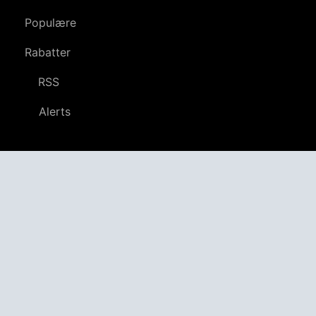
Populære
Rabatter
RSS
Alerts
Følg os
YouTube
LinkedIn
GitHub
Twitter
Discord