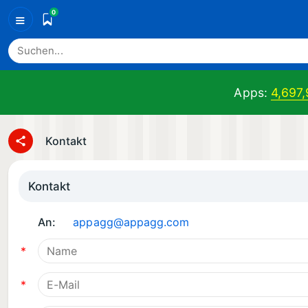
0
≡
Apps:
4,697
Kontakt
Kontakt
An:
appagg@appagg.com
*
*