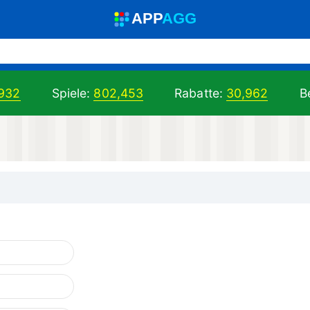
A
PP
A
GG
,932
Spiele:
802,453
Rabatte:
30,962
Be