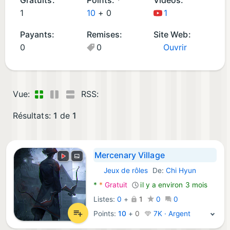
d
1
10
+
0
1
J
Payants:
Remises:
Site Web:
e
0
0
Ouvrir
u
x
(1
)
Vue:
RSS:
Résultats:
1
de
1
Mercenary Village
Jeux de rôles
De:
Chi Hyun
Android Jeux:
*
*
Gratuit
il y a environ 3 mois
Listes:
0
+
1
0
0
Points:
10
+
0
7K · Argent