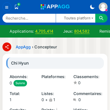
0
A
PP
A
GG
≡
Toutes platformes
Applications:
4,705,414
Jeux:
804,582
Remis
AppAgg
›
Concepteur
Chi Hyun
Abonnés:
Plateformes:
Classements:
0
0
Suivre
A
n
Total:
Listes:
Commentaires:
d
1
0
+
1
0
r
oi
¡
Gratuits:
Points:
Vidéos: