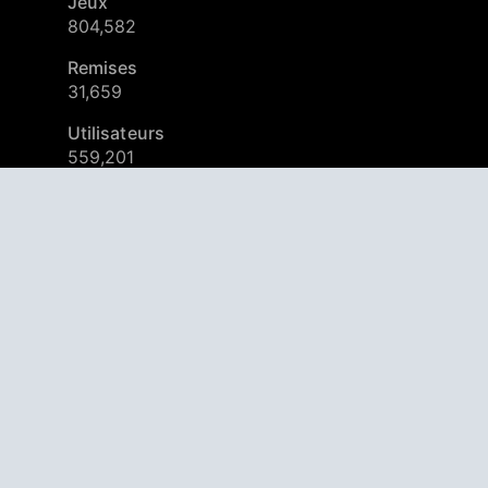
Jeux
804,582
Remises
31,659
Utilisateurs
559,201
© 2026
AppAgg – Explorez plus, découvrez du nouveau
Lancez-vous, c'est gratuit.