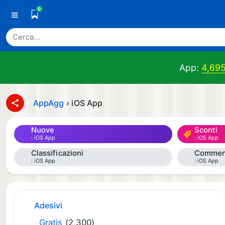
0
≡
App:
4,69
AppAgg
›
iOS App
Nuove
Sconti
iOS App
iOS App
Classificazioni
Commen
iOS App
iOS App
Adesivi
Gratis
(2,300)