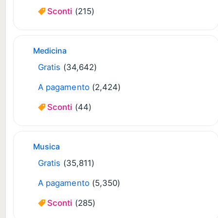
Sconti
(215)
Medicina
Gratis
(34,642)
A pagamento
(2,424)
Sconti
(44)
Musica
Gratis
(35,811)
A pagamento
(5,350)
Sconti
(285)