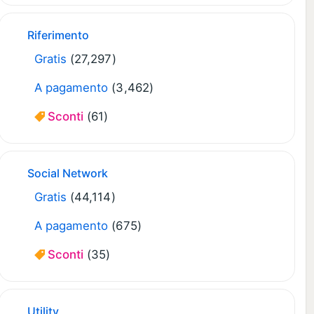
Riferimento
Gratis
(27,297)
A pagamento
(3,462)
Sconti
(61)
Social Network
Gratis
(44,114)
A pagamento
(675)
Sconti
(35)
Utility