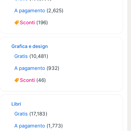
A pagamento
(2,625)
Sconti
(196)
Grafica e design
Gratis
(10,481)
A pagamento
(932)
Sconti
(46)
Libri
Gratis
(17,183)
A pagamento
(1,773)