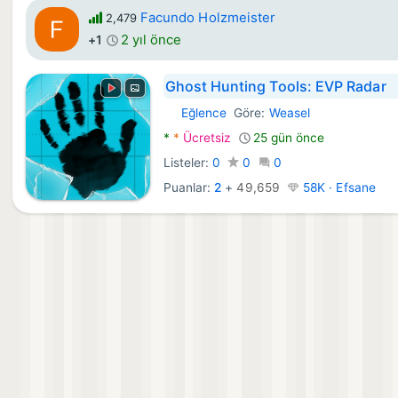
Facundo Holzmeister
2,479
2 yıl önce
+1
Ghost Hunting Tools: EVP Radar
Eğlence
Göre:
Weasel
Android Uygulamalar:
*
*
Ücretsiz
25 gün önce
Listeler:
0
0
0
Puanlar:
2
+
49,659
58K · Efsane