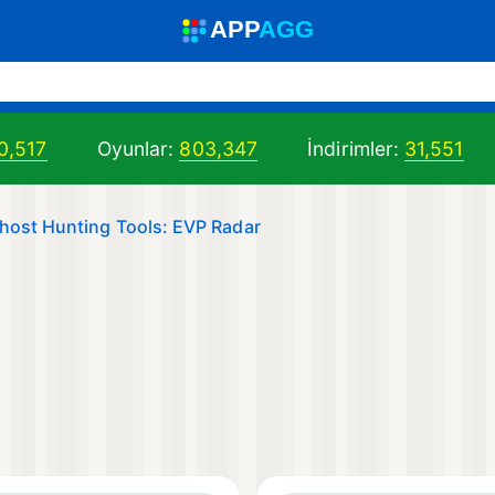
A
PP
A
GG
0,517
Oyunlar:
803,347
İndirimler:
31,551
host Hunting Tools: EVP Radar