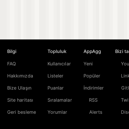
Bilgi
Topluluk
AppAgg
Bizi t
FAQ
Kullanıcılar
Yeni
Yo
Hakkımızda
Listeler
Popüler
Lin
Bize Ulaşın
Puanlar
İndirimler
Gi
Site haritası
Sıralamalar
RSS
Twi
Geri besleme
Yorumlar
Alerts
Dis