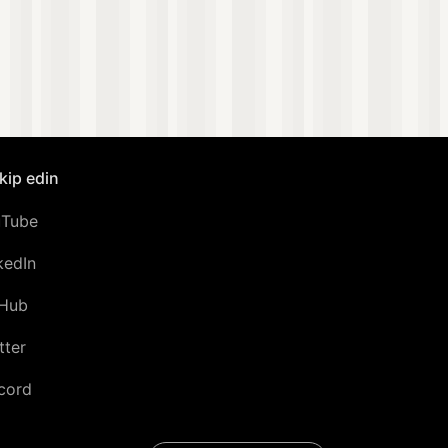
akip edin
uTube
kedIn
tHub
tter
cord