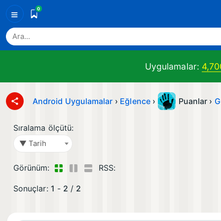
0
≡
Uygulamalar:
4,70
Android Uygulamalar
›
Eğlence
›
Puanlar ›
G
Sıralama ölçütü:
▼ Tarih
Görünüm:
RSS:
Sonuçlar:
1
-
2
/
2