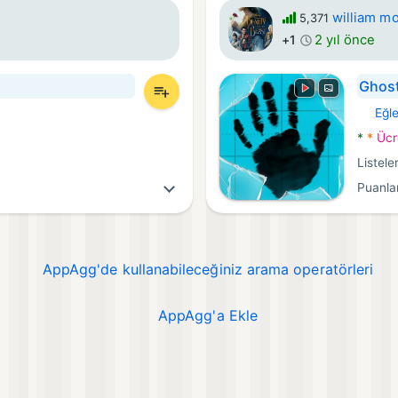
william m
5,371
2 yıl önce
+1
Ghost
Eğl
Androi
*
*
Ücr
Listele
Puanla
AppAgg'de kullanabileceğiniz arama operatörleri
AppAgg'a Ekle