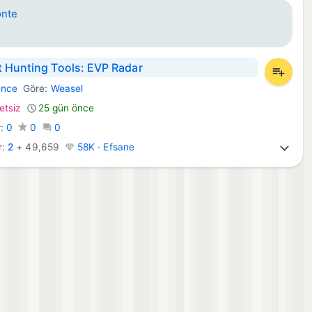
onte
 Hunting Tools: EVP Radar
ence
Göre:
Weasel
d Uygulamalar:
etsiz
25 gün önce
r:
0
0
0
r:
2
+
49,659
58K · Efsane