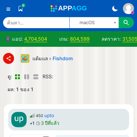
0
A
PP
A
GG
≡
macOS
แอป:
4,704,504
เกม:
804,599
ลดราคา:
31,50
แต้มแล ›
Fishdom
ดู:
RSS:
ผล:
1
ของ
1
upto
450
3 ปีที่แล้ว
+1