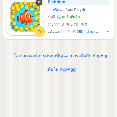
Fishdom
ปริศนา
โดย:
Playrix
macOS เกม:
*
ฟรี
10 วันที่แล้ว
รายการ:
0
5
(
1
)
0
แต้มแล:
1
+
0
25K · ตำนาน
โอเปอเรเตอร์การค้นหาที่คุณสามารถใช้กับ AppAgg
เพิ่มใน AppAgg