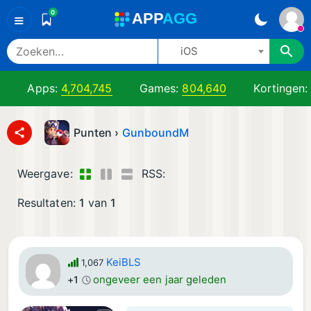
0
A
PP
A
GG
≡
iOS
Apps:
4,704,745
Games:
804,640
Kortingen
Punten ›
GunboundM
Weergave:
RSS:
Resultaten:
1
van
1
KeiBLS
1,067
ongeveer een jaar geleden
+1