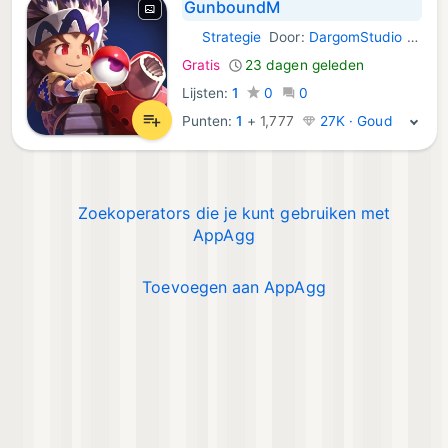
GunboundM
Strategie
Door:
DargomStudio Co., Ltd.
iOS Games:
Gratis
23 dagen geleden
Lijsten:
1
0
0
Punten:
1
+
1,777
27K · Goud
Zoekoperators die je kunt gebruiken met
AppAgg
Toevoegen aan AppAgg