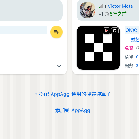
Victor Mota
1
5年之前
+1
OKX: 
財
Andro
免費
清單:
0
點數:
2
可搭配 AppAgg 使用的搜尋運算子
添加到 AppAgg