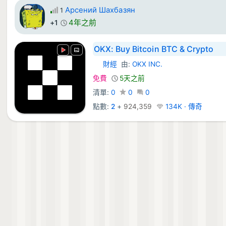
Арсений Шахбазян
1
4年之前
+1
OKX: Buy Bitcoin BTC & Crypto
財經
由:
OKX INC.
Android 應用程式:
免費
5天之前
清單:
0
0
0
點數:
2
+
924,359
134K · 傳奇