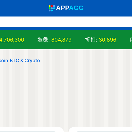
A
PP
A
GG
4,706,300
遊戲:
804,879
折扣:
30,896
coin BTC & Crypto