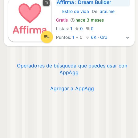
Affirma : Dream Builder
Estilo de vida
De:
arai.me
iOS Aplicaciones:
Gratis
hace 3 meses
Listas:
1
0
0
Puntos:
1
+
0
6K · Oro
Operadores de búsqueda que puedes usar con
AppAgg
Agregar a AppAgg