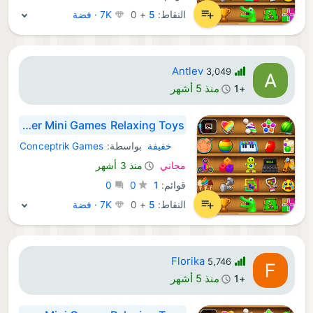
النقاط:
5
+
0
7K · فضة
Antlev
3,049
منذ 5 أشهر
+1
Super Mini Games Relaxing Toys
خفيفة
بواسطة:
Conceptrik Games
Android ألعاب:
مجاني
منذ 3 أشهر
قوائم:
1
0
0
النقاط:
5
+
0
7K · فضة
Florika
5,746
منذ 5 أشهر
+1