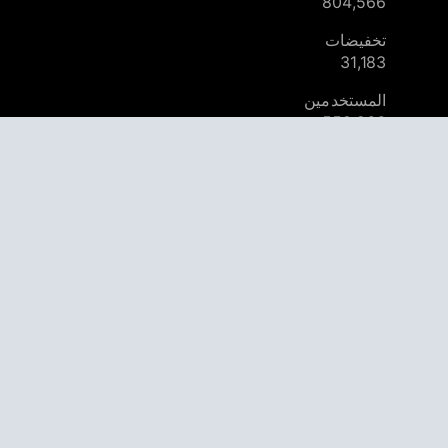
804,566
تخفيضات
31,183
المستخدمين
559,266
© 2026
AppAgg – استكشف المزيد، اكتشف الجديد
ابدأ بإنشاء حساب - انه مجاني.