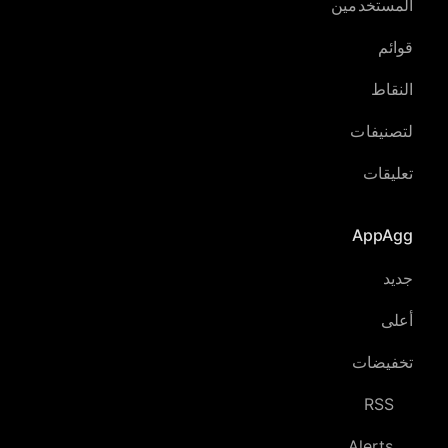
المستخدمين
قوائم
النقاط
لتصنيفات
تعليقات
AppAgg
جديد
أعلى
تخفيضات
RSS
Alerts