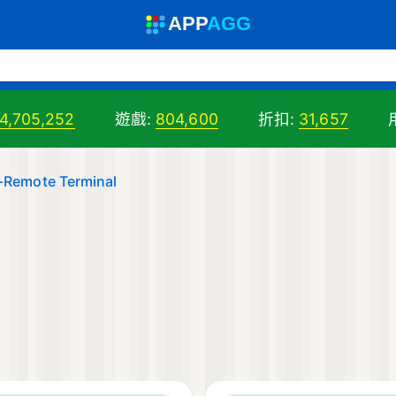
A
PP
A
GG
4,705,252
遊戲:
804,600
折扣:
31,657
 -Remote Terminal