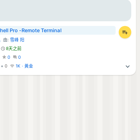
hell Pro -Remote Terminal
具
由:
雪峰 阳
S 應用程式:
8天之前
0
0
+
0
1K · 黃金