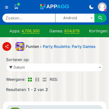
0
A
PP
A
GG
≡
Android
Apps:
4,706,300
Games:
804,879
Kortingen
Punten ›
Party Roulette: Party Games
Sorteren op:
▼ Datum
Weergave:
RSS:
Resultaten:
1
-
2
van
2