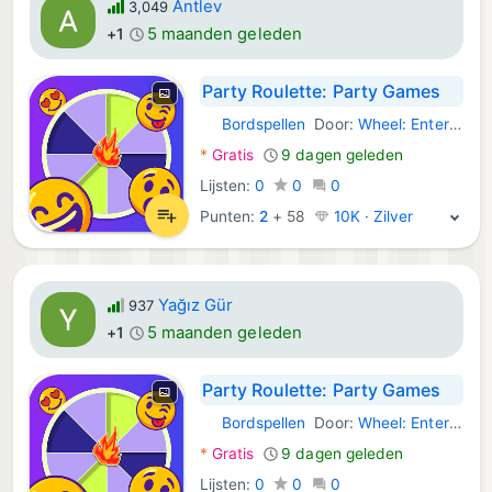
Antlev
3,049
5 maanden geleden
+1
Party Roulette: Party Games
Bordspellen
Door:
Wheel: Entertainment
Android Games:
*
Gratis
9 dagen geleden
Lijsten:
0
0
0
Punten:
2
+
58
10K · Zilver
Yağız Gür
937
5 maanden geleden
+1
Party Roulette: Party Games
Bordspellen
Door:
Wheel: Entertainment
Android Games:
*
Gratis
9 dagen geleden
Lijsten:
0
0
0