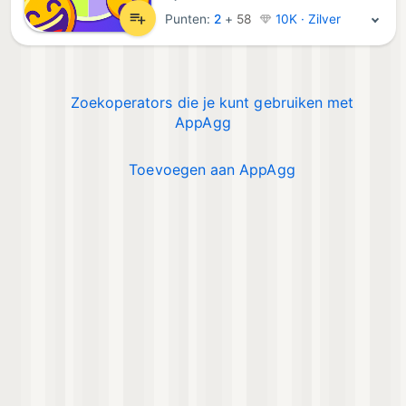
Punten:
2
+
58
10K · Zilver
Zoekoperators die je kunt gebruiken met
AppAgg
Toevoegen aan AppAgg