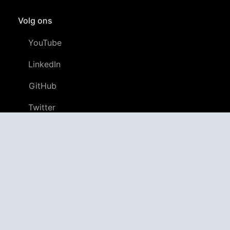
Volg ons
YouTube
LinkedIn
GitHub
Twitter
Discord
APPAGG
Applicatie Aggregator
Apps
4,706,300
Games
804,879