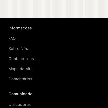
Informações
FAQ
Sobre Nós
Contacte-nos
Mapa do site
Comentários
Comunidade
Utilizadores