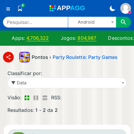
0
A
PP
A
GG
≡
Android
Apps:
4,706,322
Jogos:
804,987
Descontos
Pontos ›
Party Roulette: Party Games
Classificar por:
▼ Data
Visão:
RSS:
Resultados:
1
-
2
da
2