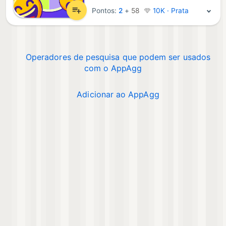
Pontos:
2
+
58
10K · Prata
Operadores de pesquisa que podem ser usados
com o AppAgg
Adicionar ao AppAgg