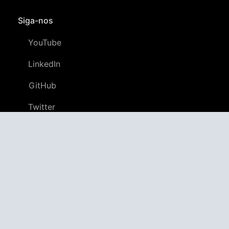
Siga-nos
YouTube
LinkedIn
GitHub
Twitter
Discord
APPAGG
Aggregator de Aplicativos
Apps
4,706,322
Jogos
804,987