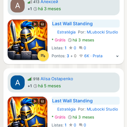
Алексей
413
há 3 meses
+1
Last Wall Standing
Estratégia
Por:
MLubocki Studio
Android Jogos:
*
Grátis
há 3 meses
Listas:
1
0
0
Pontos:
3
+
0
6K · Prata
Alisa Ostapenko
918
há 5 meses
+1
Last Wall Standing
Estratégia
Por:
MLubocki Studio
Android Jogos:
*
Grátis
há 3 meses
Listas:
1
0
0