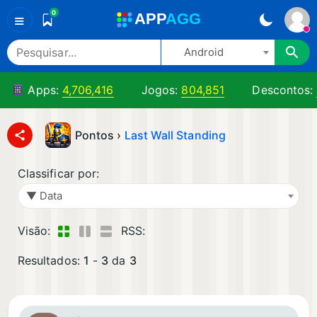
0
A
PP
A
GG
≡
Android
Apps:
4,706,416
Jogos:
804,851
Descontos:
Pontos ›
Last Wall Standing
Classificar por:
▼ Data
Visão:
RSS:
Resultados:
1
-
3
da
3