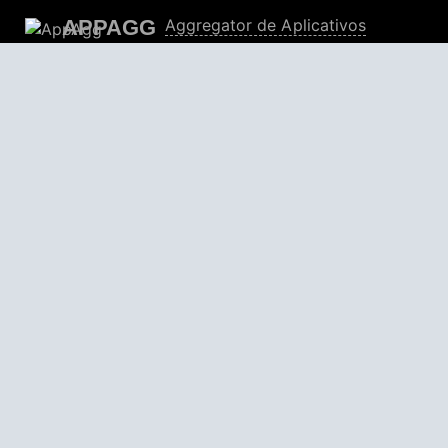
APPAGG
Aggregator de Aplicativos
Apps
4,706,416
Jogos
804,851
Descontos
30,905
Utilizadores
559,328
© 2026
AppAgg – Explore mais, descubra o novo