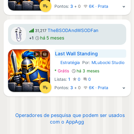
Pontos:
3
+
0
6K · Prata
TheBSODAndWSODFan
31,217
há 5 meses
+1
Last Wall Standing
Estratégia
Por:
MLubocki Studio
Android Jogos:
*
Grátis
há 3 meses
Listas:
1
0
0
Pontos:
3
+
0
6K · Prata
Operadores de pesquisa que podem ser usados
com o AppAgg