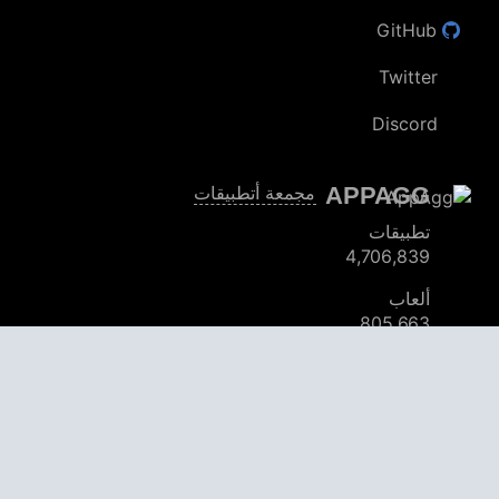
GitHub
Twitter
Discord
APPAGG
مجمعة أتطبيقات
تطبيقات
4,706,839
ألعاب
805,663
تخفيضات
29,791
المستخدمين
559,412