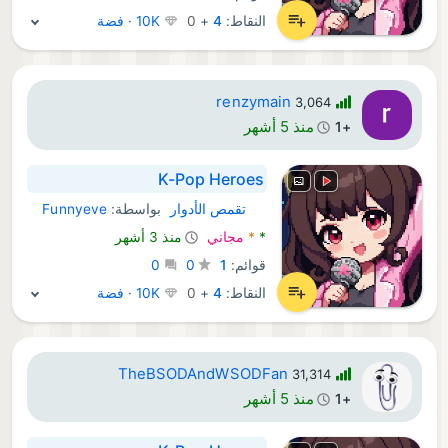
النقاط:
4
+
0
10K · فضة
renzymain
3,064
منذ 5 أشهر
+1
K-Pop Heroes
تقمص الأدوار
بواسطة:
Funnyeve
Android ألعاب:
*
*
مجاني
منذ 3 أشهر
قوائم:
1
0
0
النقاط:
4
+
0
10K · فضة
TheBSODAndWSODFan
31,314
منذ 5 أشهر
+1