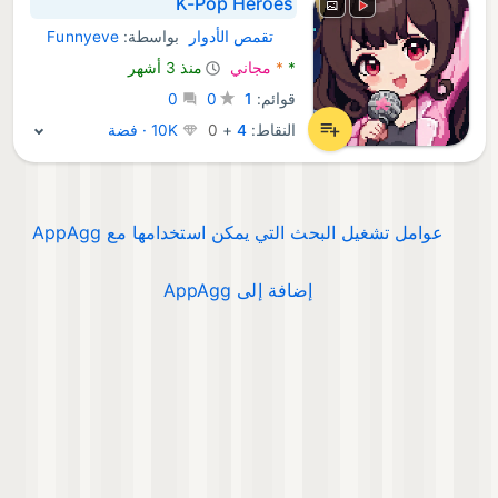
K-Pop Heroes
تقمص الأدوار
بواسطة:
Funnyeve
Android ألعاب:
*
*
مجاني
منذ 3 أشهر
قوائم:
1
0
0
النقاط:
4
+
0
10K · فضة
عوامل تشغيل البحث التي يمكن استخدامها مع AppAgg
إضافة إلى AppAgg