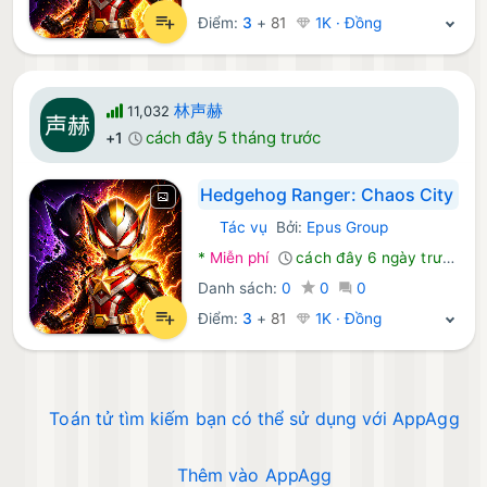
Điểm:
3
+
81
1K · Đồng
林声赫
11,032
cách đây 5 tháng trước
+1
Hedgehog Ranger: Chaos City
Tác vụ
Bởi:
Epus Group
Android Trò chơi:
*
Miễn phí
cách đây 6 ngày trước
Danh sách:
0
0
0
Điểm:
3
+
81
1K · Đồng
Toán tử tìm kiếm bạn có thể sử dụng với AppAgg
Thêm vào AppAgg