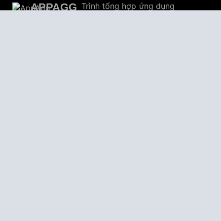
APPAGG
Trình tổng hợp ứng dụng
Ứng dụng
4,706,497
Trò chơi
805,158
Giảm giá
30,676
Người dùng
559,368
© 2026
AppAgg – Khám phá thêm, tìm hiểu điều mới