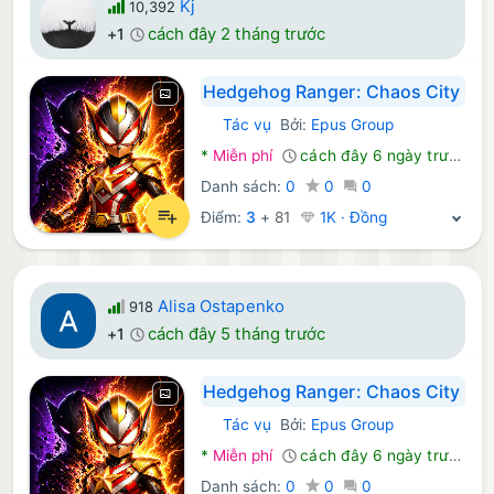
Kj
10,392
cách đây 2 tháng trước
+1
Hedgehog Ranger: Chaos City
Tác vụ
Bởi:
Epus Group
Android Trò chơi:
*
Miễn phí
cách đây 6 ngày trước
Danh sách:
0
0
0
Điểm:
3
+
81
1K · Đồng
Alisa Ostapenko
918
cách đây 5 tháng trước
+1
Hedgehog Ranger: Chaos City
Tác vụ
Bởi:
Epus Group
Android Trò chơi:
*
Miễn phí
cách đây 6 ngày trước
Danh sách:
0
0
0