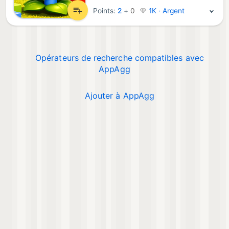
Points:
2
+
0
1K · Argent
Opérateurs de recherche compatibles avec
AppAgg
Ajouter à AppAgg