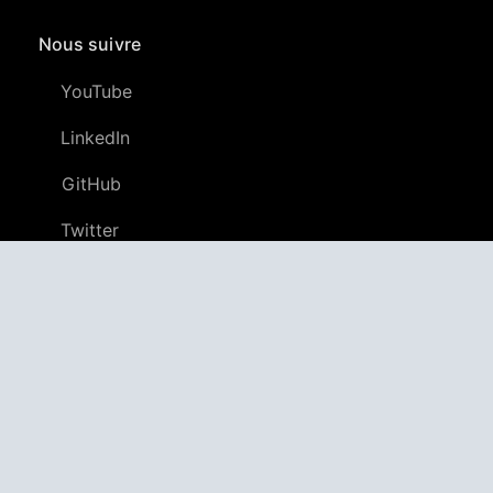
Nous suivre
YouTube
LinkedIn
GitHub
Twitter
Discord
APPAGG
Agrégateur d'applications
Applications
4,706,655
Jeux
805,674