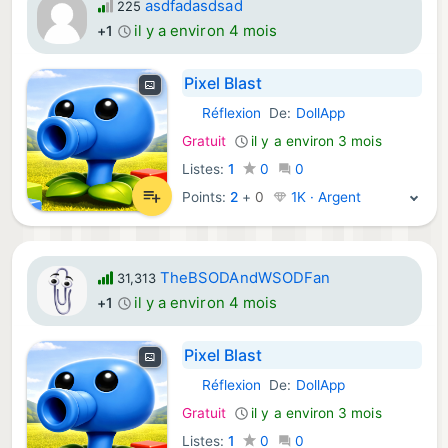
asdfadasdsad
225
il y a environ 4 mois
+1
Pixel Blast
Réflexion
De:
DollApp
Android Jeux:
Gratuit
il y a environ 3 mois
Listes:
1
0
0
Points:
2
+
0
1K · Argent
TheBSODAndWSODFan
31,313
il y a environ 4 mois
+1
Pixel Blast
Réflexion
De:
DollApp
Android Jeux:
Gratuit
il y a environ 3 mois
Listes:
1
0
0