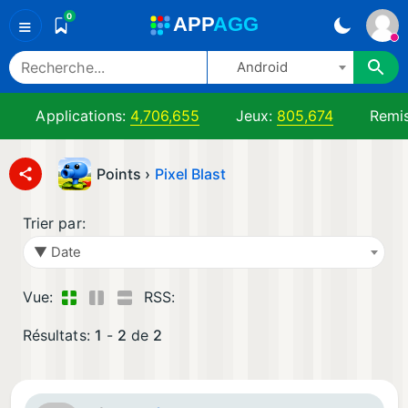
0
A
PP
A
GG
≡
Android
Applications:
4,706,655
Jeux:
805,674
Remi
Points ›
Pixel Blast
Trier par:
▼ Date
Vue:
RSS:
Résultats:
1
-
2
de
2