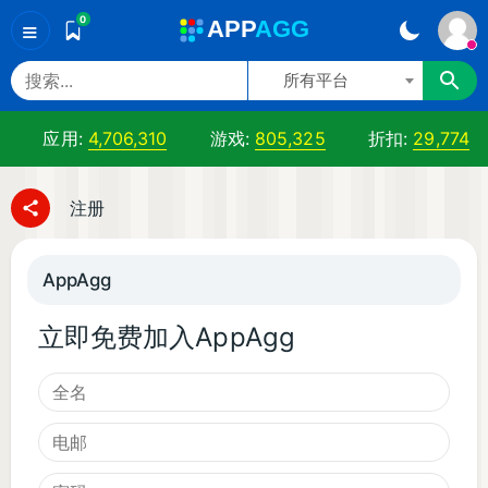
0
A
PP
A
GG
≡
所有平台
应用:
4,706,310
游戏:
805,325
折扣:
29,774
注册
AppAgg
立即免费加入AppAgg