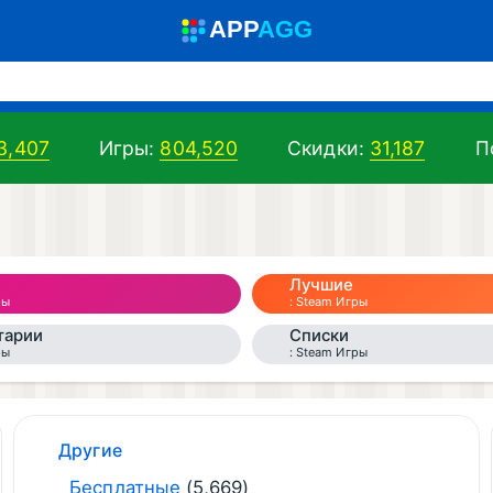
A
PP
A
GG
3,407
Игры:
804,520
Скидки:
31,187
По
Лучшие
ры
Steam Игры
тарии
Списки
ры
Steam Игры
Другие
Бесплатные
(5,669)