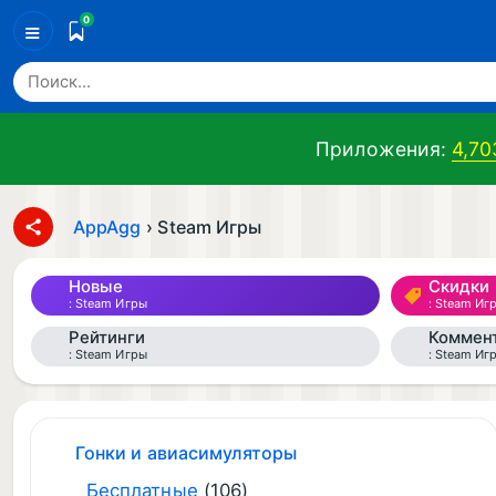
0
≡
Приложения:
4,70
AppAgg
›
Steam Игры
Новые
Скидки
Steam Игры
Steam Иг
Рейтинги
Коммен
Steam Игры
Steam Иг
Гонки и авиасимуляторы
Бесплатные
(106)