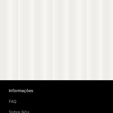
Informações
FAQ
Sobre Nós