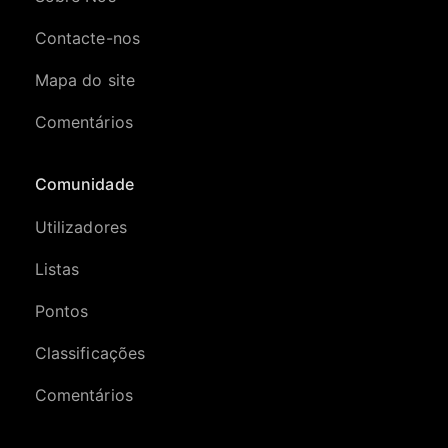
Contacte-nos
Mapa do site
Comentários
Comunidade
Utilizadores
Listas
Pontos
Classificações
Comentários