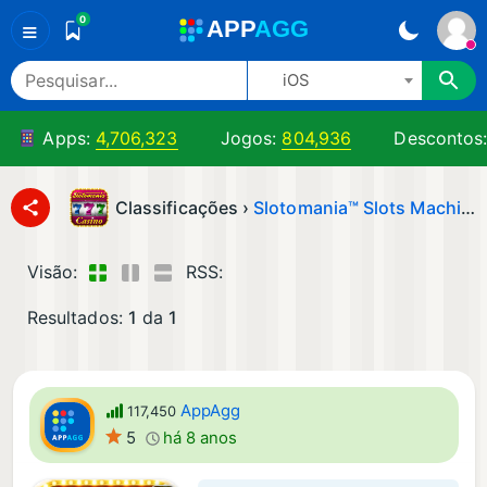
0
A
PP
A
GG
≡
iOS
Apps:
4,706,323
Jogos:
804,936
Descontos
Classificações ›
Slotomania™ Slots Machine Game
Visão:
RSS:
Resultados:
1
da
1
AppAgg
117,450
5
há 8 anos