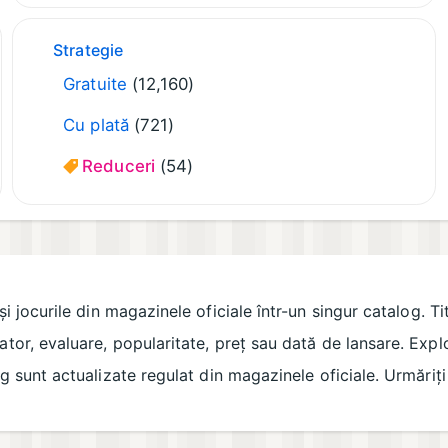
Strategie
Gratuite
(12,160)
Cu plată
(721)
Reduceri
(54)
și jocurile din magazinele oficiale într-un singur catalog. T
tor, evaluare, popularitate, preț sau dată de lansare. Expl
g sunt actualizate regulat din magazinele oficiale. Urmăriți