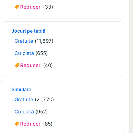
Reduceri
(33)
Jocuri pe tablă
Gratuite
(11,897)
Cu plată
(655)
Reduceri
(40)
Simulare
Gratuite
(21,770)
Cu plată
(952)
Reduceri
(85)