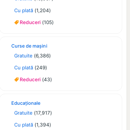
Cu plată
(1,204)
Reduceri
(105)
Curse de maşini
Gratuite
(6,386)
Cu plată
(249)
Reduceri
(43)
Educaționale
Gratuite
(17,917)
Cu plată
(1,394)