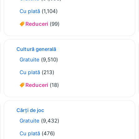
Cu plată
(1,104)
Reduceri
(99)
Cultură generală
Gratuite
(9,510)
Cu plată
(213)
Reduceri
(18)
Cărți de joc
Gratuite
(9,432)
Cu plată
(476)