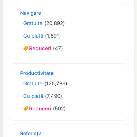
Navigare
Gratuite
(20,892)
Cu plată
(1,691)
Reduceri
(47)
Productivitate
Gratuite
(125,786)
Cu plată
(7,490)
Reduceri
(502)
Referinţă