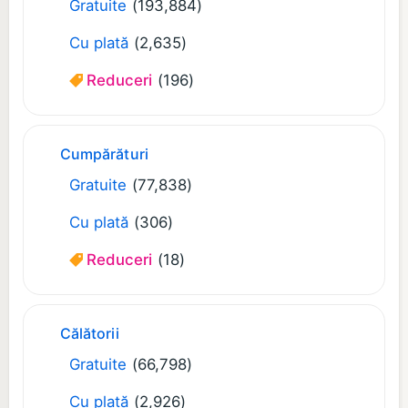
Gratuite
(193,884)
Cu plată
(2,635)
Reduceri
(196)
Cumpărături
Gratuite
(77,838)
Cu plată
(306)
Reduceri
(18)
Călătorii
Gratuite
(66,798)
Cu plată
(2,926)