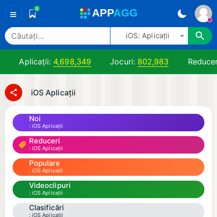
0
A
PP
A
GG
≡
iOS: Aplicații
Aplicații:
4,698,349
Jocuri:
802,983
Reducer
iOS Aplicații
Noi
iOS Aplicații
Reduceri
iOS Aplicații
Populare
iOS Aplicații
Videoclipuri
iOS Aplicații
Clasificări
iOS Aplicații