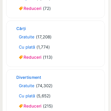
Reduceri
(72)
Cărți
Gratuite
(17,208)
Cu plată
(1,774)
Reduceri
(113)
Divertisment
Gratuite
(74,302)
Cu plată
(5,652)
Reduceri
(215)