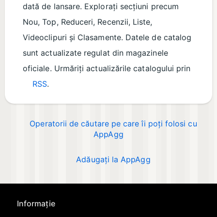
dată de lansare. Explorați secțiuni precum
Nou, Top, Reduceri, Recenzii, Liste,
Videoclipuri și Clasamente. Datele de catalog
sunt actualizate regulat din magazinele
oficiale. Urmăriți actualizările catalogului prin
RSS
.
Operatorii de căutare pe care îi poți folosi cu
AppAgg
Adăugați la AppAgg
Informație