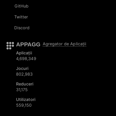
GitHub
Twitter
Discord
APPAGG
Agregator de Aplicații
Aplicații
4,698,349
Jocuri
802,983
Reduceri
31,175
Utilizatori
559,150