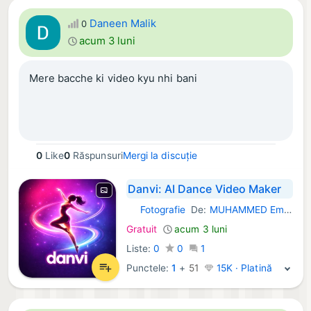
Daneen Malik
0
acum 3 luni
Mere bacche ki video kyu nhi bani
0
Like
0
Răspunsuri
Mergi la discuție
Danvi: AI Dance Video Maker
Fotografie
De:
MUHAMMED Emin DAGDELEN
iOS Aplicații:
Gratuit
acum 3 luni
Liste:
0
0
1
Punctele:
1
+
51
15K · Platină