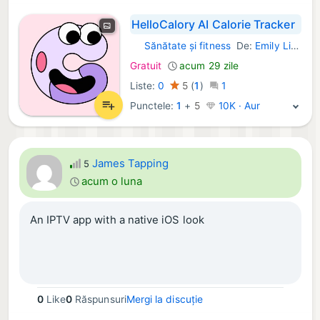
HelloCalory AI Calorie Tracker
Sănătate și fitness
De:
Emily Lien
iOS Aplicații:
Gratuit
acum 29 zile
Liste:
0
5
(
1
)
1
Punctele:
1
+
5
10K · Aur
James Tapping
5
acum o luna
An IPTV app with a native iOS look
0
Like
0
Răspunsuri
Mergi la discuție