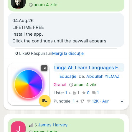
acum 4 zile
04.Aug.26
LIFETIME FREE
Install the app.
Click the continues until the paywall appears.
On the top right click lifetime
0
Like
0
Răspunsuri
Mergi la discuție
Lifetime 0,00
Linga AI: Learn Languages Fast
Educaţie
De:
Abdullah YILMAZ
iOS Aplicații:
Gratuit
acum 4 zile
Liste:
1
+
1
0
1
Punctele:
1
+
17
12K · Aur
James Harvey
5