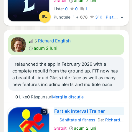
Gratuit
acum 2 luni
Liste:
0
0
1
Punctele:
1
+
678
31K · Platină
Richard English
5
acum 2 luni
I relaunched the app in February 2026 with a
complete rebuild from the ground up. FiT now has
a beautiful Liquid Glass interface as well as many
new features including alerts and multiple pace
bands. I'm continuing to improve it so feedback
0
Like
0
Răspunsuri
Mergi la discuție
and feature suggestions are most welcome.
Fartlek Interval Trainer
The core features will always be free with
additional features available in Pro mode.
Sănătate și fitness
De:
Richard English
iOS Aplicații:
Gratuit
acum 2 luni