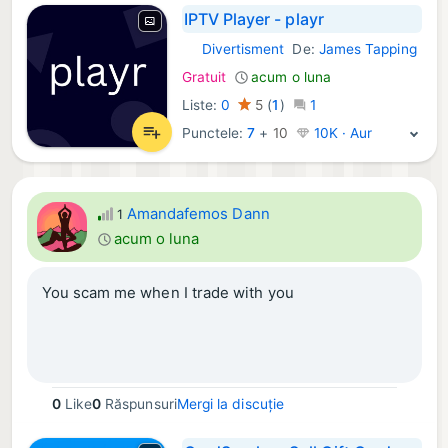
IPTV Player - playr
Divertisment
De:
James Tapping
iOS Aplicații:
Gratuit
acum o luna
Liste:
0
5
(
1
)
1
Punctele:
7
+
10
10K · Aur
Amandafemos Dann
1
acum o luna
You scam me when I trade with you
0
Like
0
Răspunsuri
Mergi la discuție