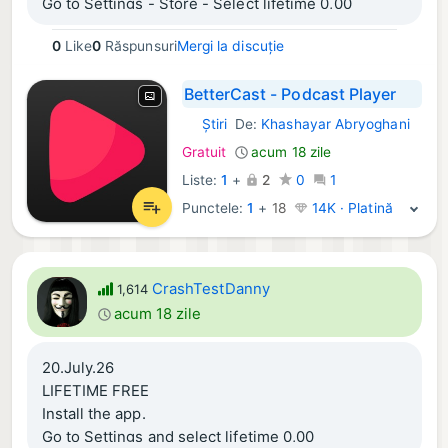
Go to Settings - Store - Select lifetime 0,00
0
Like
0
Răspunsuri
Mergi la discuție
BetterCast - Podcast Player
Știri
De:
Khashayar Abryoghani
iOS Aplicații:
Gratuit
acum 18 zile
Liste:
1
+
2
0
1
Punctele:
1
+
18
14K · Platină
CrashTestDanny
1,614
acum 18 zile
20.July.26
LIFETIME FREE
Install the app.
Go to Settings and select lifetime 0,00