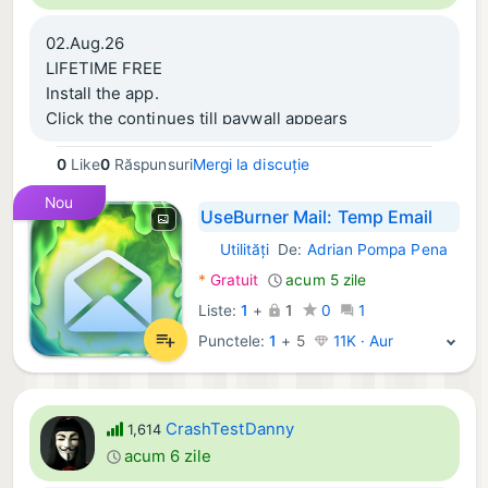
02.Aug.26
LIFETIME FREE
Install the app.
Click the continues till paywall appears
Select lifetime 0,00
0
Like
0
Răspunsuri
Mergi la discuție
Nou
UseBurner Mail: Temp Email
Utilități
De:
Adrian Pompa Pena
iOS Aplicații:
*
Gratuit
acum 5 zile
Liste:
1
+
1
0
1
Punctele:
1
+
5
11K · Aur
CrashTestDanny
1,614
acum 6 zile