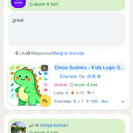
acum 4 luni
great
0
Like
0
Răspunsuri
Mergi la discuție
Dinos Sudoku - Kids Logic Game
Educaţie
De:
自强 侯
iOS Aplicații:
Gratuit
acum 4 luni
Liste:
0
5
(
1
)
1
Punctele:
5
+
1
10K · Aur
shilpa kumari
10
acum 4 luni