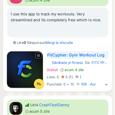
acum 4 zile
I use this app to track my workouts. Very
streamlined and its completely free which is nice.
0
Like
0
Răspunsuri
Mergi la discuție
FitCypher: Gym Workout Log
Sănătate și fitness
De:
FITCYPHER LLC
iOS Aplicații:
Gratuit
acum 4 zile
Liste:
0
5
(
1
)
1
Punctele:
0
+
10
10K · Aur
CrashTestDanny
1,614
acum 5 zile