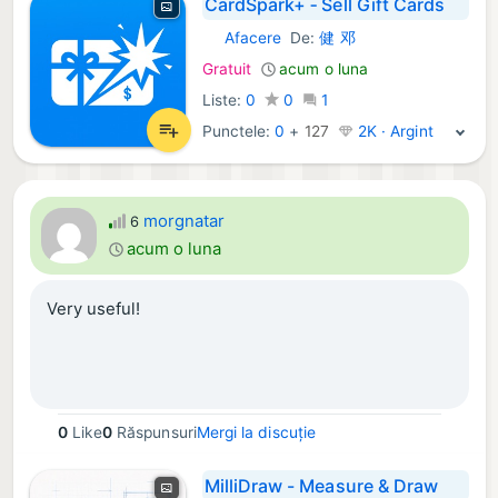
CardSpark+ ‑ Sell Gift Cards
Afacere
De:
健 邓
iOS Aplicații:
Gratuit
acum o luna
Liste:
0
0
1
Punctele:
0
+
127
2K · Argint
morgnatar
6
acum o luna
Very useful!
0
Like
0
Răspunsuri
Mergi la discuție
MilliDraw - Measure & Draw