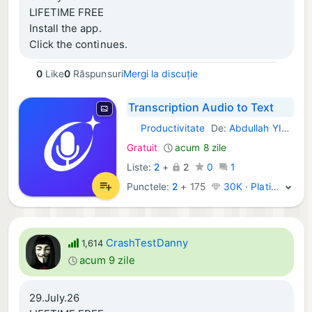
LIFETIME FREE
Install the app.
Click the continues.
Select Lifetime at the top right.
0
Like
0
Răspunsuri
Mergi la discuție
Transcription Audio to Text
Productivitate
De:
Abdullah YILMAZ
iOS Aplicații:
Gratuit
acum 8 zile
Liste:
2
+
2
0
1
Punctele:
2
+
175
30K · Platină
CrashTestDanny
1,614
acum 9 zile
29.July.26