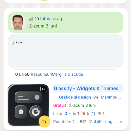
fathy farag
20
acum 3 luni
ممتاز
0
Like
0
Răspunsuri
Mergi la discuție
Glassify - Widgets & Themes
Grafică și design
De:
Mahmoud Zadah
iOS Aplicații:
Gratuit
acum 3 luni
Liste:
0
+
1
5
(
1
)
1
Punctele:
2
+
517
44K · Legendă