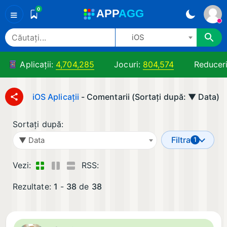
0
A
PP
A
GG
≡
iOS
Aplicații:
4,704,285
Jocuri:
804,574
Reducer
iOS Aplicații
- Comentarii (Sortați după: ▼ Data)
Sortați după:
Filtra
▼ Data
1
Vezi:
RSS:
Rezultate:
1
-
38
de
38