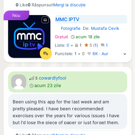
0
Like
0
Răspunsuri
Mergi la discuție
Nou
MMC IPTV
Fotografie
De:
Mustafa Cevik
iOS Aplicații:
Gratuit
acum 18 zile
Liste:
0
+
1
5
(
1
)
1
Punctele:
1
+
0
6K · Aur
cowardlyfool
5
acum 23 zile
Been using this app for the last week and am
pretty pleased. I have been recommended
exercises over the years for various issues I have
but I'd lose the piece of paper or just forget them.
I've been able to put them into this app and it's