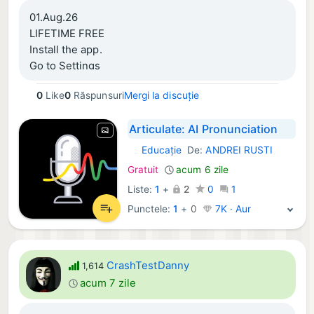
01.Aug.26
LIFETIME FREE
Install the app.
Go to Settings
Select Upgrade to Premium 0,00
0
Like
0
Răspunsuri
Mergi la discuție
Articulate: AI Pronunciation
Educaţie
De:
ANDREI RUSTI
iOS Aplicații:
Gratuit
acum 6 zile
Liste:
1
+
2
0
1
Punctele:
1
+
0
7K · Aur
CrashTestDanny
1,614
acum 7 zile