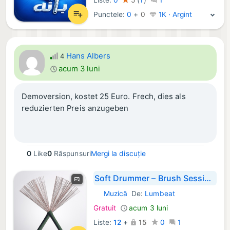
Punctele:
0
+
0
1K · Argint
Hans Albers
4
acum 3 luni
Demoversion, kostet 25 Euro. Frech, dies als
reduzierten Preis anzugeben
0
Like
0
Răspunsuri
Mergi la discuție
Soft Drummer – Brush Sessions
Muzică
De:
Lumbeat
iOS Aplicații:
Gratuit
acum 3 luni
Liste:
12
+
15
0
1