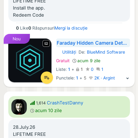
LIFETIME FREE
Install the app.
Redeem Code
0
Like
0
Răspunsuri
Mergi la discuție
Nou
Faraday Hidden Camera Detector
Utilități
De:
BlueMind Software
iOS Aplicații:
Gratuit
acum 9 zile
Liste:
1
+
1
0
1
Punctele:
1
+
5
2K · Argint
CrashTestDanny
1,614
acum 10 zile
28.July.26
LIFETIME FREE