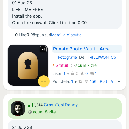
01.Aug.26
LIFETIME FREE
Install the app.
Open the paywall Click Lifetime 0,00
0
Like
0
Răspunsuri
Mergi la discuție
Private Photo Vault - Arca
Fotografie
De:
TRILLIWON, Co.
iOS Aplicații:
*
Gratuit
acum 7 zile
Liste:
1
+
2
0
1
Punctele:
1
+
15
15K · Platină
CrashTestDanny
1,614
acum 8 zile
31.July.26