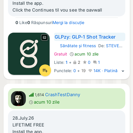
Install the app.
Click the Continues til you see the paywall
Click Settings - Go Premium
0
Like
0
Răspunsuri
Mergi la discuție
Click lifetime 0,00
GLPzy: GLP-1 Shot Tracker
Sănătate și fitness
De:
STEVEN JAMES GOOD
iOS Aplicații:
Gratuit
acum 10 zile
Liste:
1
+
2
0
1
Punctele:
0
+
19
14K · Platină
CrashTestDanny
1,614
acum 10 zile
28.July.26
LIFETIME FREE
Install the app.