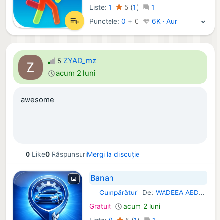
Liste:
1
5
(
1
)
1
Punctele:
0
+
0
6K · Aur
ZYAD_mz
5
acum 2 luni
awesome
0
Like
0
Răspunsuri
Mergi la discuție
Banah
Cumpărături
De:
WADEEA ABDULLAH
iOS Aplicații:
Gratuit
acum 2 luni
Liste:
0
5
(
1
)
1