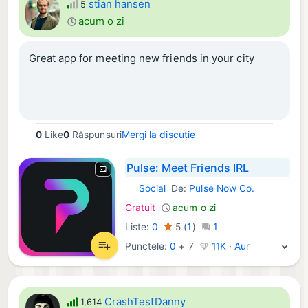
stian hansen
5
acum o zi
Great app for meeting new friends in your city
0
Like
0
Răspunsuri
Mergi la discuție
Pulse: Meet Friends IRL
Social
De:
Pulse Now Co.
iOS Aplicații:
Gratuit
acum o zi
Liste:
0
5
(
1
)
1
Punctele:
0
+
7
11K · Aur
CrashTestDanny
1,614