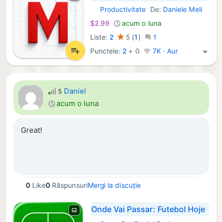
Productivitate
De:
Daniele Meli
iOS Aplicații:
$2.99
acum o luna
Liste:
2
5
(
1
)
1
Punctele:
2
+
0
7K · Aur
Daniel
5
acum o luna
Great!
0
Like
0
Răspunsuri
Mergi la discuție
Onde Vai Passar: Futebol Hoje