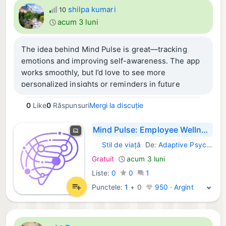
shilpa kumari
10
acum 3 luni
The idea behind Mind Pulse is great—tracking
emotions and improving self-awareness. The app
works smoothly, but I’d love to see more
personalized insights or reminders in future
updates.
0
Like
0
Răspunsuri
Mergi la discuție
Mind Pulse: Employee Wellness
Stil de viață
De:
Adaptive Psychology Pty Ltd
iOS Aplicații:
Gratuit
acum 3 luni
Liste:
0
0
1
Punctele:
1
+
0
950 · Argint