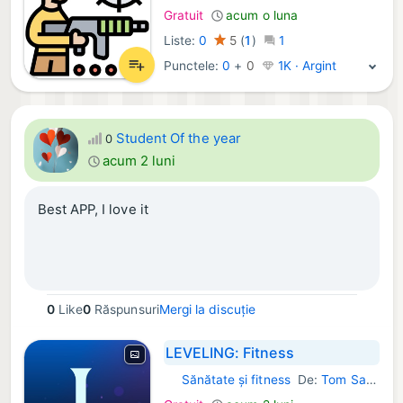
Gratuit
acum o luna
Liste:
0
5
(
1
)
1
Punctele:
0
+
0
1K · Argint
Student Of the year
0
acum 2 luni
Best APP, I love it
0
Like
0
Răspunsuri
Mergi la discuție
LEVELING: Fitness
Sănătate și fitness
De:
Tom Sasia
iOS Aplicații: