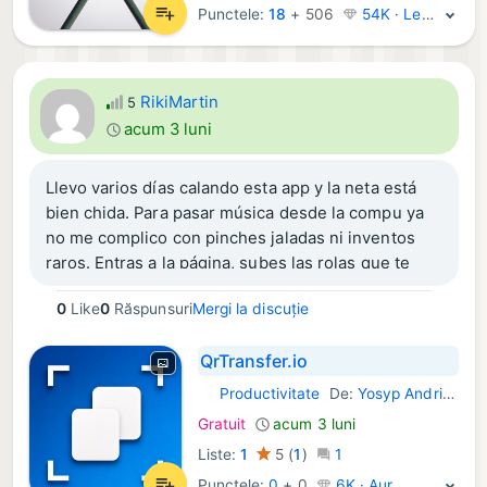
Punctele:
18
+
506
54K · Legendă
RikiMartin
5
acum 3 luni
Llevo varios días calando esta app y la neta está
bien chida. Para pasar música desde la compu ya
no me complico con pinches jaladas ni inventos
raros. Entras a la página, subes las rolas que te
quieres pasar, le picas para que te salga el
0
Like
0
Răspunsuri
Mergi la discuție
cuadrito ese del QR, lo escaneas con el cel y ya
quedó: las tienes en el teléfono para escucharlas
QrTransfer.io
cuando quieras. Mucho mejor que andar con
cables o peleándote con iTunes. Está bien fácil de
Productivitate
De:
Yosyp Andriyash
iOS Aplicații:
usar y encima es gratis.
Gratuit
acum 3 luni
Liste:
1
5
(
1
)
1
Punctele:
0
+
0
6K · Aur