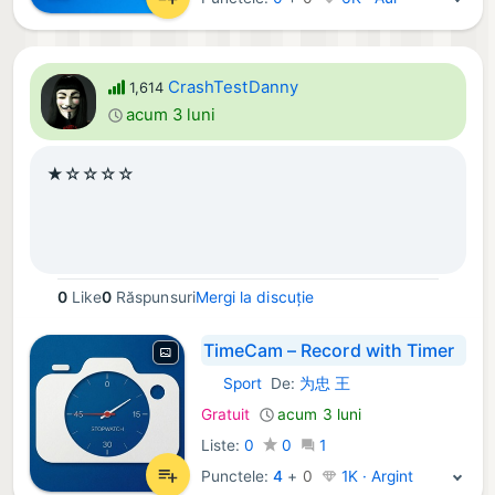
CrashTestDanny
1,614
acum 3 luni
★☆☆☆☆
0
Like
0
Răspunsuri
Mergi la discuție
TimeCam – Record with Timer
Sport
De:
为忠 王
iOS Aplicații:
Gratuit
acum 3 luni
Liste:
0
0
1
Punctele:
4
+
0
1K · Argint