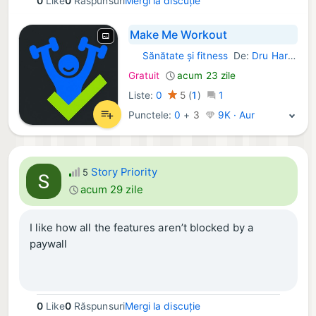
0
Like
0
Răspunsuri
Mergi la discuție
helping me actually fix my shoulder.
Make Me Workout
Also just nice it doesn't have a subscription haha.
Sănătate și fitness
De:
Dru Harrison
iOS Aplicații:
Gratuit
acum 23 zile
Liste:
0
5
(
1
)
1
Punctele:
0
+
3
9K · Aur
Story Priority
5
acum 29 zile
I like how all the features aren’t blocked by a
paywall
0
Like
0
Răspunsuri
Mergi la discuție