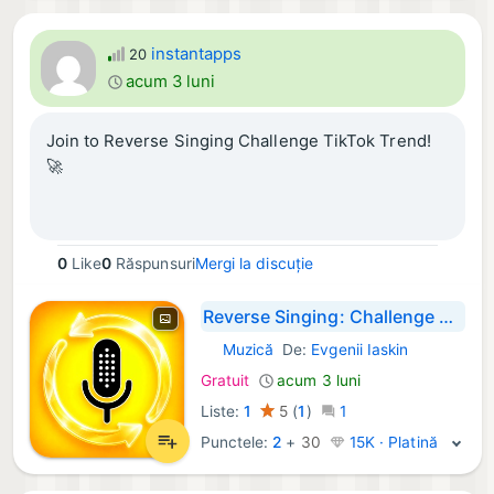
instantapps
20
acum 3 luni
Join to Reverse Singing Challenge TikTok Trend!
🚀
0
Like
0
Răspunsuri
Mergi la discuție
Reverse Singing: Challenge App
Muzică
De:
Evgenii Iaskin
iOS Aplicații:
Gratuit
acum 3 luni
Liste:
1
5
(
1
)
1
Punctele:
2
+
30
15K · Platină