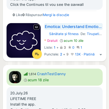
Click the Continues til you see the paywall
Click “see all plans” (it is under the green Get 2
0
Like
0
Răspunsuri
Mergi la discuție
weeks free trial)
Click lifetime 0,00
Emotica: Understand Emotions
Sănătate și fitness
De:
Tirupati Balan
iOS Aplicații:
*
Gratuit
acum 10 zile
Liste:
1
+
3
0
1
Punctele:
2
+
9
13K · Platină
CrashTestDanny
1,614
acum 18 zile
20.July.26
LIFETIME FREE
Install the app.