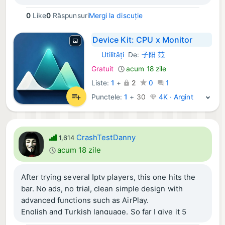
0
Like
0
Răspunsuri
Mergi la discuție
Device Kit: CPU x Monitor
Utilități
De:
子阳 范
iOS Aplicații:
Gratuit
acum 18 zile
Liste:
1
+
2
0
1
Punctele:
1
+
30
4K · Argint
CrashTestDanny
1,614
acum 18 zile
After trying several Iptv players, this one hits the
bar. No ads, no trial, clean simple design with
advanced functions such as AirPlay.
English and Turkish language. So far I give it 5
Stars.