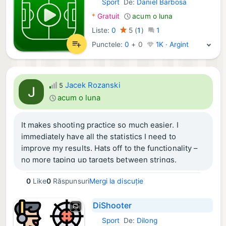
Sport
De:
Daniel Barbosa
iOS Aplicații:
*
Gratuit
acum o luna
Liste:
0
5
(
1
)
1
Punctele:
0
+
0
1K · Argint
Jacek Rozanski
5
acum o luna
It makes shooting practice so much easier. I
immediately have all the statistics I need to
improve my results. Hats off to the functionality –
no more taping up targets between strings.
0
Like
0
Răspunsuri
Mergi la discuție
DiShooter
Sport
De:
Dilong
iOS Aplicații: