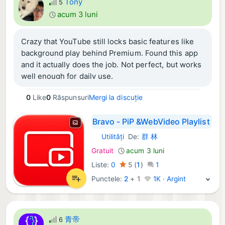
Tony
5
acum 3 luni
Crazy that YouTube still locks basic features like
background play behind Premium. Found this app
and it actually does the job. Not perfect, but works
well enough for daily use.
0
Like
0
Răspunsuri
Mergi la discuție
Bravo - PiP &WebVideo Playlist
Utilități
De:
群 林
iOS Aplicații:
Gratuit
acum 3 luni
Liste:
0
5
(
1
)
1
Punctele:
2
+
1
1K · Argint
青帝
6