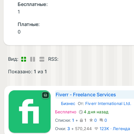
Бесплатные:
1
Платные:
0
Вид:
RSS:
Показано:
1
из
1
Fiverr - Freelance Services
Бизнес
От:
Fiverr International Ltd.
iOS Приложения:
Бесплатно
4 дня назад
Списки:
1
+
1
0
0
Очки:
3
+
570,244
123K · Легенда