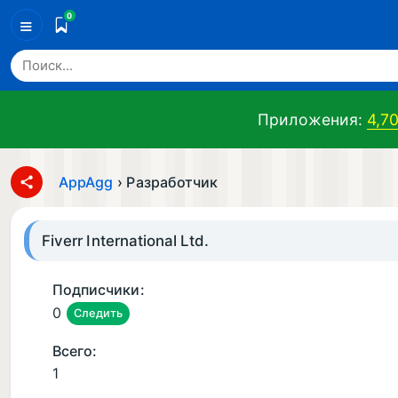
0
≡
Приложения:
4,7
AppAgg
›
Разработчик
Fiverr International Ltd.
Подписчики:
0
Следить
Всего:
1