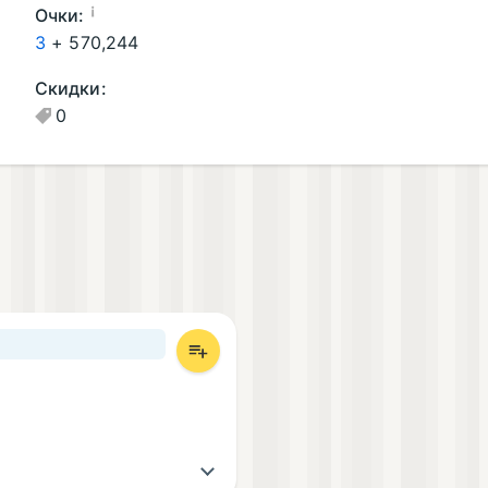
р
¡
Очки:
и
3
+
570,244
л
Скидки:
о
0
ж
е
н
и
я
(1
)